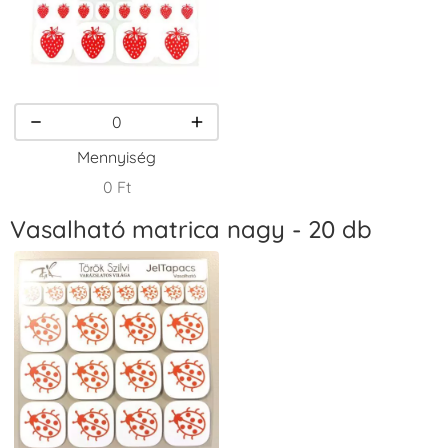
VersaCraft
VersaCraft
VersaCraft
Tintapárna -
Tintapárna -
Tintapárna -
Kiwizöld
Kukoricasárga
Narancssárga
+1.380 Ft
+1.380 Ft
+1.380 Ft
Mennyiség
0 Ft
Vasalható matrica nagy - 20 db
VersaCraft
VersaCraft
VersaCraft
Tintapárna -
Tintapárna -
Tintapárna -
Orgonalila
Rózsaszín
Smaragdzöld
+1.380 Ft
+790 Ft
+790 Ft