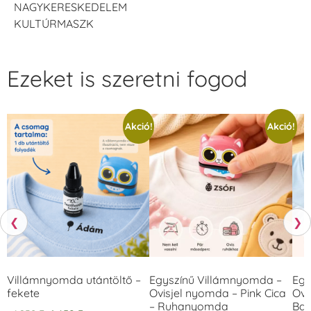
NAGYKERESKEDELEM
KULTÚRMASZK
Ezeket is szeretni fogod
Akció!
Akció!
❮
❯
Villámnyomda utántöltő –
Egyszínű Villámnyomda –
Egy
fekete
Ovisjel nyomda – Pink Cica
Ovi
– Ruhanyomda
Bag