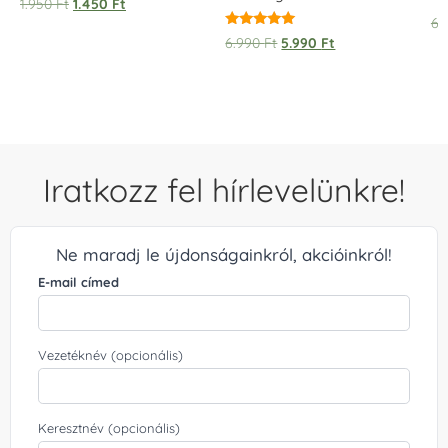
1.950
Ft
1.450
Ft
6.
Értékelés:
6.990
Ft
5.990
Ft
5.00
/ 5
Iratkozz fel hírlevelünkre!
Ne maradj le újdonságainkról, akcióinkról!
E-mail címed
Vezetéknév (opcionális)
Keresztnév (opcionális)