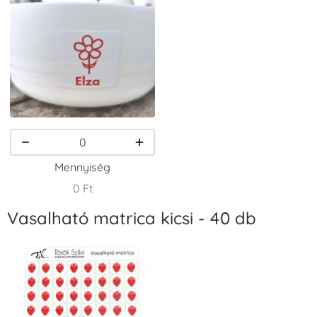
VersaCraft
VersaCraft
VersaCraft
Tintapárna -
Tintapárna -
Tintapárna -
Csokibarna
Erdőzöld
Fekete
+1.380 Ft
+790 Ft
+1.380 Ft
Mennyiség
0 Ft
Vasalható matrica kicsi - 40 db
VersaCraft
VersaCraft
VersaCraft
Tintapárna -
Tintapárna -
Tintapárna -
Fenyőzöld
Gránátalma
Homokbarna
+1.380 Ft
+790 Ft
+1.380 Ft