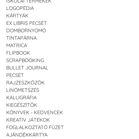
ISKOLAI TERMÉKEK
LOGOPÉDIA
KÁRTYÁK
EX LIBRIS PECSÉT
DOMBORNYOMÓ
TINTAPÁRNA
MATRICA
FLIPBOOK
SCRAPBOOKING
BULLET JOURNAL
PECSÉT
RAJZESZKÖZÖK
LINÓMETSZÉS
KALLIGRÁFIA
KIEGÉSZÍTŐK
KÖNYVEK - KEDVENCEK
KREATÍV JÁTÉKOK
FOGLALKOZTATÓ FÜZET
AJÁNDÉKKÁRTYA