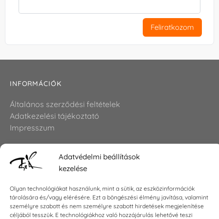
Feliratkozom
INFORMÁCIÓK
Általános szerződési feltételek
Adatkezelési tájékoztató
Impresszum
Adatvédelmi beállítások
KAPCSOLAT
kezelése
E-mail:
shop@torokszilvi.com
Olyan technológiákat használunk, mint a sütik, az eszközinformációk
Telefon: +36 30 6767872
tárolására és/vagy elérésére. Ezt a böngészési élmény javítása, valamint
személyre szabott és nem személyre szabott hirdetések megjelenítése
céljából tesszük. E technológiákhoz való hozzájárulás lehetővé teszi