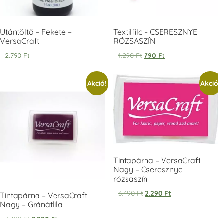
Utántöltő – Fekete –
Textilfilc – CSERESZNYE
VersaCraft
RÓZSASZÍN
2.790
Ft
1.290
Ft
790
Ft
Tsukineko -
Tsukineko -
VersaCraft
VersaCraft
VersaCraft
Tintapárna -
Tintapárna -
Tintapárna -
Éjkék
Akció!
Akció
Stone -
Wasabi
+1.380 Ft
kőszürke
+1.380 Ft
+1.380 Ft
Tintapárna – VersaCraft
Nagy – Cseresznye
rózsaszín
VersaCraft
VersaCraft
VersaCraft
Tintapárna -
Tintapárna -
Tintapárna - Lila
3.490
Ft
2.290
Ft
Tintapárna – VersaCraft
Ködszürke
Középkék
+790 Ft
Nagy – Gránátlila
+1.380 Ft
+790 Ft