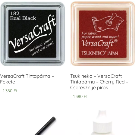
Tsukineko -
Tsukineko -
Tsukineko -
VersaCraft
VersaCraft
VersaCraft
Tintapárna -
Tintapárna -
Tintapárna -
Clover -
Cocoa -
Denim -
Lóherezöld
kakaóbarna
farmerkék
+1.380 Ft
+1.380 Ft
+1.380 Ft
VersaCraft Tintapárna –
Tsukineko – VersaCraft
Fekete
Tintapárna – Cherry Red –
Cseresznye piros
1.380
Ft
Tsukineko -
Tsukineko -
Tsukineko -
1.380
Ft
VersaCraft
VersaCraft
VersaCraft
Tintapárna -
Tintapárna -
Tintapárna -
Espresso
Moss -
Muscat -
Mohazöld
muskotályzöld
+1.380 Ft
+1.380 Ft
+1.380 Ft