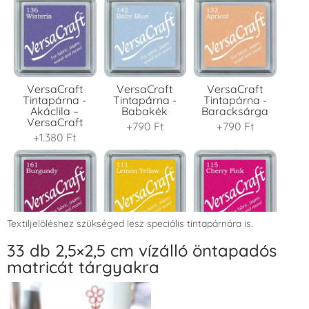
VersaCraft
VersaCraft
VersaCraft
Tintapárna -
Tintapárna -
Tintapárna -
Akáclila –
Babakék
Baracksárga
VersaCraft
+790 Ft
+790 Ft
+1.380 Ft
Textiljelöléshez szükséged lesz speciális tintapárnára is.
VersaCraft
VersaCraft
VersaCraft
33 db 2,5×2,5 cm vízálló öntapadós
Tintapárna -
Tintapárna -
Tintapárna -
matricát tárgyakra
Bordó
Citromsárga
Cseresznyeszín
+1.380 Ft
+1.380 Ft
+1.380 Ft