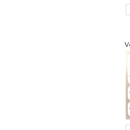
V
T
-
L
V
T
V
T
m