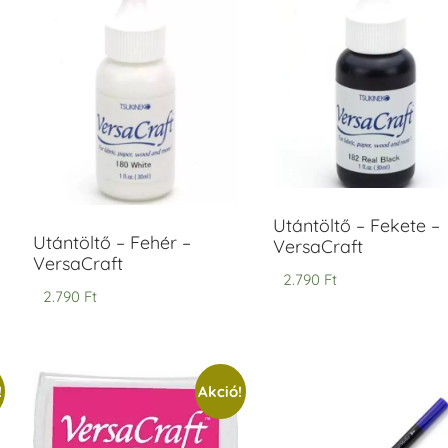
ersaCraft
VersaCraft
intapárna
Tintapárna
-
- Vízkék
idegszürke
+790 Ft
-
ersaCraft
+1.380 Ft
Utántöltő – Fekete –
Utántöltő – Fehér –
VersaCraft
VersaCraft
2.790
Ft
2.790
Ft
!
Akció!