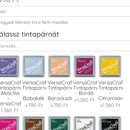
 egyedi feliratot írd a fenti mezőbe.
álassz tintapárnát
ersaCraft
VersaCraft
VersaCraft
VersaCraft
VersaCraft
intapárna
Tintapárna
Tintapárna
Tintapárna
Tintapárna
 Akáclila
-
-
- Bordó
-
–
Babakék
Baracksárga
Citromsárga
+1.380 Ft
ersaCraft
+790 Ft
+790 Ft
+1.380 Ft
+1.380 Ft