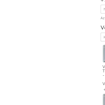
Az
V
V
T
-
V