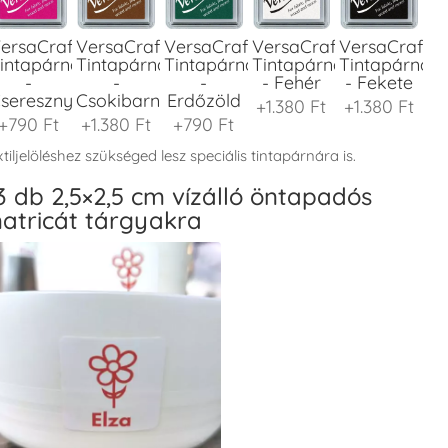
ersaCraft
VersaCraft
VersaCraft
VersaCraft
VersaCraft
intapárna
Tintapárna
Tintapárna
Tintapárna
Tintapárna
-
-
-
- Fehér
- Fekete
seresznyeszín
Csokibarna
Erdőzöld
+1.380 Ft
+1.380 Ft
+790 Ft
+1.380 Ft
+790 Ft
tiljelöléshez szükséged lesz speciális tintapárnára is.
3 db 2,5×2,5 cm vízálló öntapadós
atricát tárgyakra
ersaCraft
VersaCraft
VersaCraft
VersaCraft
VersaCraft
intapárna
Tintapárna
Tintapárna
Tintapárna
Tintapárna
-
-
-
-
-
enyőzöld
Gránátalma
Homokbarna
Kiwizöld
Narancssárg
+1.380 Ft
+790 Ft
+1.380 Ft
+1.380 Ft
+1.380 Ft
ersaCraft
VersaCraft
VersaCraft
VersaCraft
VersaCraft