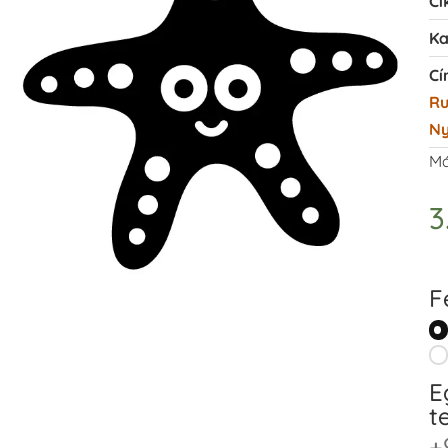
Ci
Ka
Cí
Ru
N
Má
3
F
E
t
+