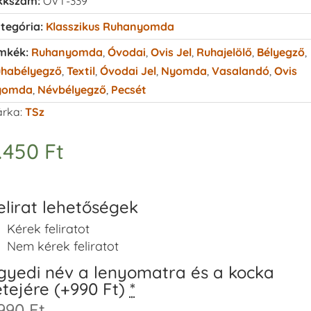
kkszám:
OVT-339
tegória:
Klasszikus Ruhanyomda
mkék:
Ruhanyomda
,
Óvodai
,
Ovis Jel
,
Ruhajelölő
,
Bélyegző
,
habélyegző
,
Textil
,
Óvodai Jel
,
Nyomda
,
Vasalandó
,
Ovis
yomda
,
Névbélyegző
,
Pecsét
rka:
TSz
.450
Ft
elirat lehetőségek
Kérek feliratot
Nem kérek feliratot
gyedi név a lenyomatra és a kocka
etejére (+990 Ft)
*
990 Ft