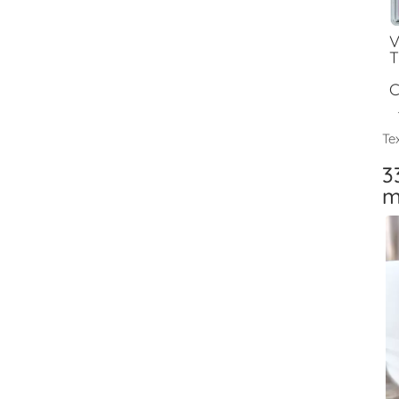
V
T
C
Tex
3
m
V
T
F
V