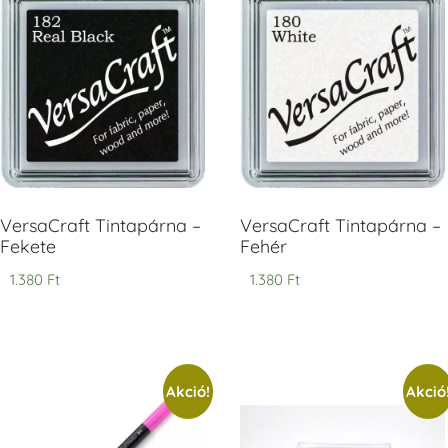
V
T
H
V
VersaCraft Tintapárna –
VersaCraft Tintapárna –
Fekete
Fehér
1.380
Ft
1.380
Ft
Akció!
Akció