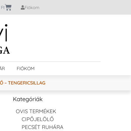
0
Ft
Fiókom
ÁR
FIÓKOM
Ő – TENGERICSILLAG
Kategóriák
OVIS TERMÉKEK
CIPŐJELÖLŐ
PECSÉT RUHÁRA