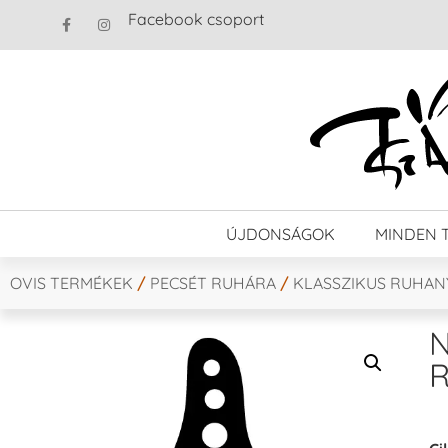
Facebook csoport
ÚJDONSÁGOK
MINDEN 
OVIS TERMÉKEK
/
PECSÉT RUHÁRA
/
KLASSZIKUS RUHA
N
R