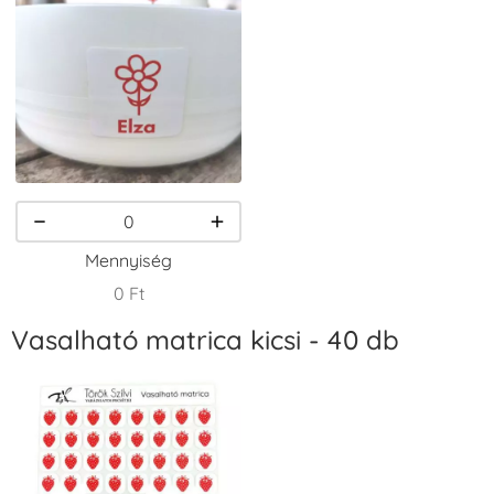
VersaCraft
VersaCraft
VersaCraft
Tintapárna -
Tintapárna -
Tintapárna -
Csokibarna
Erdőzöld
Fehér
+1.380 Ft
+790 Ft
+1.380 Ft
Mennyiség
0 Ft
Vasalható matrica kicsi - 40 db
VersaCraft
VersaCraft
VersaCraft
Tintapárna -
Tintapárna -
Tintapárna -
Fekete
Fenyőzöld
Gránátalma
+1.380 Ft
+1.380 Ft
+790 Ft