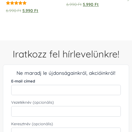
5.
6.990
Ft
5.990
Ft
/ 
Értékelés:
6.990
Ft
5.990
Ft
5.00
/ 5
Iratkozz fel hírlevelünkre!
Ne maradj le újdonságainkról, akcióinkról!
E-mail címed
Vezetéknév (opcionális)
Keresztnév (opcionális)