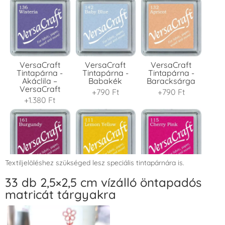
VersaCraft
VersaCraft
VersaCraft
Tintapárna -
Tintapárna -
Tintapárna -
Akáclila –
Babakék
Baracksárga
VersaCraft
+790 Ft
+790 Ft
+1.380 Ft
Textiljelöléshez szükséged lesz speciális tintapárnára is.
VersaCraft
VersaCraft
VersaCraft
33 db 2,5×2,5 cm vízálló öntapadós
Tintapárna -
Tintapárna -
Tintapárna -
matricát tárgyakra
Bordó
Citromsárga
Cseresznyeszín
+1.380 Ft
+1.380 Ft
+790 Ft