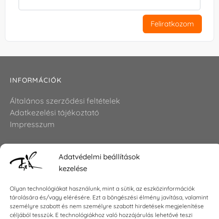
Feliratkozom
INFORMÁCIÓK
Általános szerződési feltételek
Adatkezelési tájékoztató
Impresszum
Adatvédelmi beállítások
KAPCSOLAT
kezelése
E-mail:
shop@torokszilvi.com
Olyan technológiákat használunk, mint a sütik, az eszközinformációk
Telefon: +36 30 6767872
tárolására és/vagy elérésére. Ezt a böngészési élmény javítása, valamint
személyre szabott és nem személyre szabott hirdetések megjelenítése
céljából tesszük. E technológiákhoz való hozzájárulás lehetővé teszi