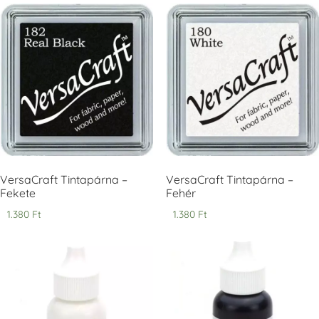
Tsukineko -
Tsukineko -
Tsukineko -
VersaCraft
VersaCraft
VersaCraft
Tintapárna -
Tintapárna -
Tintapárna -
Cherry Red -
Clover -
Cocoa -
Cseresznye
Lóherezöld
kakaóbarna
piros
+1.380 Ft
+1.380 Ft
+1.380 Ft
VersaCraft Tintapárna –
VersaCraft Tintapárna –
Fekete
Fehér
1.380
Ft
1.380
Ft
Tsukineko -
Tsukineko -
Tsukineko -
VersaCraft
VersaCraft
VersaCraft
Tintapárna -
Tintapárna -
Tintapárna -
Denim -
Espresso
Moss -
farmerkék
Mohazöld
+1.380 Ft
+1.380 Ft
+1.380 Ft