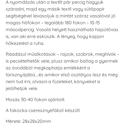
A nyomdázás után a textilt pár percig hagyjuk
száradni, majd egy másik textil vagy sütőpapír
segítségével levasoljuk a mintát száraz vasalóval jó
magas hőfokon – legalább 180 fokon – 10-15
másodpercig. Vasaló helyett használható hajsütővas
is, van aki erre esküszik. A lényeg, hogy kapjon
hőkezelést a ruha.
Ráadásul műalkotások – rajzok, szobrok, meghívók –
is pecsételhetők vele, plusz amikor ballag a gyermek
az óvodából megkaphatja emlékként a
tarisznyájába….és amikor első osztályos lesz és még
nem tud írni, olvasni a füzeteket, könyveket is
jelölhetjük vele.
Mosás 30-40 fokon ajánlott.
A fakocka cseresznyefából készült.
Mérete: 28x28x20mm