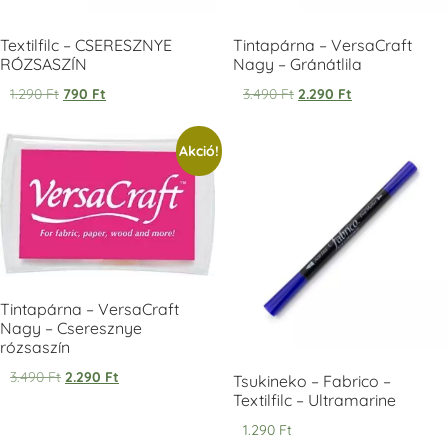
Textilfilc – CSERESZNYE
Tintapárna – VersaCraft
RÓZSASZÍN
Nagy – Gránátlila
1.290
Ft
790
Ft
3.490
Ft
2.290
Ft
Tsukineko -
Tsukineko -
Tsukineko -
Akció!
VersaCraft
VersaCraft
VersaCraft
Tintapárna -
Tintapárna -
Tintapárna -
Starry Night -
Stone -
Wasabi
csillagos éjkék
kőszürke
+1.380 Ft
+1.380 Ft
+1.380 Ft
Tintapárna – VersaCraft
Nagy – Cseresznye
rózsaszín
3.490
Ft
2.290
Ft
VersaCraft
VersaCraft
VersaCraft
Tsukineko – Fabrico –
Tintapárna -
Tintapárna -
Tintapárna -
Textilfilc – Ultramarine
Éjkék
Ködszürke
Középkék
1.290
Ft
+1.380 Ft
+1.380 Ft
+790 Ft