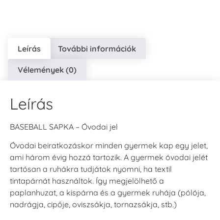
Leírás
További információk
VersaCraft
VersaCraft
VersaCraft
Vélemények (0)
Tintapárna - Lila
Tintapárna -
Tintapárna -
Mentazöld
Rágógumi
+790 Ft
rózsaszín
+1.380 Ft
Leírás
+790 Ft
BASEBALL SAPKA – Óvodai jel
Óvodai beiratkozáskor minden gyermek kap egy jelet,
ami három évig hozzá tartozik. A gyermek óvodai jelét
tartósan a ruhákra tudjátok nyomni, ha textil
VersaCraft
VersaCraft
tintapárnát használtok. Így megjelölhető a
Tintapárna -
Tintapárna -
paplanhuzat, a kispárna és a gyermek ruhája (pólója,
Hidegszürke -
Vízkék
VersaCraft
nadrágja, cipője, oviszsákja, tornazsákja, stb.)
+790 Ft
+1.380 Ft