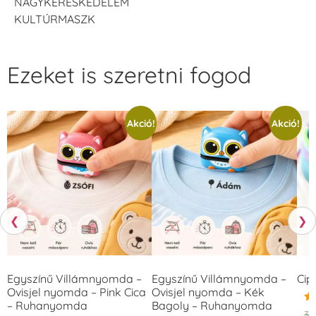
NAGYKERESKEDELEM
KULTÚRMASZK
Ezeket is szeretni fogod
Akció!
Akció!
❮
❯
Egyszínű Villámnyomda –
Egyszínű Villámnyomda –
Cip
Ovisjel nyomda – Pink Cica
Ovisjel nyomda – Kék
– Ruhanyomda
Bagoly – Ruhanyomda
Ér
3.