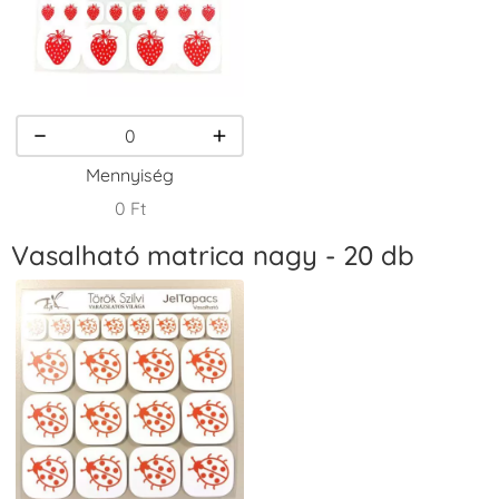
VersaCraft
VersaCraft
VersaCraft
Tintapárna -
Tintapárna -
Tintapárna -
Homokbarna
Kiwizöld
Narancssárga
+1.380 Ft
+1.380 Ft
+1.380 Ft
Mennyiség
0 Ft
Vasalható matrica nagy - 20 db
VersaCraft
VersaCraft
VersaCraft
Tintapárna -
Tintapárna -
Tintapárna -
Orgonalila
Pipacspiros
Rózsaszín
+1.380 Ft
+1.380 Ft
+790 Ft