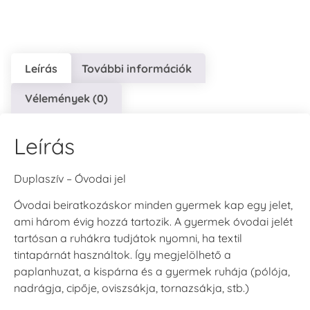
Leírás
További információk
VersaCraft
VersaCraft
VersaCraft
Vélemények (0)
Tintapárna - Lila
Tintapárna -
Tintapárna -
Mentazöld
Rágógumi
+790 Ft
rózsaszín
+1.380 Ft
Leírás
+790 Ft
Duplaszív – Óvodai jel
Óvodai beiratkozáskor minden gyermek kap egy jelet,
ami három évig hozzá tartozik. A gyermek óvodai jelét
tartósan a ruhákra tudjátok nyomni, ha textil
VersaCraft
VersaCraft
tintapárnát használtok. Így megjelölhető a
Tintapárna -
Tintapárna -
paplanhuzat, a kispárna és a gyermek ruhája (pólója,
Hidegszürke -
Vízkék
VersaCraft
nadrágja, cipője, oviszsákja, tornazsákja, stb.)
+790 Ft
+1.380 Ft