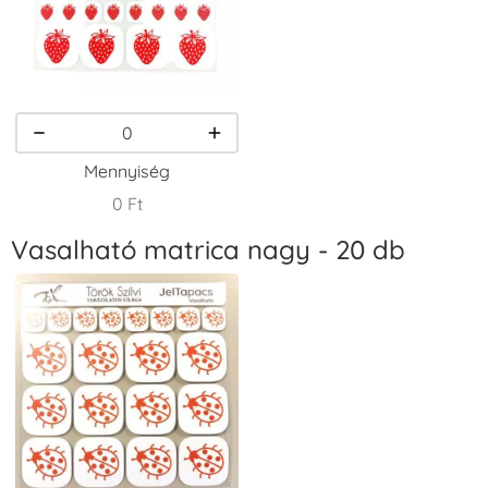
VersaCraft
VersaCraft
VersaCraft
Tintapárna -
Tintapárna -
Tintapárna -
Homokbarna
Kiwizöld
Narancssárga
+1.380 Ft
+1.380 Ft
+1.380 Ft
Mennyiség
0 Ft
Vasalható matrica nagy - 20 db
VersaCraft
VersaCraft
VersaCraft
Tintapárna -
Tintapárna -
Tintapárna -
Orgonalila
Pipacspiros
Rózsaszín
+1.380 Ft
+1.380 Ft
+790 Ft