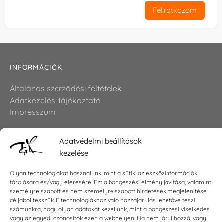
Feliratkozom
INFORMÁCIÓK
Általános szerződési feltételek
Adatkezelési tájékoztató
Impresszum
Adatvédelmi beállítások
KAPCSOLAT
kezelése
E-mail:
shop@torokszilvi.com
Olyan technológiákat használunk, mint a sütik, az eszközinformációk
Telefon: +36 30 6767872
tárolására és/vagy elérésére. Ezt a böngészési élmény javítása, valamint
személyre szabott és nem személyre szabott hirdetések megjelenítése
céljából tesszük. E technológiákhoz való hozzájárulás lehetővé teszi
számunkra, hogy olyan adatokat kezeljünk, mint a böngészési viselkedés
KÖZÖSSÉGI
vagy az egyedi azonosítók ezen a webhelyen. Ha nem járul hozzá, vagy