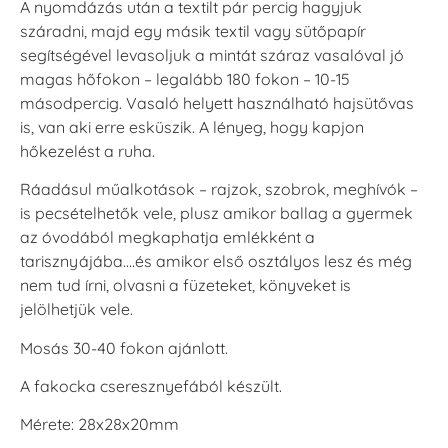
A nyomdázás után a textilt pár percig hagyjuk
száradni, majd egy másik textil vagy sütőpapír
segítségével levasoljuk a mintát száraz vasalóval jó
magas hőfokon – legalább 180 fokon – 10-15
másodpercig. Vasaló helyett használható hajsütővas
is, van aki erre esküszik. A lényeg, hogy kapjon
hőkezelést a ruha.
Ráadásul műalkotások – rajzok, szobrok, meghívók –
is pecsételhetők vele, plusz amikor ballag a gyermek
az óvodából megkaphatja emlékként a
tarisznyájába….és amikor első osztályos lesz és még
nem tud írni, olvasni a füzeteket, könyveket is
jelölhetjük vele.
Mosás 30-40 fokon ajánlott.
A fakocka cseresznyefából készült.
Mérete: 28x28x20mm