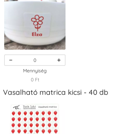
VersaCraft
VersaCraft
VersaCraft
Tintapárna -
Tintapárna -
Tintapárna -
Csokibarna
Erdőzöld
Fehér
+1.380 Ft
+790 Ft
+1.380 Ft
Mennyiség
0 Ft
Vasalható matrica kicsi - 40 db
VersaCraft
VersaCraft
VersaCraft
Tintapárna -
Tintapárna -
Tintapárna -
Fekete
Fenyőzöld
Gránátalma
+1.380 Ft
+1.380 Ft
+790 Ft