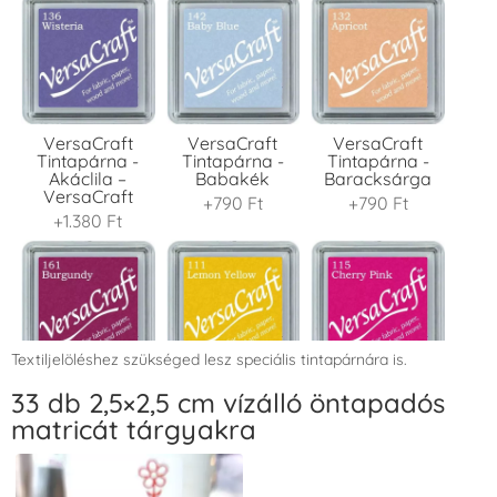
VersaCraft
VersaCraft
VersaCraft
Tintapárna -
Tintapárna -
Tintapárna -
Akáclila –
Babakék
Baracksárga
VersaCraft
+790 Ft
+790 Ft
+1.380 Ft
Textiljelöléshez szükséged lesz speciális tintapárnára is.
VersaCraft
VersaCraft
VersaCraft
33 db 2,5×2,5 cm vízálló öntapadós
Tintapárna -
Tintapárna -
Tintapárna -
matricát tárgyakra
Bordó
Citromsárga
Cseresznyeszín
+1.380 Ft
+1.380 Ft
+790 Ft