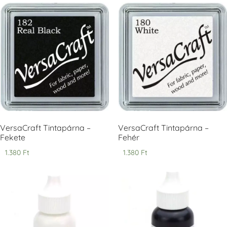
Tsukineko -
Tsukineko -
Tsukineko -
VersaCraft
VersaCraft
VersaCraft
Tintapárna -
Tintapárna -
Tintapárna -
Cherry Red -
Clover -
Cocoa -
Cseresznye
Lóherezöld
kakaóbarna
piros
+1.380 Ft
+1.380 Ft
+1.380 Ft
VersaCraft Tintapárna –
VersaCraft Tintapárna –
Fekete
Fehér
1.380
Ft
1.380
Ft
Tsukineko -
Tsukineko -
Tsukineko -
VersaCraft
VersaCraft
VersaCraft
Tintapárna -
Tintapárna -
Tintapárna -
Denim -
Espresso
Moss -
farmerkék
Mohazöld
+1.380 Ft
+1.380 Ft
+1.380 Ft