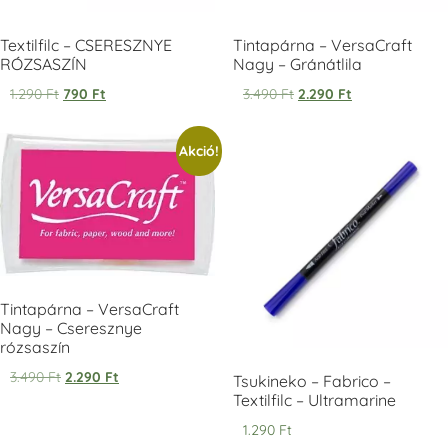
Textilfilc – CSERESZNYE
Tintapárna – VersaCraft
RÓZSASZÍN
Nagy – Gránátlila
1.290
Ft
790
Ft
3.490
Ft
2.290
Ft
Tsukineko -
Tsukineko -
Tsukineko -
Akció!
VersaCraft
VersaCraft
VersaCraft
Tintapárna -
Tintapárna -
Tintapárna -
Starry Night -
Stone -
Wasabi
csillagos éjkék
kőszürke
+1.380 Ft
+1.380 Ft
+1.380 Ft
Tintapárna – VersaCraft
Nagy – Cseresznye
rózsaszín
3.490
Ft
2.290
Ft
VersaCraft
VersaCraft
VersaCraft
Tsukineko – Fabrico –
Tintapárna -
Tintapárna -
Tintapárna -
Textilfilc – Ultramarine
Éjkék
Ködszürke
Középkék
1.290
Ft
+1.380 Ft
+1.380 Ft
+790 Ft