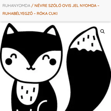
RUHANYOMDA
/ NÉVRE SZÓLÓ OVIS JEL NYOMDA –
RUHABÉLYEGZŐ – RÓKA CUKI