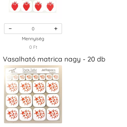
VersaCraft
VersaCraft
VersaCraft
Tintapárna -
Tintapárna -
Tintapárna -
Homokbarna
Kiwizöld
Narancssárga
+1.380 Ft
+1.380 Ft
+1.380 Ft
Mennyiség
0 Ft
Vasalható matrica nagy - 20 db
VersaCraft
VersaCraft
VersaCraft
Tintapárna -
Tintapárna -
Tintapárna -
Orgonalila
Pipacspiros
Rózsaszín
+1.380 Ft
+1.380 Ft
+790 Ft