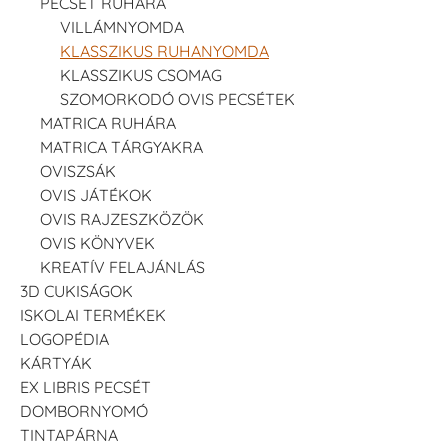
PECSÉT RUHÁRA
VILLÁMNYOMDA
KLASSZIKUS RUHANYOMDA
KLASSZIKUS CSOMAG
Tsukineko -
Tsukineko -
Tsukineko -
SZOMORKODÓ OVIS PECSÉTEK
VersaCraft
VersaCraft
VersaCraft
Tintapárna -
Tintapárna -
Tintapárna -
MATRICA RUHÁRA
Muscat -
MustardYellow -
Poinsettia -
MATRICA TÁRGYAKRA
muskotályzöld
mustársárga
Mikulásvirág
+1.380 Ft
+1.380 Ft
+1.380 Ft
OVISZSÁK
OVIS JÁTÉKOK
OVIS RAJZESZKÖZÖK
OVIS KÖNYVEK
KREATÍV FELAJÁNLÁS
3D CUKISÁGOK
ISKOLAI TERMÉKEK
Tsukineko -
Tsukineko -
Tsukineko -
LOGOPÉDIA
VersaCraft
VersaCraft
VersaCraft
Tintapárna -
Tintapárna -
Tintapárna -
KÁRTYÁK
Ruby
Saffron -
Soda -
EX LIBRIS PECSÉT
sáfránysárga
szódakék
+1.380 Ft
+1.380 Ft
+1.380 Ft
DOMBORNYOMÓ
TINTAPÁRNA