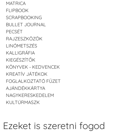
MATRICA
FLIPBOOK
SCRAPBOOKING
BULLET JOURNAL
PECSÉT
Tsukineko -
Tsukineko -
Tsukineko -
RAJZESZKÖZÖK
VersaCraft
VersaCraft
VersaCraft
Tintapárna -
Tintapárna -
Tintapárna -
LINÓMETSZÉS
Starry Night -
Stone -
Wasabi
KALLIGRÁFIA
csillagos éjkék
kőszürke
+1.380 Ft
KIEGÉSZÍTŐK
+1.380 Ft
+1.380 Ft
KÖNYVEK - KEDVENCEK
KREATÍV JÁTÉKOK
FOGLALKOZTATÓ FÜZET
AJÁNDÉKKÁRTYA
NAGYKERESKEDELEM
KULTÚRMASZK
VersaCraft
VersaCraft
VersaCraft
Tintapárna -
Tintapárna -
Tintapárna -
Éjkék
Ködszürke
Középkék
+1.380 Ft
+1.380 Ft
+790 Ft
Ezeket is szeretni fogod