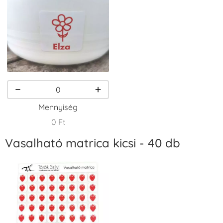
VersaCraft
VersaCraft
VersaCraft
Tintapárna -
Tintapárna -
Tintapárna -
Csokibarna
Erdőzöld
Fehér
+1.380 Ft
+790 Ft
+1.380 Ft
Mennyiség
0 Ft
Vasalható matrica kicsi - 40 db
VersaCraft
VersaCraft
VersaCraft
Tintapárna -
Tintapárna -
Tintapárna -
Fekete
Fenyőzöld
Gránátalma
+1.380 Ft
+1.380 Ft
+790 Ft