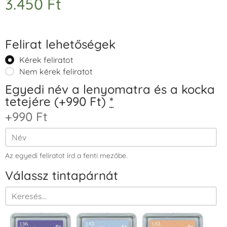
3.450
Ft
Felirat lehetőségek
Kérek feliratot
Nem kérek feliratot
Egyedi név a lenyomatra és a kocka
tetejére (+990 Ft)
*
+990 Ft
Az egyedi feliratot írd a fenti mezőbe.
Válassz tintapárnát