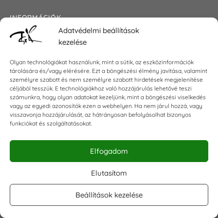
INFORMÁCIÓK
Adatvédelmi beállítások
Általános szerződési feltételek
kezelése
Adatkezelési tájékoztató
Impresszum
Olyan technológiákat használunk, mint a sütik, az eszközinformációk
tárolására és/vagy elérésére. Ezt a böngészési élmény javítása, valamint
személyre szabott és nem személyre szabott hirdetések megjelenítése
céljából tesszük. E technológiákhoz való hozzájárulás lehetővé teszi
számunkra, hogy olyan adatokat kezeljünk, mint a böngészési viselkedés
KAPCSOLAT
vagy az egyedi azonosítók ezen a webhelyen. Ha nem járul hozzá, vagy
visszavonja hozzájárulását, az hátrányosan befolyásolhat bizonyos
E-mail:
shop@torokszilvi.com
funkciókat és szolgáltatásokat.
Telefon: +36 30 6767872
Elfogadom
KÖZÖSSÉGI
Elutasítom
Beállítások kezelése
Facebook csoport