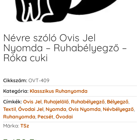
Névre szóló Ovis Jel
Nyomda – Ruhabélyegző –
Róka cuki
Cikkszám:
OVT-409
Kategória:
Klasszikus Ruhanyomda
Címkék:
Ovis Jel
,
Ruhajelölő
,
Ruhabélyegző
,
Bélyegző
,
Textil
,
Óvodai Jel
,
Nyomda
,
Ovis Nyomda
,
Névbélyegző
,
Ruhanyomda
,
Pecsét
,
Óvodai
Márka:
TSz