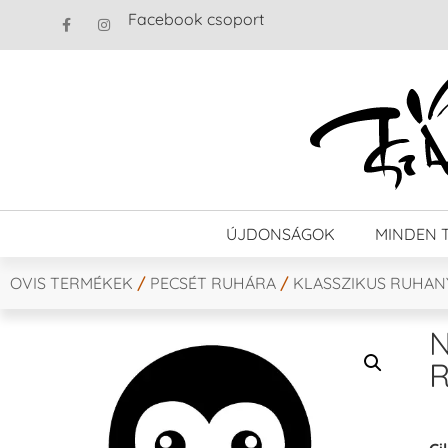
Facebook csoport
ÚJDONSÁGOK
MINDEN 
OVIS TERMÉKEK
/
PECSÉT RUHÁRA
/
KLASSZIKUS RUHA
N
R