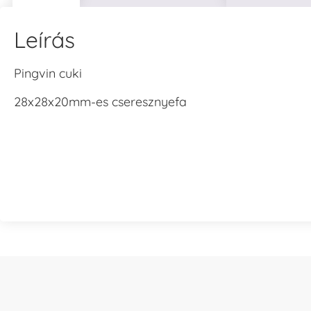
Leírás
V
T
Pingvin cuki
H
28x28x20mm-es cseresznyefa
V