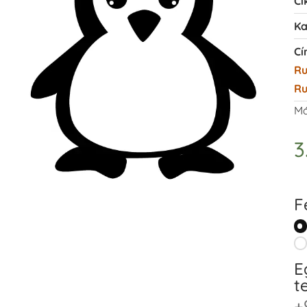
Ci
Ka
Cí
R
Ru
Má
3
F
E
t
+