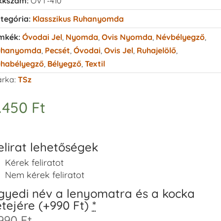
kkszám:
OVT-410
tegória:
Klasszikus Ruhanyomda
mkék:
Óvodai Jel
,
Nyomda
,
Ovis Nyomda
,
Névbélyegző
,
uhanyomda
,
Pecsét
,
Óvodai
,
Ovis Jel
,
Ruhajelölő
,
habélyegző
,
Bélyegző
,
Textil
rka:
TSz
.450
Ft
elirat lehetőségek
Kérek feliratot
Nem kérek feliratot
gyedi név a lenyomatra és a kocka
etejére (+990 Ft)
*
990 Ft