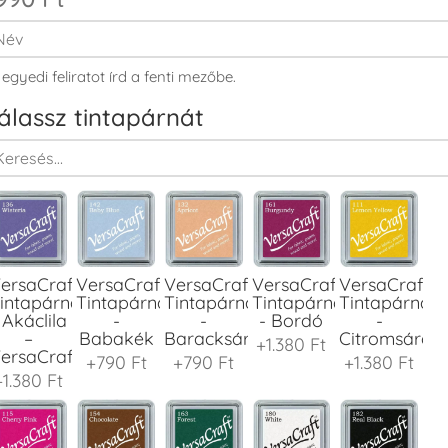
 egyedi feliratot írd a fenti mezőbe.
álassz tintapárnát
ersaCraft
VersaCraft
VersaCraft
VersaCraft
VersaCraft
intapárna
Tintapárna
Tintapárna
Tintapárna
Tintapárna
 Akáclila
-
-
- Bordó
-
–
Babakék
Baracksárga
Citromsárga
+1.380 Ft
ersaCraft
+790 Ft
+790 Ft
+1.380 Ft
+1.380 Ft