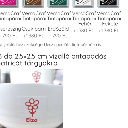
ersaCraft
VersaCraft
VersaCraft
VersaCraft
VersaCraft
intapárna
Tintapárna
Tintapárna
Tintapárna
Tintapárna
-
-
-
- Fehér
- Fekete
seresznyeszín
Csokibarna
Erdőzöld
+1.380 Ft
+1.380 Ft
+790 Ft
+1.380 Ft
+790 Ft
tiljelöléshez szükséged lesz speciális tintapárnára is.
3 db 2,5×2,5 cm vízálló öntapadós
atricát tárgyakra
ersaCraft
VersaCraft
VersaCraft
VersaCraft
VersaCraft
intapárna
Tintapárna
Tintapárna
Tintapárna
Tintapárna
-
-
-
-
-
enyőzöld
Gránátalma
Homokbarna
Kiwizöld
Narancssárg
+1.380 Ft
+790 Ft
+1.380 Ft
+1.380 Ft
+1.380 Ft
ersaCraft
VersaCraft
VersaCraft
VersaCraft
VersaCraft