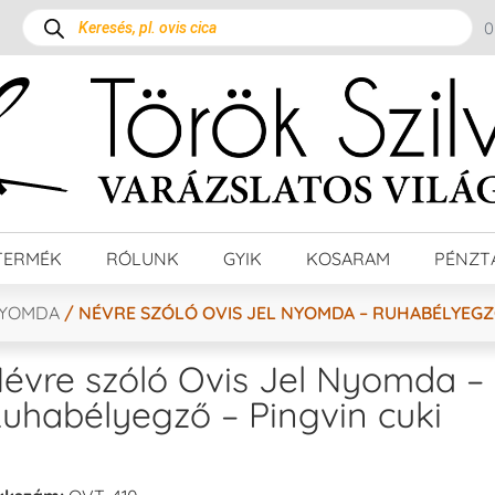
TERMÉK
RÓLUNK
GYIK
KOSARAM
PÉNZT
NYOMDA
/ NÉVRE SZÓLÓ OVIS JEL NYOMDA – RUHABÉLYEGZŐ
évre szóló Ovis Jel Nyomda –
uhabélyegző – Pingvin cuki