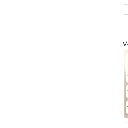
V
T
-
L
V
T
V
T
m