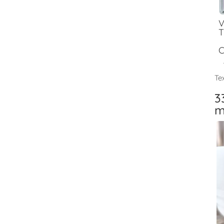
V
T
C
Tex
3
m
V
T
F
V