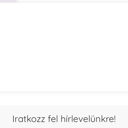
ersaCraft
VersaCraft
intapárna
Tintapárna
-
- Vízkék
idegszürke
+790 Ft
-
ersaCraft
+1.380 Ft
Iratkozz fel hírlevelünkre!