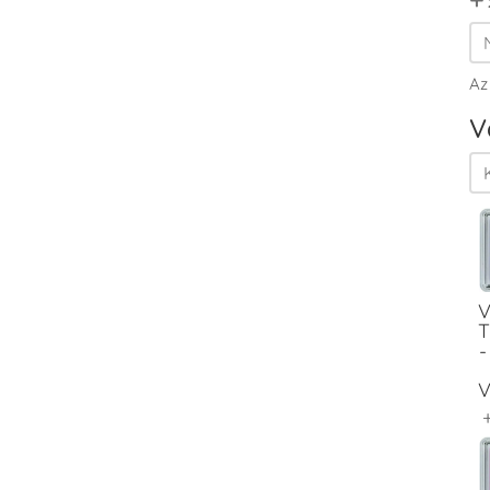
Az
V
V
T
-
V