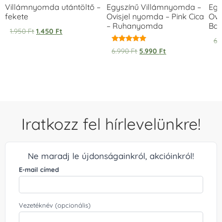
Villámnyomda utántöltő –
Egyszínű Villámnyomda –
Egy
fekete
Ovisjel nyomda – Pink Cica
Ovi
– Ruhanyomda
Bag
1.950
Ft
1.450
Ft
6.
Értékelés:
6.990
Ft
5.990
Ft
5.00
/ 5
Iratkozz fel hírlevelünkre!
Ne maradj le újdonságainkról, akcióinkról!
E-mail címed
Vezetéknév (opcionális)