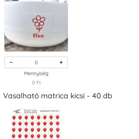
VersaCraft
VersaCraft
VersaCraft
Tintapárna -
Tintapárna -
Tintapárna -
Csokibarna
Erdőzöld
Fehér
+1.380 Ft
+790 Ft
+1.380 Ft
Mennyiség
0 Ft
Vasalható matrica kicsi - 40 db
VersaCraft
VersaCraft
VersaCraft
Tintapárna -
Tintapárna -
Tintapárna -
Fekete
Fenyőzöld
Gránátalma
+1.380 Ft
+1.380 Ft
+790 Ft