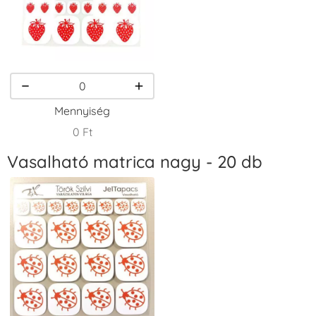
VersaCraft
VersaCraft
VersaCraft
Tintapárna -
Tintapárna -
Tintapárna -
Homokbarna
Kiwizöld
Narancssárga
+1.380 Ft
+1.380 Ft
+1.380 Ft
Mennyiség
0 Ft
Vasalható matrica nagy - 20 db
VersaCraft
VersaCraft
VersaCraft
Tintapárna -
Tintapárna -
Tintapárna -
Orgonalila
Pipacspiros
Rózsaszín
+1.380 Ft
+1.380 Ft
+790 Ft