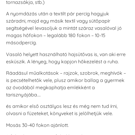
tornazsákja, stb.)
A nyomdázás után a textilt pár percig hagyjuk
száradni, majd egy másik textil vagy sütőpapír
segítségével levasoljuk a mintát száraz vasalóval jó
magas hőfokon – legalább 180 fokon – 10-15
másodpercig.
Vasaló helyett használható hajsütővas is, van aki erre
esküszik. A lényeg, hogy kapjon hőkezelést a ruha.
Ráadásul műalkotások – rajzok, szobrok, meghívók –
is pecsételhetők vele, plusz amikor ballag a gyermek
az óvodából megkaphatja emlékként a
tarisznyájába….
és amikor első osztályos lesz és még nem tud írni,
olvasni a füzeteket, könyveket is jelölhetjük vele.
Mosás 30-40 fokon ajánlott.