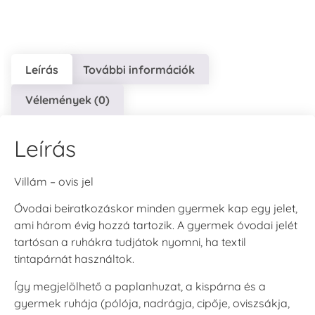
Leírás
További információk
VersaCraft
VersaCraft
VersaCraft
Vélemények (0)
Tintapárna - Lila
Tintapárna -
Tintapárna -
Mentazöld
Rágógumi
+790 Ft
rózsaszín
+1.380 Ft
Leírás
+790 Ft
Villám – ovis jel
Óvodai beiratkozáskor minden gyermek kap egy jelet,
ami három évig hozzá tartozik. A gyermek óvodai jelét
tartósan a ruhákra tudjátok nyomni, ha textil
VersaCraft
VersaCraft
tintapárnát használtok.
Tintapárna -
Tintapárna -
Hidegszürke -
Vízkék
Így megjelölhető a paplanhuzat, a kispárna és a
VersaCraft
+790 Ft
gyermek ruhája (pólója, nadrágja, cipője, oviszsákja,
+1.380 Ft