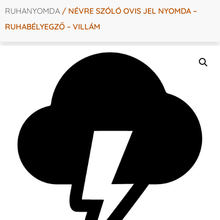
RUHANYOMDA
/ NÉVRE SZÓLÓ OVIS JEL NYOMDA –
RUHABÉLYEGZŐ – VILLÁM