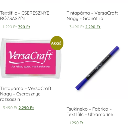
Textilfilc – CSERESZNYE
Tintapárna – VersaCraft
RÓZSASZÍN
Nagy – Gránátlila
1.290
Ft
790
Ft
3.490
Ft
2.290
Ft
Tsukineko -
Tsukineko -
Tsukineko -
Akció!
VersaCraft
VersaCraft
VersaCraft
Tintapárna -
Tintapárna -
Tintapárna -
Starry Night -
Stone -
Wasabi
csillagos éjkék
kőszürke
+1.380 Ft
+1.380 Ft
+1.380 Ft
Tintapárna – VersaCraft
Nagy – Cseresznye
rózsaszín
3.490
Ft
2.290
Ft
VersaCraft
VersaCraft
VersaCraft
Tsukineko – Fabrico –
Tintapárna -
Tintapárna -
Tintapárna -
Textilfilc – Ultramarine
Éjkék
Ködszürke
Középkék
1.290
Ft
+1.380 Ft
+1.380 Ft
+790 Ft