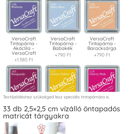
VersaCraft
VersaCraft
VersaCraft
Tintapárna -
Tintapárna -
Tintapárna -
Akáclila –
Babakék
Baracksárga
VersaCraft
+790 Ft
+790 Ft
+1.380 Ft
Textiljelöléshez szükséged lesz speciális tintapárnára is.
VersaCraft
VersaCraft
VersaCraft
33 db 2,5×2,5 cm vízálló öntapadós
Tintapárna -
Tintapárna -
Tintapárna -
matricát tárgyakra
Bordó
Citromsárga
Cseresznyeszín
+1.380 Ft
+1.380 Ft
+790 Ft