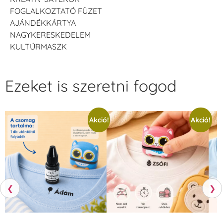
FOGLALKOZTATÓ FÜZET
AJÁNDÉKKÁRTYA
NAGYKERESKEDELEM
KULTÚRMASZK
Ezeket is szeretni fogod
Akció!
Akció!
❮
❯