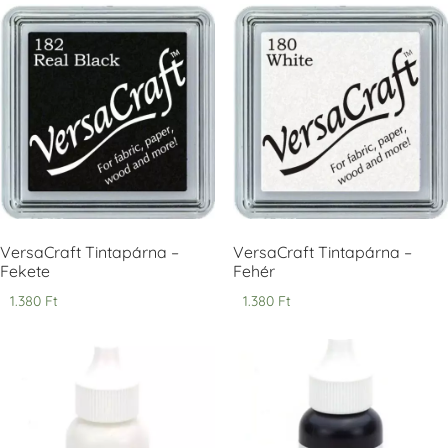
Tsukineko -
Tsukineko -
Tsukineko -
VersaCraft
VersaCraft
VersaCraft
Tintapárna -
Tintapárna -
Tintapárna -
Cherry Red -
Clover -
Cocoa -
Cseresznye
Lóherezöld
kakaóbarna
piros
+1.380 Ft
+1.380 Ft
+1.380 Ft
VersaCraft Tintapárna –
VersaCraft Tintapárna –
Fekete
Fehér
1.380
Ft
1.380
Ft
Tsukineko -
Tsukineko -
Tsukineko -
VersaCraft
VersaCraft
VersaCraft
Tintapárna -
Tintapárna -
Tintapárna -
Denim -
Espresso
Moss -
farmerkék
Mohazöld
+1.380 Ft
+1.380 Ft
+1.380 Ft