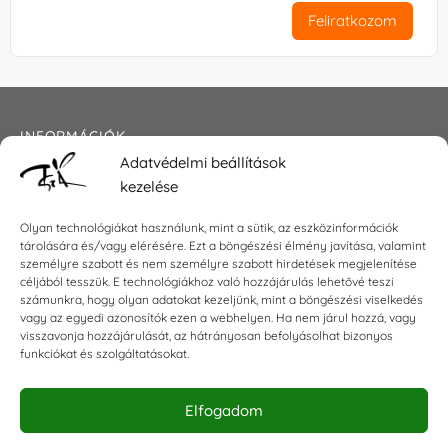
Feliratkozom
INFORMÁCIÓK
Adatvédelmi beállítások
Általános szerződési feltételek
kezelése
Adatkezelési tájékoztató
Impresszum
Olyan technológiákat használunk, mint a sütik, az eszközinformációk
tárolására és/vagy elérésére. Ezt a böngészési élmény javítása, valamint
személyre szabott és nem személyre szabott hirdetések megjelenítése
céljából tesszük. E technológiákhoz való hozzájárulás lehetővé teszi
KAPCSOLAT
számunkra, hogy olyan adatokat kezeljünk, mint a böngészési viselkedés
vagy az egyedi azonosítók ezen a webhelyen. Ha nem járul hozzá, vagy
visszavonja hozzájárulását, az hátrányosan befolyásolhat bizonyos
E-mail:
shop@torokszilvi.com
funkciókat és szolgáltatásokat.
Telefon: +36 30 6767872
Elfogadom
KÖZÖSSÉGI