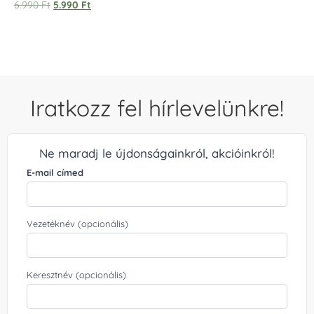
Értékelés:
6.990
Ft
5.990
Ft
5.00
/ 5
Iratkozz fel hírlevelünkre!
Ne maradj le újdonságainkról, akcióinkról!
E-mail címed
Vezetéknév (opcionális)
Keresztnév (opcionális)