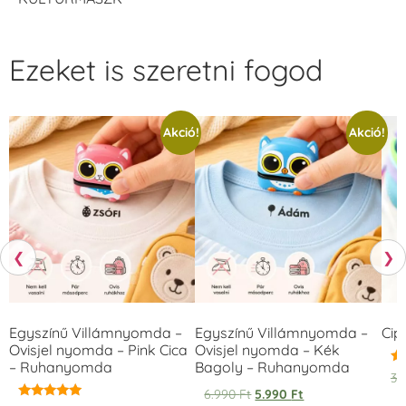
Ezeket is szeretni fogod
Akció!
Akció!
❮
❯
Egyszínű Villámnyomda –
Egyszínű Villámnyomda –
Cip
Ovisjel nyomda – Pink Cica
Ovisjel nyomda – Kék
– Ruhanyomda
Bagoly – Ruhanyomda
Ér
3.
5.
6.990
Ft
5.990
Ft
/ 