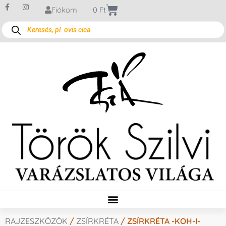
Fiókom
0
Ft
RAJZESZKÖZÖK
/
ZSÍRKRÉTA
/ ZSÍRKRÉTA -KOH-I-