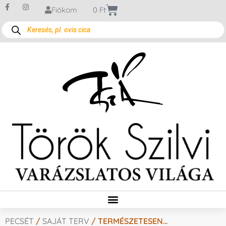
Fiókom
0
Ft
PECSÉT
/
SAJÁT TERV
/ TERMÉSZETESEN…