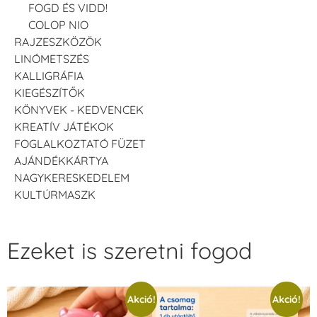
FOGD ÉS VIDD!
COLOP NIO
RAJZESZKÖZÖK
LINÓMETSZÉS
KALLIGRÁFIA
KIEGÉSZÍTŐK
KÖNYVEK - KEDVENCEK
KREATÍV JÁTÉKOK
FOGLALKOZTATÓ FÜZET
AJÁNDÉKKÁRTYA
NAGYKERESKEDELEM
KULTÚRMASZK
Ezeket is szeretni fogod
Akció!
Akció!