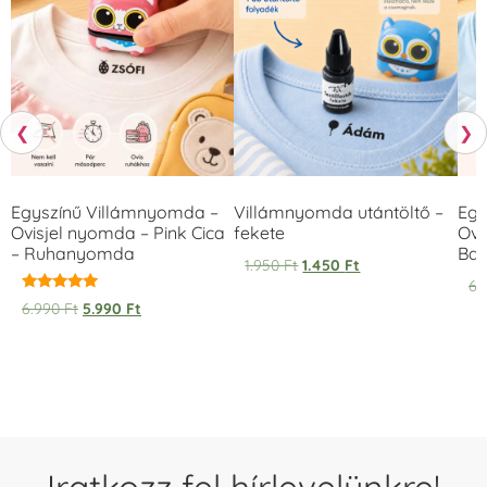
❮
❯
Egyszínű Villámnyomda –
Villámnyomda utántöltő –
Egy
Ovisjel nyomda – Pink Cica
fekete
Ovi
– Ruhanyomda
Bag
1.950
Ft
1.450
Ft
6.
Értékelés:
6.990
Ft
5.990
Ft
5.00
/ 5