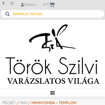
Fiókom
0
Ft
PECSÉT
/
MINI
/ MININYOMDA – TEMPLOM