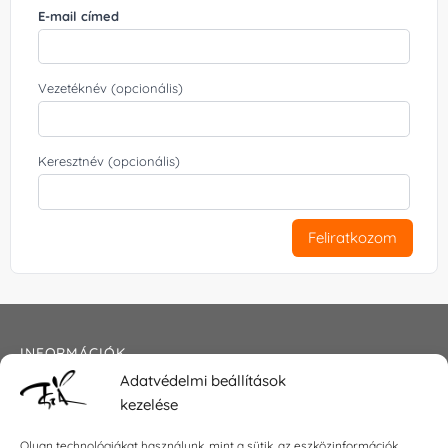
E-mail címed
Vezetéknév (opcionális)
Keresztnév (opcionális)
Feliratkozom
INFORMÁCIÓK
Adatvédelmi beállítások
Általános szerződési feltételek
kezelése
Adatkezelési tájékoztató
Impresszum
Olyan technológiákat használunk, mint a sütik, az eszközinformációk