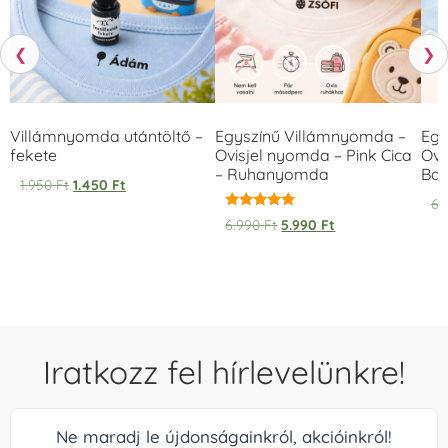
❮
❯
Villámnyomda utántöltő –
Egyszínű Villámnyomda –
Egy
fekete
Ovisjel nyomda – Pink Cica
Ovi
– Ruhanyomda
Bag
1.950
Ft
1.450
Ft
6.
Értékelés:
6.990
Ft
5.990
Ft
5.00
/ 5
Iratkozz fel hírlevelünkre!
Ne maradj le újdonságainkról, akcióinkról!