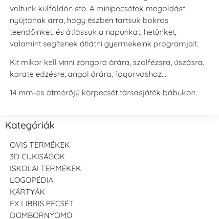
voltunk külföldön stb. A minipecsétek megoldást
nyújtanak arra, hogy észben tartsuk bokros
teendőinket, és átlássuk a napunkat, hetünket,
valamint segítenek átlátni gyermekeink programjait.
Kit mikor kell vinni zongora órára, szolfézsra, úszásra,
karate edzésre, angol órára, fogorvoshoz….
14 mm-es átmérőjű körpecsét társasjáték bábukon.
Kategóriák
OVIS TERMÉKEK
3D CUKISÁGOK
ISKOLAI TERMÉKEK
LOGOPÉDIA
KÁRTYÁK
EX LIBRIS PECSÉT
DOMBORNYOMÓ