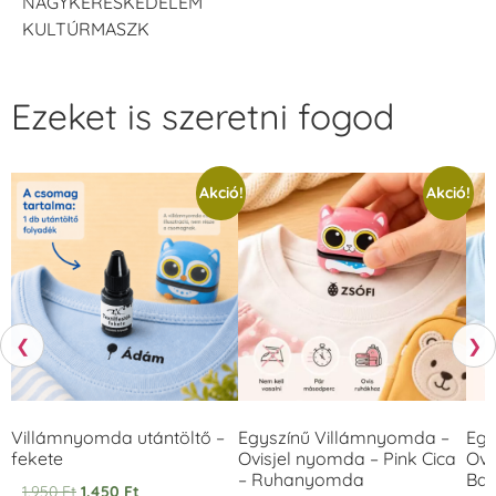
NAGYKERESKEDELEM
KULTÚRMASZK
Ezeket is szeretni fogod
Akció!
Akció!
❮
❯
Villámnyomda utántöltő –
Egyszínű Villámnyomda –
Egy
fekete
Ovisjel nyomda – Pink Cica
Ovi
– Ruhanyomda
Bag
1.950
Ft
1.450
Ft