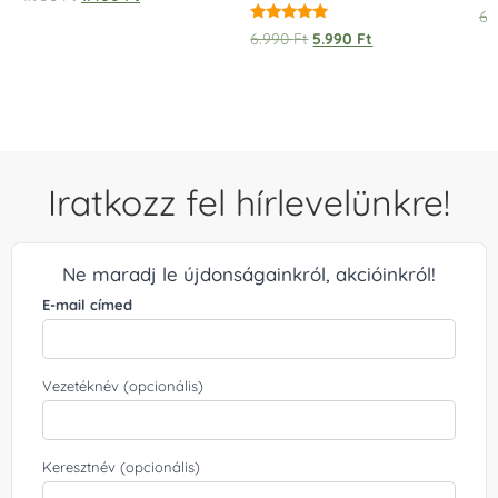
6.
Értékelés:
6.990
Ft
5.990
Ft
5.00
/ 5
Iratkozz fel hírlevelünkre!
Ne maradj le újdonságainkról, akcióinkról!
E-mail címed
Vezetéknév (opcionális)
Keresztnév (opcionális)