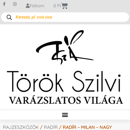
Fiókom
0
Ft
RAJZESZKÖZÖK
/
RADÍR
/ RADÍR – MILAN – NAGY