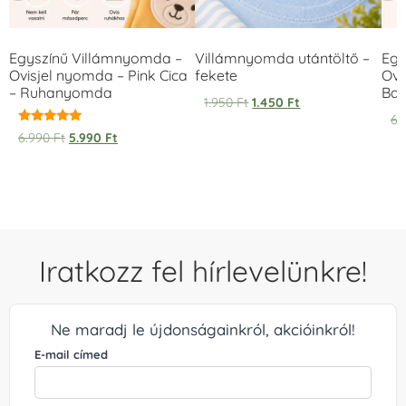
Egyszínű Villámnyomda –
Villámnyomda utántöltő –
Egy
Ovisjel nyomda – Pink Cica
fekete
Ovi
– Ruhanyomda
Bag
1.950
Ft
1.450
Ft
6.
Értékelés:
6.990
Ft
5.990
Ft
5.00
/ 5
Iratkozz fel hírlevelünkre!
Ne maradj le újdonságainkról, akcióinkról!
E-mail címed