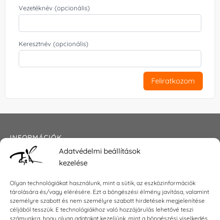
Vezetéknév (opcionális)
Keresztnév (opcionális)
Feliratkozom
INFORMÁCIÓK
Adatvédelmi beállítások
Általános szerződési feltételek
kezelése
Adatkezelési tájékoztató
Impresszum
Olyan technológiákat használunk, mint a sütik, az eszközinformációk
tárolására és/vagy elérésére. Ezt a böngészési élmény javítása, valamint
személyre szabott és nem személyre szabott hirdetések megjelenítése
céljából tesszük. E technológiákhoz való hozzájárulás lehetővé teszi
KAPCSOLAT
számunkra, hogy olyan adatokat kezeljünk, mint a böngészési viselkedés