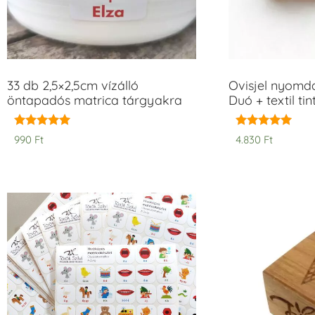
33 db 2,5×2,5cm vízálló
Ovisjel nyomd
öntapadós matrica tárgyakra
Duó + textil ti
Értékelés:
Értékelés:
990
Ft
4.830
Ft
5.00
5.00
/ 5
/ 5