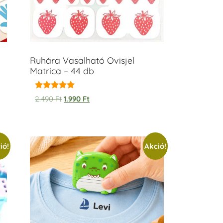
Ruhára Vasalható Ovisjel
Matrica – 44 db
Értékelés:
2.490
Ft
1.990
Ft
5.00
/ 5
ió!
Akció!