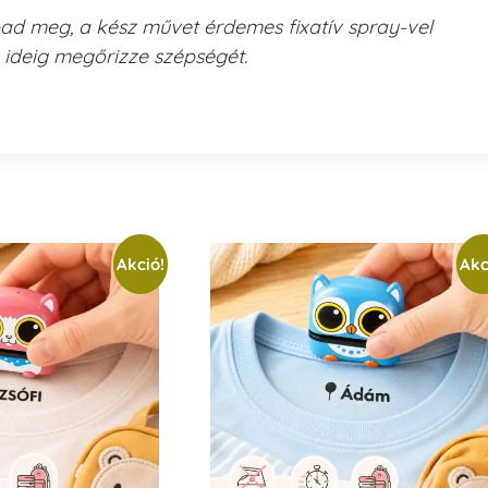
pad meg, a kész művet érdemes fixatív spray-vel
 ideig megőrizze szépségét.
Akció!
Akc