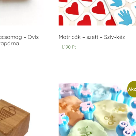
acsomag – Ovis
Matricák – szett – Szív-kéz
ntapárna
1.190
Ft
Akc