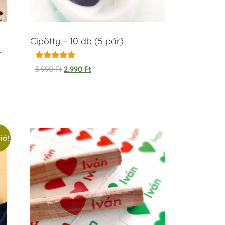
Cipötty – 10 db (5 pár)
–
Értékelés:
3.990
Ft
2.990
Ft
5.00
/ 5
ió!