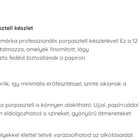
tell készlet
 márka professzionális porpasztell készletével! Ez a 12
talmazza, amelyek finomított, lágy
a fedést biztosítanak a papíron.
k, így minimális erőfeszítéssel, szinte siklanak a
a porpasztell is könnyen alakítható. Ujjal, papírrúddal
én eldolgozhatod a színeket, gyönyörű átmeneteket
lyekkel élettel telivé varázsolhatod az alkotásaidat.