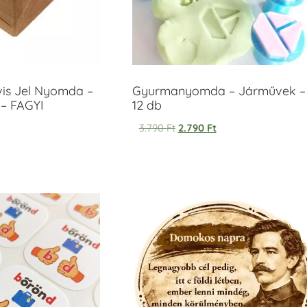
vis Jel Nyomda –
Gyurmanyomda – Járművek –
– FAGYI
12 db
3.790
Ft
2.790
Ft