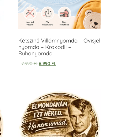
Kétszínű Villámnyomda – Ovisjel
nyomda – Krokodil –
Ruhanyomda
7.990
Ft
6.990
Ft