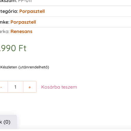
kkszám:
PP-011
tegória:
Porpasztell
mke:
Porpasztell
rka:
Renesans
.990
Ft
Készleten (utánrendelhető)
-
+
Kosárba teszem
 (0)