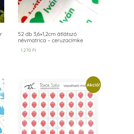
r
52 db 3,6×1,2cm átlátszó
névmatrica – ceruzacímke
1.270
Ft
Akció!