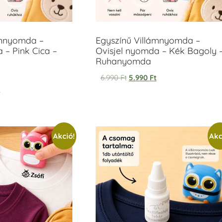
ámnyomda –
Egyszínű Villámnyomda –
 – Pink Cica –
Ovisjel nyomda – Kék Bagoly 
Ruhanyomda
6.990
Ft
5.990
Ft
t
Akció!
Akc