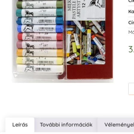
Ci
Ka
Cí
Má
3
Leírás
További információk
Vélemények