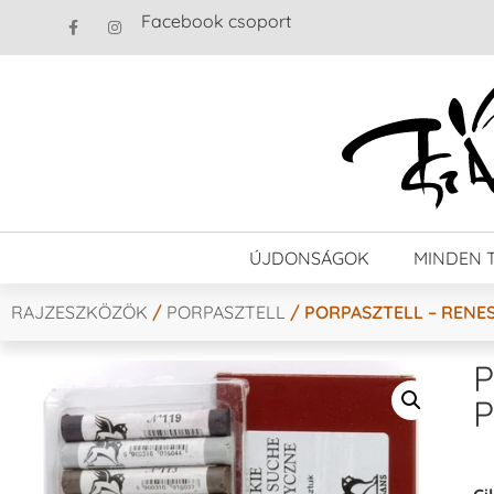
Facebook csoport
ÚJDONSÁGOK
MINDEN 
RAJZESZKÖZÖK
/
PORPASZTELL
/ PORPASZTELL – RENES
P
P