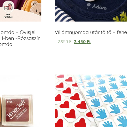
yomda – Ovisjel
Villámnyomda utántöltő – fehé
 1-ben -Rózsaszín
2.950
Ft
2.450
Ft
yomda