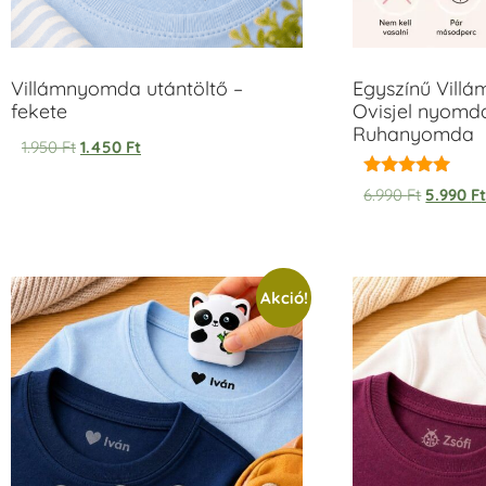
Villámnyomda utántöltő –
Egyszínű Vill
fekete
Ovisjel nyomda
Ruhanyomda
1.950
Ft
1.450
Ft
Értékelés:
6.990
Ft
5.990
F
5.00
/ 5
Akció!