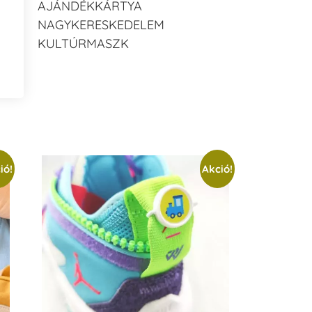
AJÁNDÉKKÁRTYA
NAGYKERESKEDELEM
KULTÚRMASZK
ió!
Akció!