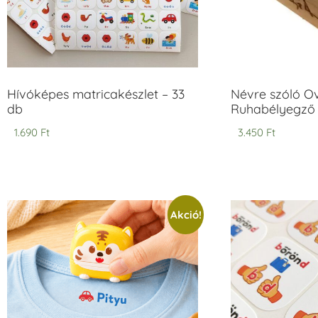
Hívóképes matricakészlet – 33
Névre szóló O
db
Ruhabélyegző 
1.690
Ft
3.450
Ft
Akció!