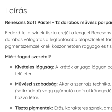
Leírás
Renesans Soft Pastel – 12 darabos művész porpasz
Fedezd fel a színek tiszta erejét a lengyel Renesans
darabos válogatás a legfontosabb alapszíneket tar
pigmentszemcséiknek köszönhetően ragyogó és tiszt
Miért fogod szeretni?
Kivételes lágyság:
A kréták anyaga lágyan porli
felületen.
Művészi szabadság:
Akár a szénrajz technika, 
(satírrúddal) vagy gyúrható radírral könnyed
hozva létre.
Tiszta pigmentek:
Erős, karakteres színek, ame