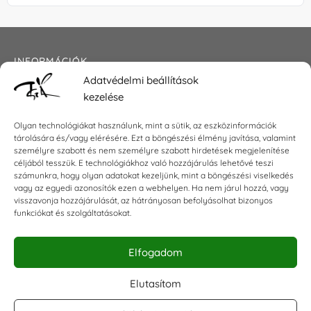
INFORMÁCIÓK
Adatvédelmi beállítások
Általános szerződési feltételek
kezelése
Adatkezelési tájékoztató
Impresszum
Olyan technológiákat használunk, mint a sütik, az eszközinformációk
tárolására és/vagy elérésére. Ezt a böngészési élmény javítása, valamint
személyre szabott és nem személyre szabott hirdetések megjelenítése
céljából tesszük. E technológiákhoz való hozzájárulás lehetővé teszi
KAPCSOLAT
számunkra, hogy olyan adatokat kezeljünk, mint a böngészési viselkedés
vagy az egyedi azonosítók ezen a webhelyen. Ha nem járul hozzá, vagy
visszavonja hozzájárulását, az hátrányosan befolyásolhat bizonyos
E-mail:
shop@torokszilvi.com
funkciókat és szolgáltatásokat.
Telefon: +36 30 6767872
Elfogadom
KÖZÖSSÉGI
Elutasítom