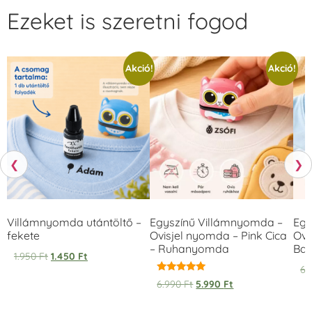
Ezeket is szeretni fogod
Akció!
Akció!
❮
❯
Villámnyomda utántöltő –
Egyszínű Villámnyomda –
Egy
fekete
Ovisjel nyomda – Pink Cica
Ovi
– Ruhanyomda
Bag
1.950
Ft
1.450
Ft
6.
Értékelés:
6.990
Ft
5.990
Ft
5.00
/ 5