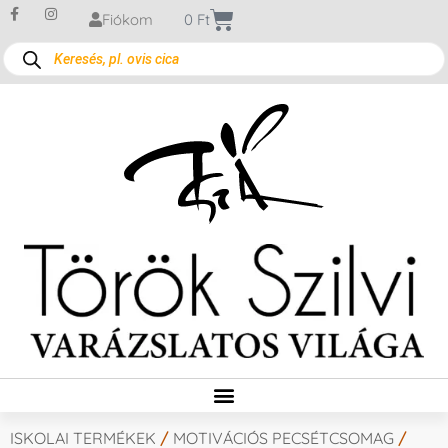
Fiókom
0
Ft
ISKOLAI TERMÉKEK
/
MOTIVÁCIÓS PECSÉTCSOMAG
/