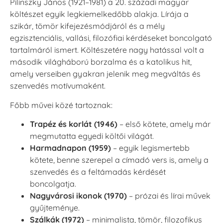
Pilinszky János (1921–1981) a 20. századi magyar
költészet egyik legkiemelkedőbb alakja. Lírája a
szikár, tömör kifejezésmódjáról és a mély
egzisztenciális, vallási, filozófiai kérdéseket boncolgató
tartalmáról ismert. Költészetére nagy hatással volt a
második világháború borzalma és a katolikus hit,
amely verseiben gyakran jelenik meg megváltás és
szenvedés motívumaként.
Főbb művei közé tartoznak:
Trapéz és korlát (1946)
– első kötete, amely már
megmutatta egyedi költői világát.
Harmadnapon (1959)
– egyik legismertebb
kötete, benne szerepel a címadó vers is, amely a
szenvedés és a feltámadás kérdését
boncolgatja.
Nagyvárosi ikonok (1970)
– prózai és lírai művek
gyűjteménye.
Szálkák (1972)
– minimalista, tömör, filozofikus