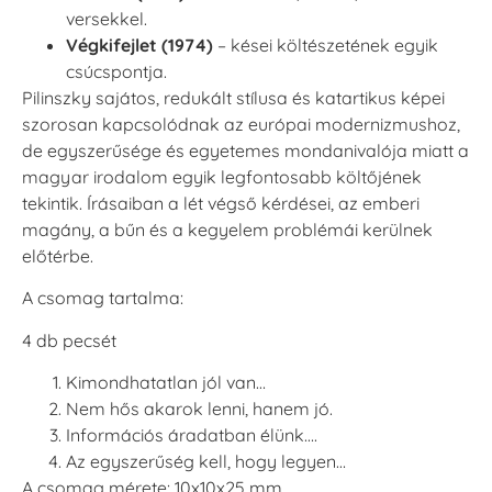
versekkel.
Végkifejlet (1974)
– kései költészetének egyik
csúcspontja.
Pilinszky sajátos, redukált stílusa és katartikus képei
szorosan kapcsolódnak az európai modernizmushoz,
de egyszerűsége és egyetemes mondanivalója miatt a
magyar irodalom egyik legfontosabb költőjének
tekintik. Írásaiban a lét végső kérdései, az emberi
magány, a bűn és a kegyelem problémái kerülnek
előtérbe.
A csomag tartalma:
4 db pecsét
Kimondhatatlan jól van…
Nem hős akarok lenni, hanem jó.
Információs áradatban élünk….
Az egyszerűség kell, hogy legyen…
A csomag mérete: 10x10x25 mm