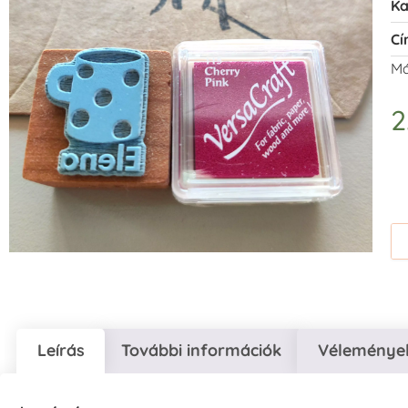
Ka
Cí
Má
2
Leírás
További információk
Vélemények