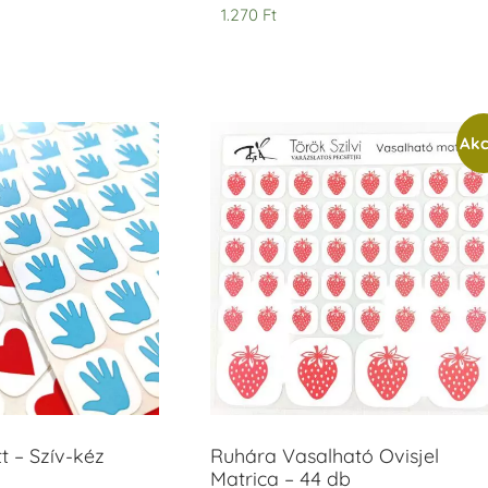
1.270
Ft
Akc
t – Szív-kéz
Ruhára Vasalható Ovisjel
Matrica – 44 db