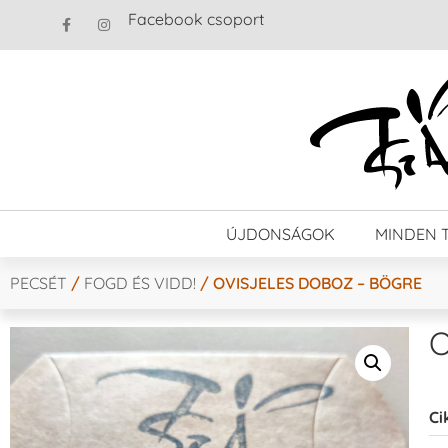
Facebook csoport
ÚJDONSÁGOK
MINDEN 
PECSÉT
/
FOGD ÉS VIDD!
/ OVISJELES DOBOZ – BÖGRE
O
Ci