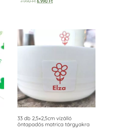
7.990
Ft
6.990
Ft
33 db 2,5×2,5cm vízálló
öntapadós matrica tárgyakra