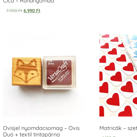
Cica – Ruhanyomda
7.990
Ft
6.990
Ft
Ovisjel nyomdacsomag – Ovis
Matricák – szet
Duó + textil tintapárna