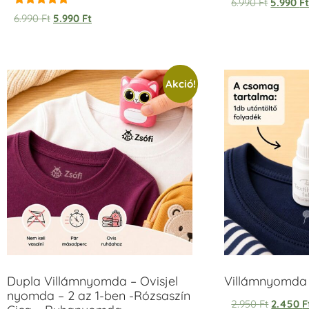
6.990
Ft
5.990
F
Értékelés:
6.990
Ft
5.990
Ft
5.00
/ 5
Akció!
Dupla Villámnyomda – Ovisjel
Villámnyomda u
nyomda – 2 az 1-ben -Rózsaszín
2.950
Ft
2.450
F