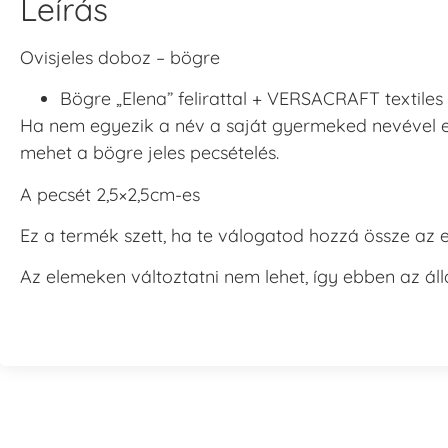
Leírás
Ovisjeles doboz – bögre
Bögre „Elena” felirattal + VERSACRAFT textile
Ha nem egyezik a név a saját gyermeked nevével e
mehet a bögre jeles pecsételés.
A pecsét 2,5×2,5cm-es
Ez a termék szett, ha te válogatod hozzá össze az e
Az elemeken változtatni nem lehet, így ebben az ál