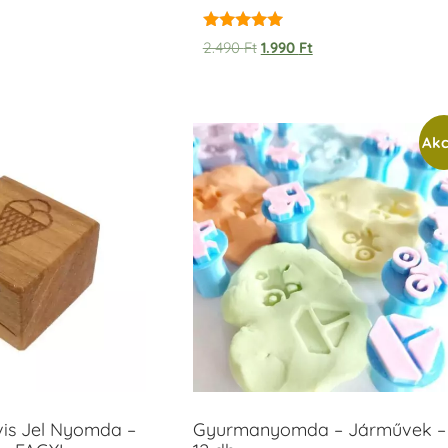
Értékelés:
2.490
Ft
1.990
Ft
5.00
/ 5
Akc
vis Jel Nyomda –
Gyurmanyomda – Járművek –