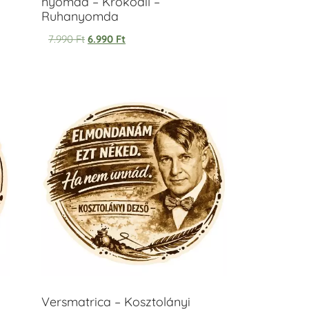
nyomda – Krokodil –
Ruhanyomda
7.990
Ft
6.990
Ft
Versmatrica – Kosztolányi