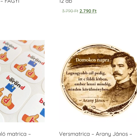
– FAGYI
12 db
3.790
Ft
2.790
Ft
áló matrica –
Versmatrica – Arany János –