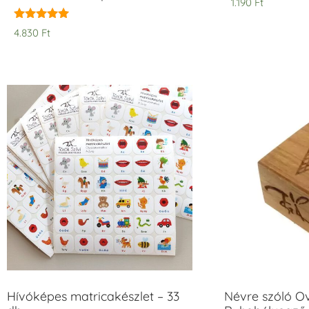
1.190
Ft
Értékelés:
4.830
Ft
5.00
/ 5
Hívóképes matricakészlet – 33
Névre szóló O