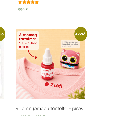
Értékelés:
990
Ft
5.00
/ 5
ió!
Akció!
Villámnyomda utántöltő – piros