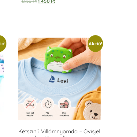
1.950
Ft
1.450
Ft
ió!
Akció!
Kétszínű Villámnyomda – Ovisjel