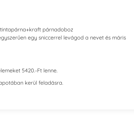
s tintapárna+kraft párnadoboz
gyszerűen egy sniccerrel levágod a nevet és máris
lemeket 5420.-Ft lenne.
lapotában kerül feladásra.