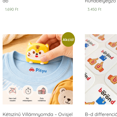
db
Ruhabélyegző 
1.690
Ft
3.450
Ft
Akció!
Kétszínű Villámnyomda – Ovisjel
B–d differenci