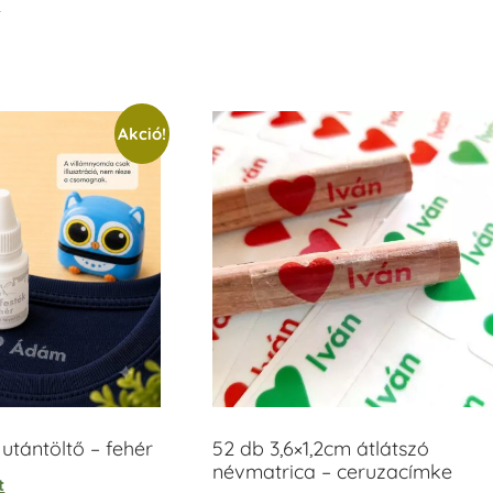
t
/ 5
Akció!
tántöltő – fehér
52 db 3,6×1,2cm átlátszó
névmatrica – ceruzacímke
t