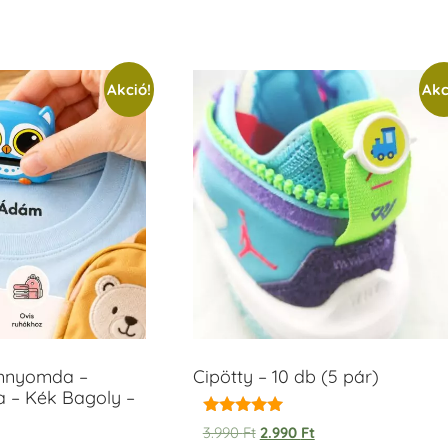
Akció!
Akc
ámnyomda –
Cipötty – 10 db (5 pár)
a – Kék Bagoly –
Értékelés:
3.990
Ft
2.990
Ft
5.00