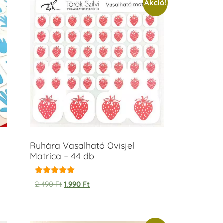
Akció!
Ruhára Vasalható Ovisjel
Matrica – 44 db
Értékelés:
2.490
Ft
1.990
Ft
5.00
/ 5