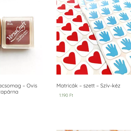
acsomag – Ovis
Matricák – szett – Szív-kéz
ntapárna
1.190
Ft