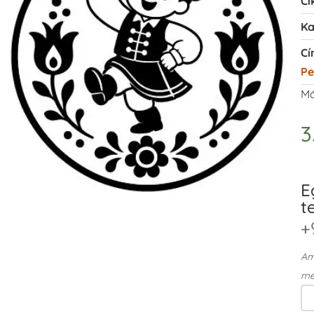
Ci
Ka
Cí
Pe
Má
3
E
t
+
Ame
me