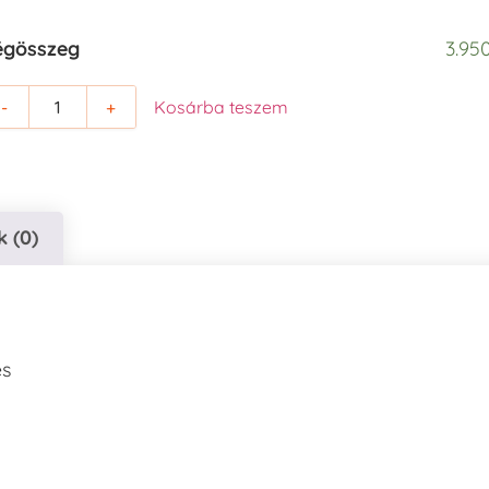
égösszeg
3.950
-
+
Kosárba teszem
 (0)
es