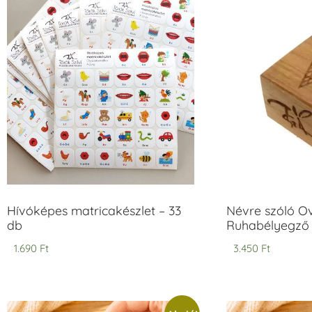
Hívóképes matricakészlet – 33
Névre szóló O
db
Ruhabélyegző 
1.690
Ft
3.450
Ft