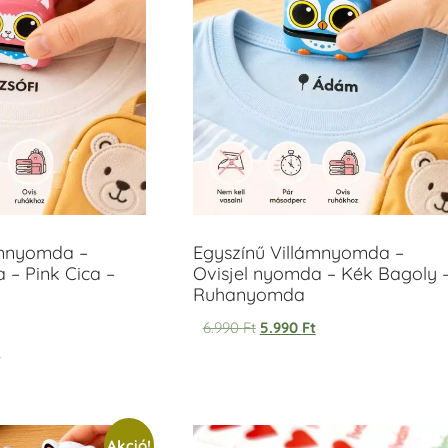
ámnyomda –
Egyszínű Villámnyomda –
 – Pink Cica –
Ovisjel nyomda – Kék Bagoly 
Ruhanyomda
6.990
Ft
5.990
Ft
t
Akció!