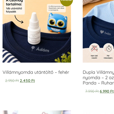
Villámnyomda utántöltő – fehér
Dupla Villámn
nyomda – 2 az
2.950
Ft
2.450
Ft
Panda – Ruh
7.990
Ft
6.990
Ft