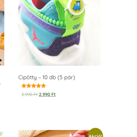
Cipötty – 10 db (5 pár)
–
Értékelés:
3.990
Ft
2.990
Ft
5.00
/ 5
Akció!