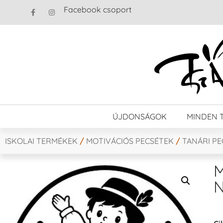
Facebook csoport
ÚJDONSÁGOK
MINDEN 
ISKOLAI TERMÉKEK
/
MOTIVÁCIÓS PECSÉTEK
/
TANÁRI P
M
N