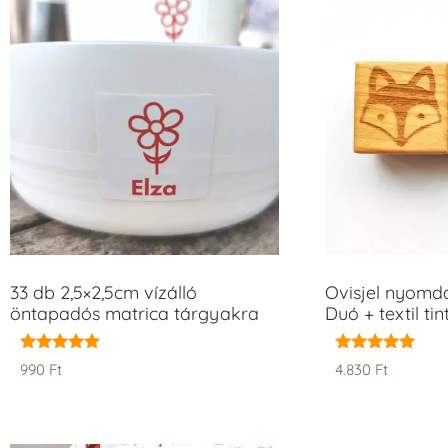
33 db 2,5×2,5cm vízálló
Ovisjel nyomd
öntapadós matrica tárgyakra
Duó + textil ti
Értékelés:
Értékelés:
990
Ft
4.830
Ft
5.00
5.00
/ 5
/ 5