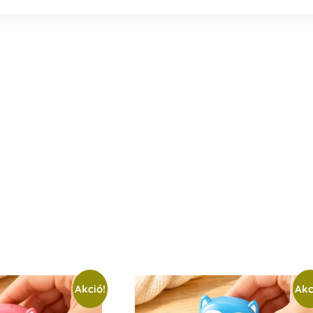
Akció!
Akc