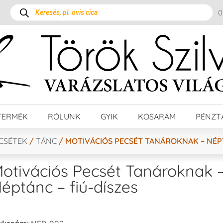
TERMÉK
RÓLUNK
GYIK
KOSARAM
PÉNZT
ECSÉTEK
/
TÁNC
/ MOTIVÁCIÓS PECSÉT TANÁROKNAK – NÉPT
otivációs Pecsét Tanároknak 
éptánc – fiú-díszes