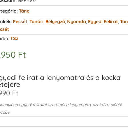
kkszám:
NEP-002
tegória:
Tánc
mkék:
Pecsét
,
Tanári
,
Bélyegző
,
Nyomda
,
Egyedi Felirat
,
Tan
csét
rka:
TSz
.950
Ft
gyedi felirat a lenyomatra és a kocka
etejére
990 Ft
nnyiben egyedi feliratot szeretnél a lenyomatra, azt írd az alábbi
zőbe.