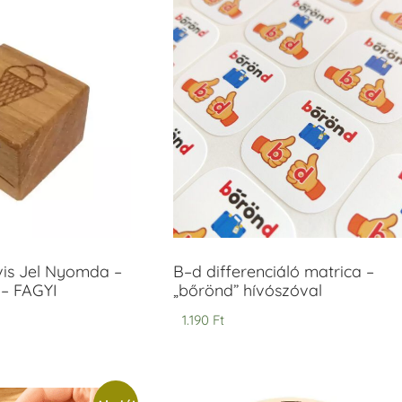
vis Jel Nyomda –
B–d differenciáló matrica –
– FAGYI
„bőrönd” hívószóval
1.190
Ft