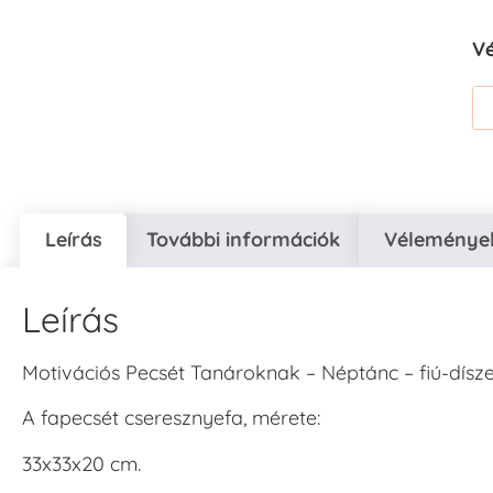
V
Leírás
További információk
Vélemények
Leírás
Motivációs Pecsét Tanároknak – Néptánc – fiú-dísz
A fapecsét cseresznyefa, mérete:
33x33x20 cm.