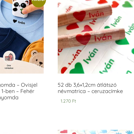
yomda – Ovisjel
52 db 3,6×1,2cm átlátszó
 1-ben – Fehér
névmatrica – ceruzacímke
anyomda
1.270
Ft