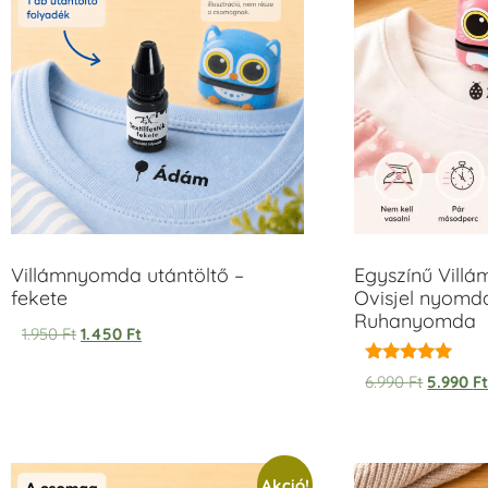
Villámnyomda utántöltő –
Egyszínű Vill
fekete
Ovisjel nyomda
Ruhanyomda
1.950
Ft
1.450
Ft
Értékelés:
6.990
Ft
5.990
F
5.00
/ 5
Akció!