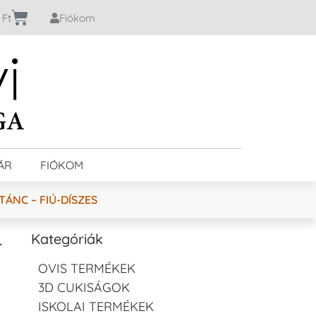
0
Ft
Fiókom
ÁR
FIÓKOM
ÁNC – FIÚ-DÍSZES
–
Kategóriák
OVIS TERMÉKEK
3D CUKISÁGOK
ISKOLAI TERMÉKEK