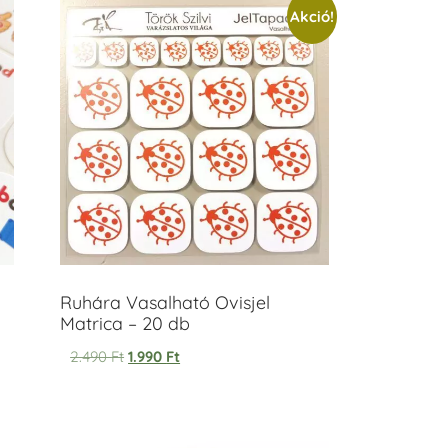
Akció!
Ruhára Vasalható Ovisjel
Matrica – 20 db
2.490
Ft
1.990
Ft