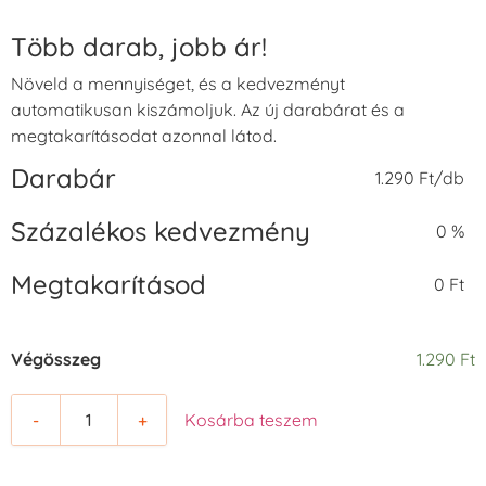
Több darab, jobb ár!
Növeld a mennyiséget, és a kedvezményt
automatikusan kiszámoljuk. Az új darabárat és a
megtakarításodat azonnal látod.
Darabár
1.290 Ft/db
Százalékos kedvezmény
0 %
Megtakarításod
0 Ft
Végösszeg
1.290 Ft
-
+
Kosárba teszem