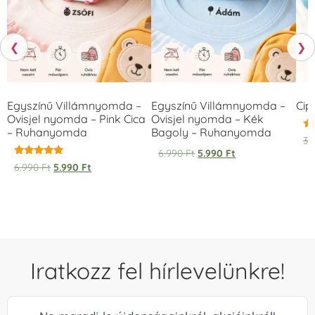
❮
❯
Egyszínű Villámnyomda –
Egyszínű Villámnyomda –
Cip
Ovisjel nyomda – Pink Cica
Ovisjel nyomda – Kék
– Ruhanyomda
Bagoly – Ruhanyomda
Ér
3.
5.
6.990
Ft
5.990
Ft
/ 
Értékelés:
6.990
Ft
5.990
Ft
5.00
/ 5
Iratkozz fel hírlevelünkre!