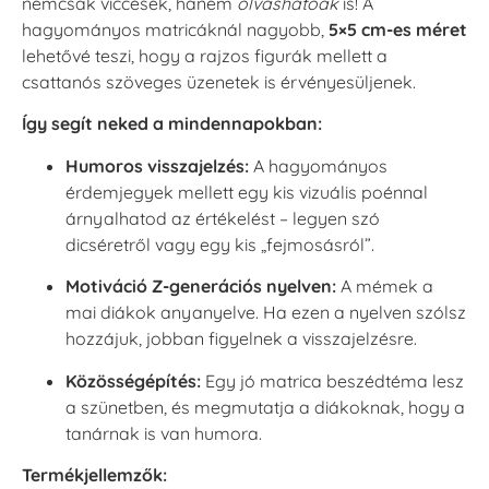
nemcsak viccesek, hanem
olvashatóak
is! A
hagyományos matricáknál nagyobb,
5×5 cm-es méret
lehetővé teszi, hogy a rajzos figurák mellett a
csattanós szöveges üzenetek is érvényesüljenek.
Így segít neked a mindennapokban:
Humoros visszajelzés:
A hagyományos
érdemjegyek mellett egy kis vizuális poénnal
árnyalhatod az értékelést – legyen szó
dicséretről vagy egy kis „fejmosásról”.
Motiváció Z-generációs nyelven:
A mémek a
mai diákok anyanyelve. Ha ezen a nyelven szólsz
hozzájuk, jobban figyelnek a visszajelzésre.
Közösségépítés:
Egy jó matrica beszédtéma lesz
a szünetben, és megmutatja a diákoknak, hogy a
tanárnak is van humora.
Termékjellemzők: