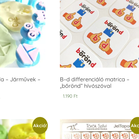
 – Járművek –
B–d differenciáló matrica –
„bőrönd” hívószóval
t
1.190
Ft
Akció!
Akc