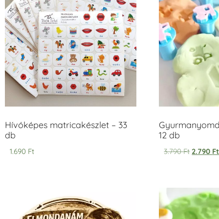
Hívóképes matricakészlet – 33
Gyurmanyomda
db
12 db
1.690
Ft
3.790
Ft
2.790
F