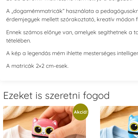
A „dogamémmatricák” használata a pedagógusokn
érdemjegyek mellett szórakoztató, kreatív módon f
Ennek számos előnye van, amelyek segíthetnek a ta
tételében.
A kép a legendás mém ihlette mesterséges intelligen
A matricák 2×2 cm-esek.
Ezeket is szeretni fogod
Akció!