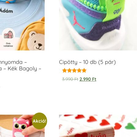
ámnyomda –
Cipötty – 10 db (5 pár)
a – Kék Bagoly –
Értékelés:
3.990
Ft
2.990
Ft
5.00
t
/ 5
Akció!