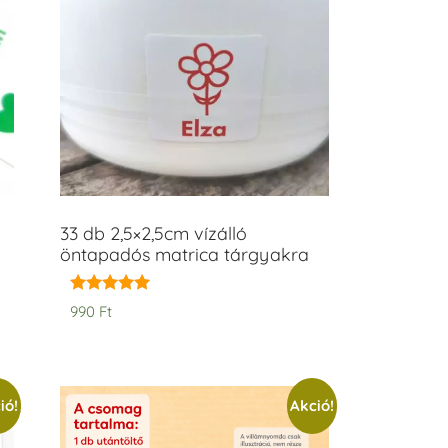
33 db 2,5×2,5cm vízálló
öntapadós matrica tárgyakra
Értékelés:
990
Ft
5.00
/ 5
ió!
Akció!