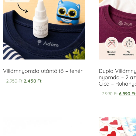
Villámnyomda utántöltő – fehér
Dupla Villámn
nyomda – 2 az
2.950
Ft
2.450
Ft
Cica – Ruhan
7.990
Ft
6.990
Ft