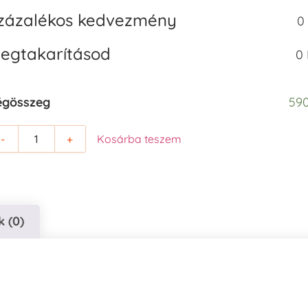
zázalékos kedvezmény
0
egtakarításod
0 
égösszeg
590
-
+
Kosárba teszem
 (0)