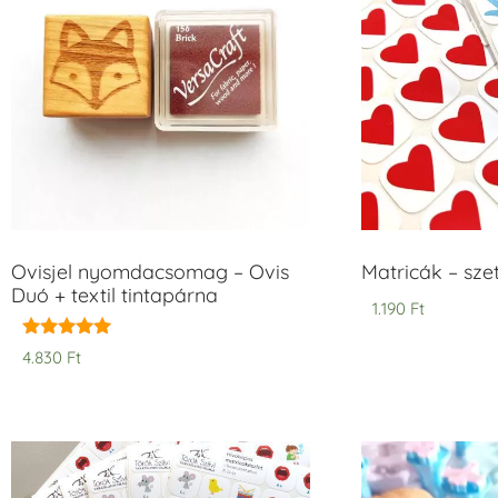
Ovisjel nyomdacsomag – Ovis
Matricák – szet
Duó + textil tintapárna
1.190
Ft
Értékelés:
4.830
Ft
5.00
/ 5