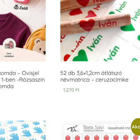
yomda – Ovisjel
52 db 3,6×1,2cm átlátszó
 1-ben -Rózsaszín
névmatrica – ceruzacímke
yomda
1.270
Ft
Akc