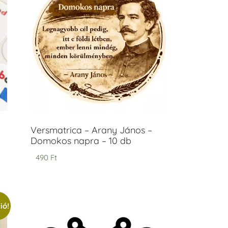
Versmatrica – Arany János –
Domokos napra – 10 db
490
Ft
ió!