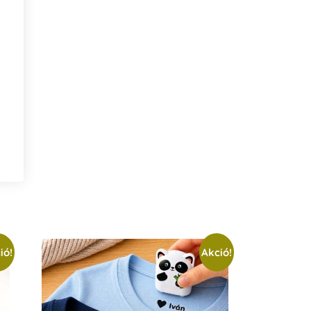
ió!
Akció!