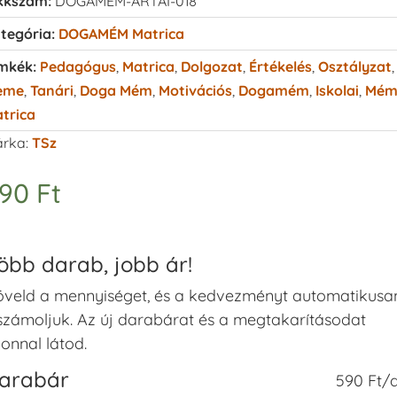
kkszám:
DOGAMEM-ARTAI-018
tegória:
DOGAMÉM Matrica
mkék:
Pedagógus
,
Matrica
,
Dolgozat
,
Értékelés
,
Osztályzat
,
eme
,
Tanári
,
Doga Mém
,
Motivációs
,
Dogamém
,
Iskolai
,
Mé
trica
rka:
TSz
590
Ft
öbb darab, jobb ár!
veld a mennyiséget, és a kedvezményt automatikusa
számoljuk. Az új darabárat és a megtakarításodat
onnal látod.
arabár
590 Ft/