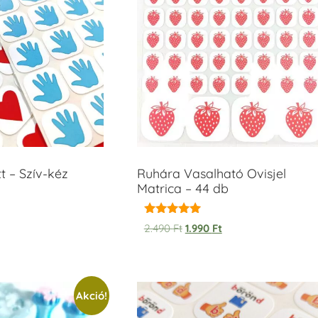
t – Szív-kéz
Ruhára Vasalható Ovisjel
Matrica – 44 db
Értékelés:
2.490
Ft
1.990
Ft
5.00
/ 5
Akció!