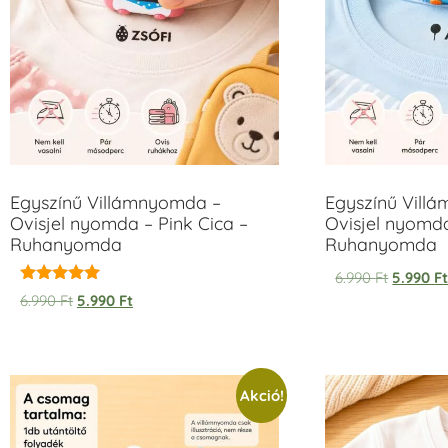
Egyszínű Villámnyomda –
Egyszínű Vill
Ovisjel nyomda – Pink Cica –
Ovisjel nyomd
Ruhanyomda
Ruhanyomda
6.990
Ft
5.990
F
Értékelés:
6.990
Ft
5.990
Ft
5.00
/ 5
Akció!