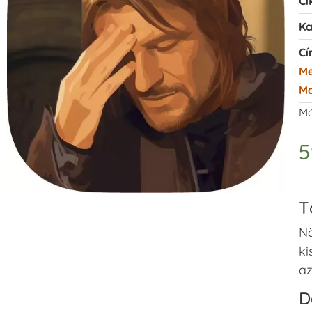
Ci
Ka
Cí
M
Ma
Má
T
Nö
ki
az
D