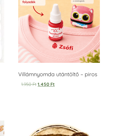
Villámnyomda utántöltő – piros
1.950
Ft
1.450
Ft