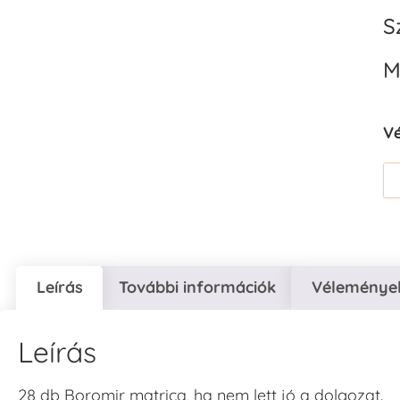
S
M
V
Leírás
További információk
Vélemények
Leírás
28 db Boromir matrica, ha nem lett jó a dolgozat.