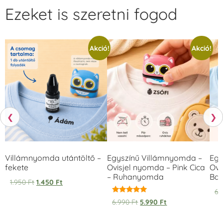
Ezeket is szeretni fogod
Akció!
Akció!
❮
❯
Villámnyomda utántöltő –
Egyszínű Villámnyomda –
Egy
fekete
Ovisjel nyomda – Pink Cica
Ovi
– Ruhanyomda
Bag
1.950
Ft
1.450
Ft
6.
Értékelés:
6.990
Ft
5.990
Ft
5.00
/ 5