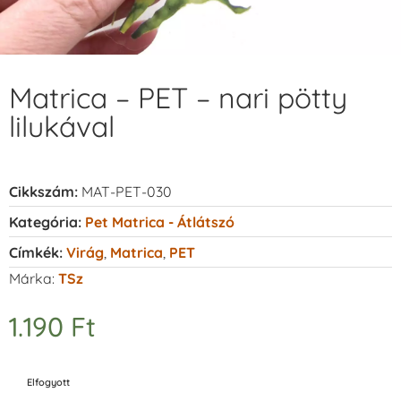
Matrica – PET – nari pötty
lilukával
Cikkszám:
MAT-PET-030
Kategória:
Pet Matrica - Átlátszó
Címkék:
Virág
,
Matrica
,
PET
Márka:
TSz
1.190
Ft
Elfogyott