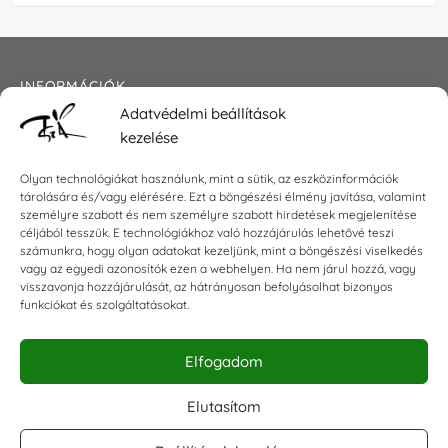
INFORMÁCIÓK
Adatvédelmi beállítások
Általános szerződési feltételek
kezelése
Adatkezelési tájékoztató
Impresszum
Olyan technológiákat használunk, mint a sütik, az eszközinformációk
tárolására és/vagy elérésére. Ezt a böngészési élmény javítása, valamint
személyre szabott és nem személyre szabott hirdetések megjelenítése
céljából tesszük. E technológiákhoz való hozzájárulás lehetővé teszi
KAPCSOLAT
számunkra, hogy olyan adatokat kezeljünk, mint a böngészési viselkedés
vagy az egyedi azonosítók ezen a webhelyen. Ha nem járul hozzá, vagy
visszavonja hozzájárulását, az hátrányosan befolyásolhat bizonyos
E-mail:
shop@torokszilvi.com
funkciókat és szolgáltatásokat.
Telefon: +36 30 6767872
Elfogadom
KÖZÖSSÉGI
Elutasítom