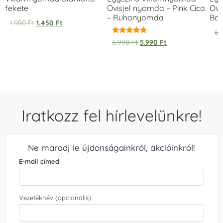
fekete
Ovisjel nyomda – Pink Cica
Ovi
– Ruhanyomda
Bag
1.950
Ft
1.450
Ft
6.
Értékelés:
6.990
Ft
5.990
Ft
5.00
/ 5
Iratkozz fel hírlevelünkre!
Ne maradj le újdonságainkról, akcióinkról!
E-mail címed
Vezetéknév (opcionális)