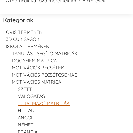
A matricák változó méretűek kb. 4-5 cm-esek
Kategóriák
OVIS TERMÉKEK
3D CUKISÁGOK
ISKOLAI TERMÉKEK
TANULÁST SEGÍTŐ MATRICÁK
DOGAMÉM MATRICA
MOTIVÁCIÓS PECSÉTEK
MOTIVÁCIÓS PECSÉTCSOMAG
MOTIVÁCIÓS MATRICA
SZETT
VÁLOGATÁS
JUTALMAZÓ MATRICÁK
HITTAN
ANGOL
NÉMET
FRANCIA