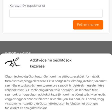
Keresztnév (opcionális)
Feliratkozom
INFORMÁCIÓK
Adatvédelmi beállítások
Általános szerződési feltételek
kezelése
Adatkezelési tájékoztató
Impresszum
Olyan technológiákat használunk, mint a sütik, az eszközinformációk
tárolására és/vagy elérésére. Ezt a böngészési élmény javítása, valamint
személyre szabott és nem személyre szabott hirdetések megjelenítése
céljából tesszük. E technológiákhoz való hozzájárulás lehetővé teszi
KAPCSOLAT
számunkra, hogy olyan adatokat kezeljünk, mint a böngészési viselkedés
vagy az egyedi azonosítók ezen a webhelyen. Ha nem járul hozzá, vagy
visszavonja hozzájárulását, az hátrányosan befolyásolhat bizonyos
E-mail:
shop@torokszilvi.com
funkciókat és szolgáltatásokat.
Telefon: +36 30 6767872