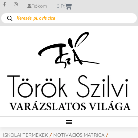
Fiókom
0
Ft
ISKOLAI TERMÉKEK
/
MOTIVÁCIÓS MATRICA
/