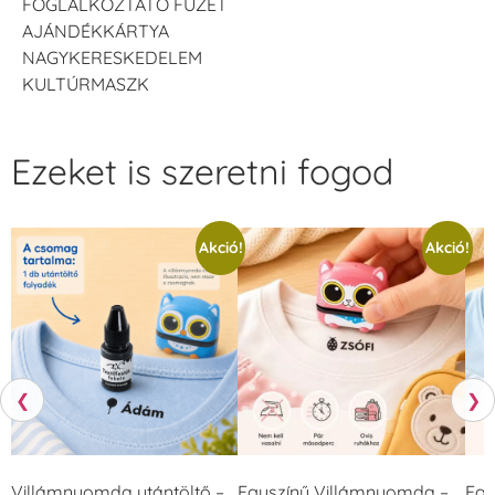
FOGLALKOZTATÓ FÜZET
AJÁNDÉKKÁRTYA
NAGYKERESKEDELEM
KULTÚRMASZK
Ezeket is szeretni fogod
Akció!
Akció!
❮
❯
Villámnyomda utántöltő –
Egyszínű Villámnyomda –
Egy