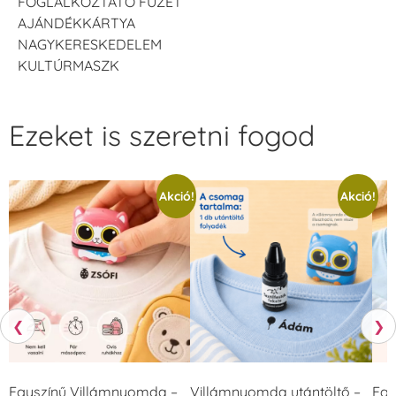
FOGLALKOZTATÓ FÜZET
AJÁNDÉKKÁRTYA
NAGYKERESKEDELEM
KULTÚRMASZK
Ezeket is szeretni fogod
Akció!
Akció!
❮
❯
Egyszínű Villámnyomda –
Villámnyomda utántöltő –
Egy