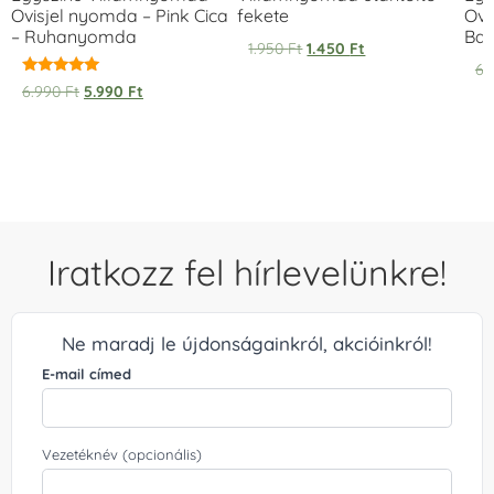
Ovisjel nyomda – Pink Cica
fekete
Ovi
– Ruhanyomda
Bag
1.950
Ft
1.450
Ft
6.
Értékelés:
6.990
Ft
5.990
Ft
5.00
/ 5
Iratkozz fel hírlevelünkre!
Ne maradj le újdonságainkról, akcióinkról!
E-mail címed
Vezetéknév (opcionális)