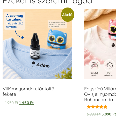
Ezeket is szeretni fogod
Akció!
Villámnyomda utántöltő –
Egyszínű Vill
fekete
Ovisjel nyomda
Ruhanyomda
1.950
Ft
1.450
Ft
Értékelés:
6.990
Ft
5.990
F