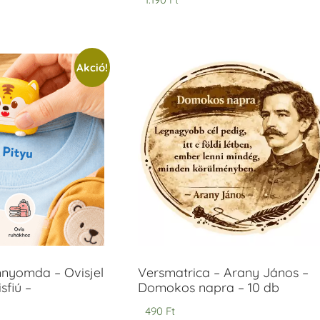
Akció!
mnyomda – Ovisjel
Versmatrica – Arany János –
sfiú –
Domokos napra – 10 db
490
Ft