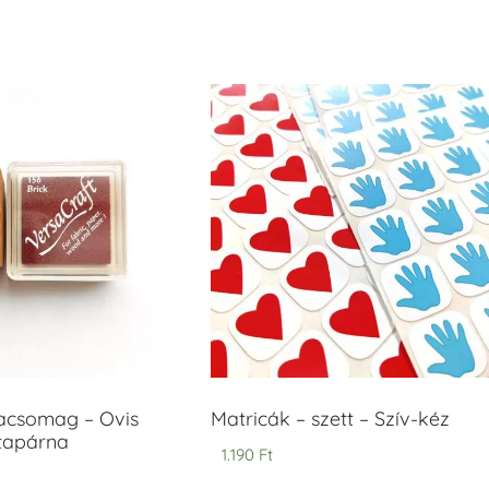
acsomag – Ovis
Matricák – szett – Szív-kéz
ntapárna
1.190
Ft