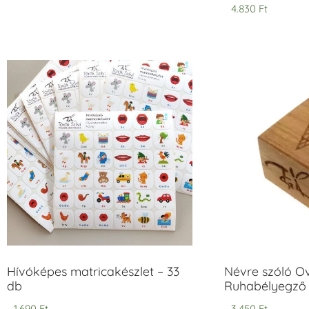
Értékelés:
4.830
Ft
5.00
/ 5
Hívóképes matricakészlet – 33
Névre szóló O
db
Ruhabélyegző 
1.690
Ft
3.450
Ft