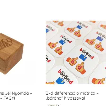
vis Jel Nyomda –
B–d differenciáló matrica –
– FAGYI
„bőrönd” hívószóval
1.190
Ft