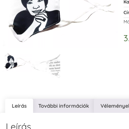
Ka
Cí
Má
3
Leírás
További információk
Vélemények
Leírás