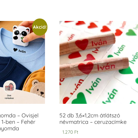
Akció!
yomda – Ovisjel
52 db 3,6×1,2cm átlátszó
 1-ben – Fehér
névmatrica – ceruzacímke
anyomda
1.270
Ft