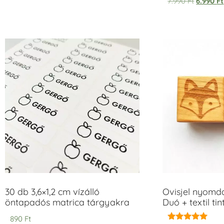
7.990
Ft
6.990
Ft
30 db 3,6×1,2 cm vízálló
Ovisjel nyomd
öntapadós matrica tárgyakra
Duó + textil ti
890
Ft