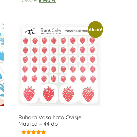
7.990
Ft
6.990
Ft
Akció!
Ruhára Vasalható Ovisjel
Matrica – 44 db