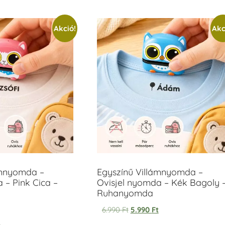
Akció!
Akc
ámnyomda –
Egyszínű Villámnyomda –
 – Pink Cica –
Ovisjel nyomda – Kék Bagoly 
Ruhanyomda
6.990
Ft
5.990
Ft
t