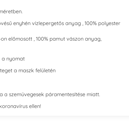
méretben.
zövésű enyhén vízlepergetős anyag , 100% polyester
C -on előmosott , 100% pamut vászon anyag,
l a nyomat
teget a maszk felületén
a a szemüvegesek páramentesítése miatt.
oronavírus ellen!