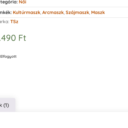
tegória:
Női
mkék:
Kultúrmaszk
,
Arcmaszk
,
Szájmaszk
,
Maszk
rka:
TSz
.490
Ft
Elfogyott
 (1)