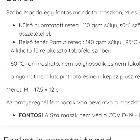
Szabó Magda egy fontos mondata maszkon, M-es 
Külső nyomtatott réteg : 110 gsm súlyú, sűrű s
összetétellel.
Belső fehér Pamut réteg : 140 gsm súlyú , 95°
– Állítható fülre akasztó többféle színben
– 60 °C -on mosható, nem bolyhosodik és nem faku
– a nyomat nem kitapintható és nem képez plusz ré
Méret: M – 17,5 x 12 cm
Az orrnyeregnél fémpöcök van bevarrva a maszkb
FONTOS!
A Szájmaszk nem véd a COVID-19 – k