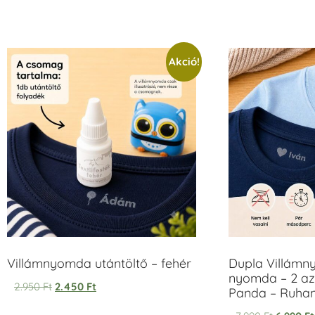
5.00
/ 5
Akció!
Villámnyomda utántöltő – fehér
Dupla Villámn
nyomda – 2 az
2.950
Ft
2.450
Ft
Panda – Ruh