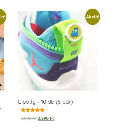
ió!
Akció!
Cipötty – 10 db (5 pár)
–
Értékelés:
3.990
Ft
2.990
Ft
5.00
/ 5