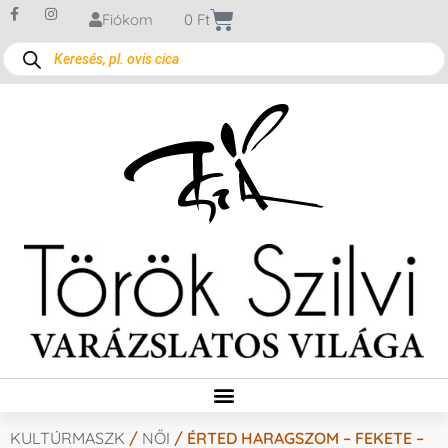
Fiókom
0
Ft
KULTÚRMASZK
/
NŐI
/ ÉRTED HARAGSZOM – FEKETE –