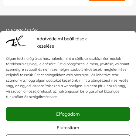
INFORMÁCIÓK
Adatvédelmi beállítások
Általános szerződési feltételek
kezelése
Adatkezelési tájékoztató
Impresszum
Olyan technológiákat használunk, mint a sütik, az eszközinformációk
tárolására és/vagy elérésére. Ezt a böngészési élmény javítása, valamint
személyre szabott és nem személyre szabott hirdetések megjelenítése
céljából tesszük. E technológiákhoz való hozzájárulás lehetővé teszi
KAPCSOLAT
számunkra, hogy olyan adatokat kezeljünk, mint a böngészési viselkedés
vagy az egyedi azonosítók ezen a webhelyen. Ha nem járul hozzá, vagy
visszavonja hozzájárulását, az hátrányosan befolyásolhat bizonyos
E-mail:
shop@torokszilvi.com
funkciókat és szolgáltatásokat.
Telefon: +36 30 6767872
Elfogadom
KÖZÖSSÉGI
Elutasítom