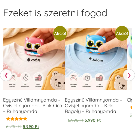
Ezeket is szeretni fogod
Akció!
Akció!
❮
❯
Egyszínű Villámnyomda –
Egyszínű Villámnyomda –
Cip
Ovisjel nyomda – Pink Cica
Ovisjel nyomda – Kék
– Ruhanyomda
Bagoly – Ruhanyomda
Ér
3.
5.
6.990
Ft
5.990
Ft
/ 
Értékelés:
6.990
Ft
5.990
Ft
5.00
/ 5