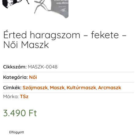
Érted haragszom – fekete –
Női Maszk
Cikkszám:
MASZK-0048
Kategória:
Női
Címkék:
Szájmaszk
,
Maszk
,
Kultúrmaszk
,
Arcmaszk
Márka:
TSz
3.490
Ft
Elfogyott