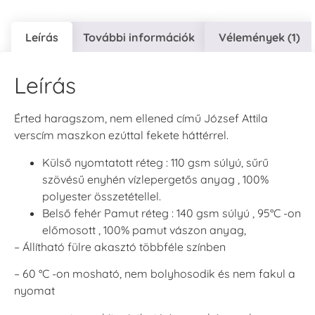
Leírás
További információk
Vélemények (1)
Leírás
Érted haragszom, nem ellened című József Attila
verscím maszkon ezúttal fekete háttérrel.
Külső nyomtatott réteg : 110 gsm súlyú, sűrű
szövésű enyhén vízlepergetős anyag , 100%
polyester összetétellel.
Belső fehér Pamut réteg : 140 gsm súlyú , 95°C -on
előmosott , 100% pamut vászon anyag,
– Állítható fülre akasztó többféle színben
– 60 °C -on mosható, nem bolyhosodik és nem fakul a
nyomat