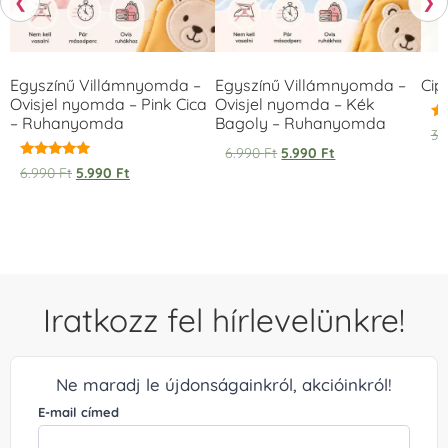
❮
❯
Egyszínű Villámnyomda –
Egyszínű Villámnyomda –
Cip
Ovisjel nyomda – Pink Cica
Ovisjel nyomda – Kék
– Ruhanyomda
Bagoly – Ruhanyomda
Ér
3.
5.
6.990
Ft
5.990
Ft
/ 
Értékelés:
6.990
Ft
5.990
Ft
5.00
/ 5
Iratkozz fel hírlevelünkre!
Ne maradj le újdonságainkról, akcióinkról!
E-mail címed