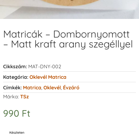
Matricák – Dombornyomott
– Matt kraft arany szegéllyel
Cikkszám:
MAT-DNY-002
Kategória:
Oklevél Matrica
Címkék:
Matrica
,
Oklevél
,
Évzáró
Márka:
TSz
990
Ft
Készleten