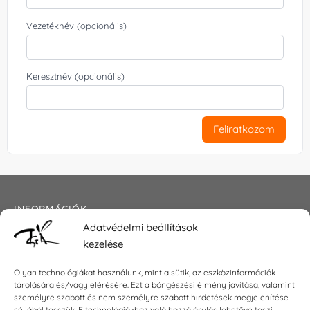
Vezetéknév (opcionális)
Keresztnév (opcionális)
Feliratkozom
INFORMÁCIÓK
Adatvédelmi beállítások
Általános szerződési feltételek
kezelése
Adatkezelési tájékoztató
Impresszum
Olyan technológiákat használunk, mint a sütik, az eszközinformációk
tárolására és/vagy elérésére. Ezt a böngészési élmény javítása, valamint
személyre szabott és nem személyre szabott hirdetések megjelenítése
céljából tesszük. E technológiákhoz való hozzájárulás lehetővé teszi