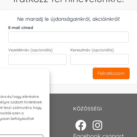
Ne maradj le újdonságainkról, akcióinkról!
E-mail címed
Vezetéknév (opcionális)
Keresztnév (opcionális)
Feliratkozom
sára és/vagy elérésére.
élyre szabott hirdetések
ővé teszi számunkra, hogy
T
KÖZÖSSÉGI
nosítók ezen a
nyosan befolyásolhat
p@torokszilvi.com
6 30 6767872
Facebook csoport