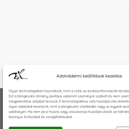
Adatvédelmi beállítások kezelése
Olyan technológiákat használunk, mint a sütik, az eszközinformációk tárolá
Ezt a böngészési élmény javítása, valamint személyre szabott és nem szem
megjelenítése céljából tesszük. E technológiákhoz való hozzájárulás lehet
INFORMÁCIÓK
KAPCSOLA
olyan adatokat kezeljünk, mint a böngészési viselkedés vagy az egyedi azo
webhelyen. Ha nem járul hozzá, vagy visszavonja hozzájárulását, az hátrá
Általános szerződési feltételek
E-mail:
sho
bizonyos funkciókat és szolgáltatásokat.
Adatkezelési tájékoztató
Telefon: +3