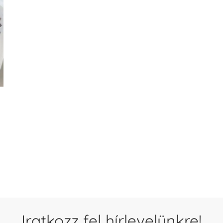
Iratkozz fel hírlevelünkre!