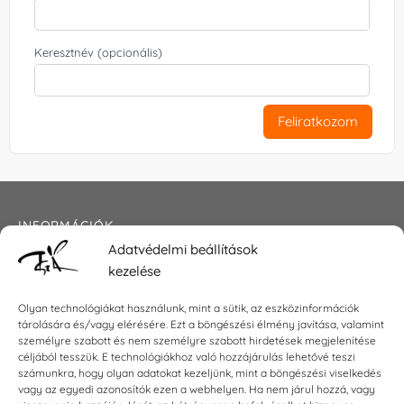
Keresztnév (opcionális)
Feliratkozom
INFORMÁCIÓK
Adatvédelmi beállítások
Általános szerződési feltételek
kezelése
Adatkezelési tájékoztató
Impresszum
Olyan technológiákat használunk, mint a sütik, az eszközinformációk
tárolására és/vagy elérésére. Ezt a böngészési élmény javítása, valamint
személyre szabott és nem személyre szabott hirdetések megjelenítése
céljából tesszük. E technológiákhoz való hozzájárulás lehetővé teszi
számunkra, hogy olyan adatokat kezeljünk, mint a böngészési viselkedés
KAPCSOLAT
vagy az egyedi azonosítók ezen a webhelyen. Ha nem járul hozzá, vagy