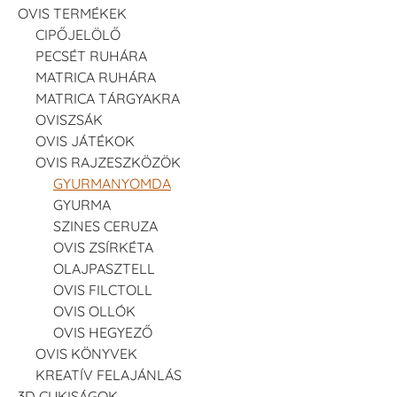
OVIS TERMÉKEK
CIPŐJELÖLŐ
PECSÉT RUHÁRA
MATRICA RUHÁRA
MATRICA TÁRGYAKRA
OVISZSÁK
OVIS JÁTÉKOK
OVIS RAJZESZKÖZÖK
GYURMANYOMDA
GYURMA
SZINES CERUZA
OVIS ZSÍRKÉTA
OLAJPASZTELL
OVIS FILCTOLL
OVIS OLLÓK
OVIS HEGYEZŐ
OVIS KÖNYVEK
KREATÍV FELAJÁNLÁS
3D CUKISÁGOK