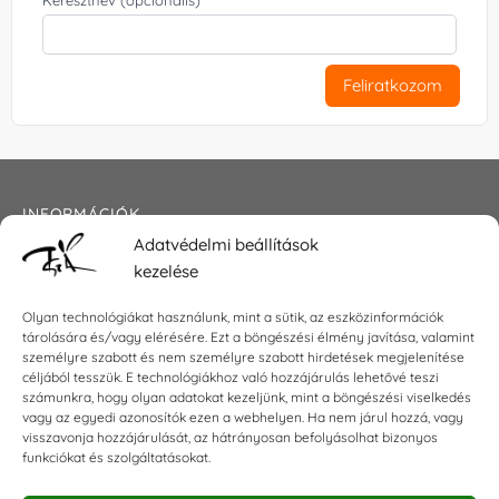
Keresztnév (opcionális)
Feliratkozom
INFORMÁCIÓK
Adatvédelmi beállítások
Általános szerződési feltételek
kezelése
Adatkezelési tájékoztató
Impresszum
Olyan technológiákat használunk, mint a sütik, az eszközinformációk
tárolására és/vagy elérésére. Ezt a böngészési élmény javítása, valamint
személyre szabott és nem személyre szabott hirdetések megjelenítése
céljából tesszük. E technológiákhoz való hozzájárulás lehetővé teszi
KAPCSOLAT
számunkra, hogy olyan adatokat kezeljünk, mint a böngészési viselkedés
vagy az egyedi azonosítók ezen a webhelyen. Ha nem járul hozzá, vagy
visszavonja hozzájárulását, az hátrányosan befolyásolhat bizonyos
E-mail:
shop@torokszilvi.com
funkciókat és szolgáltatásokat.
Telefon: +36 30 6767872