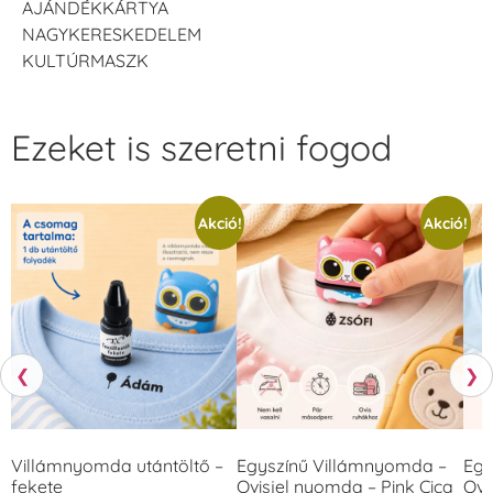
AJÁNDÉKKÁRTYA
NAGYKERESKEDELEM
KULTÚRMASZK
Ezeket is szeretni fogod
Akció!
Akció!
❮
❯
Villámnyomda utántöltő –
Egyszínű Villámnyomda –
Egy
fekete
Ovisjel nyomda – Pink Cica
Ovi