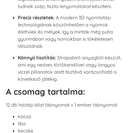
tudnak szép, tiszta lenyomatokat készíteni.
Precíz részletek:
A modern 3D nyomtatási
technológiának köszönhetően a nyomok
élethűek és mélyek, így a minták még puha
gyurmában vagy homokban is tökéletesen
látszódnak.
Könnyű tisztítás:
Strapabíró anyagból készült,
ami egy nedves törlőkendővel vagy langyos
vízzel pillanatok alatt tisztává varázsolható a
következő játékig.
A csomag tartalma:
12 db háztáji állat lábnyomát + 1 ember lábnyomát
kacsa
liba
kecske