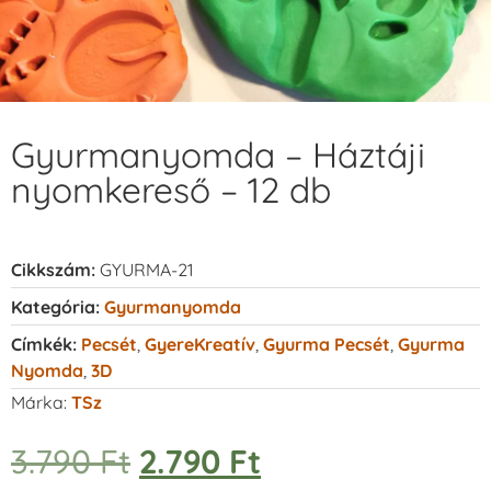
Gyurmanyomda – Háztáji
nyomkereső – 12 db
Cikkszám:
GYURMA-21
Kategória:
Gyurmanyomda
Címkék:
Pecsét
,
GyereKreatív
,
Gyurma Pecsét
,
Gyurma
Nyomda
,
3D
Márka:
TSz
3.790
Ft
2.790
Ft