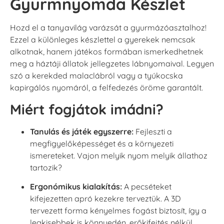
Gyurmnyomda Készlet
Hozd el a tanyavilág varázsát a gyurmázóasztalhoz!
Ezzel a különleges készlettel a gyerekek nemcsak
alkotnak, hanem játékos formában ismerkedhetnek
meg a háztáji állatok jellegzetes lábnyomaival. Legyen
szó a kerekded malaclábról vagy a tyúkocska
kapirgálós nyomáról, a felfedezés öröme garantált.
Miért fogjátok imádni?
Tanulás és játék egyszerre:
Fejleszti a
megfigyelőképességet és a környezeti
ismereteket. Vajon melyik nyom melyik állathoz
tartozik?
Ergonómikus kialakítás:
A pecséteket
kifejezetten apró kezekre terveztük. A 3D
tervezett forma kényelmes fogást biztosít, így a
legkisebbek is könnyedén, erőkifejtés nélkül