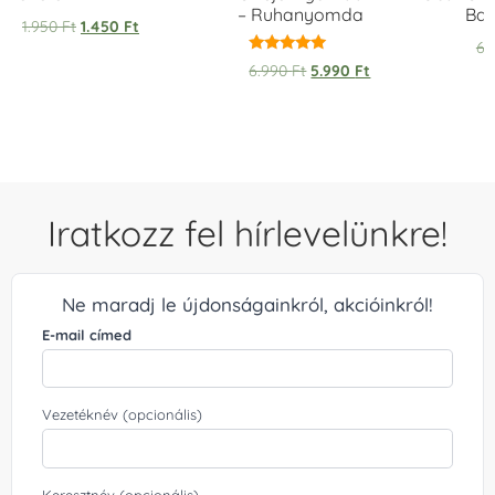
– Ruhanyomda
Bag
1.950
Ft
1.450
Ft
6.
Értékelés:
6.990
Ft
5.990
Ft
5.00
/ 5
Iratkozz fel hírlevelünkre!
Ne maradj le újdonságainkról, akcióinkról!
E-mail címed
Vezetéknév (opcionális)