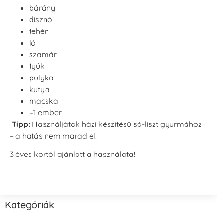
bárány
disznó
tehén
ló
szamár
tyúk
pulyka
kutya
macska
+1 ember
Tipp:
Használjátok házi készítésű só-liszt gyurmához
– a hatás nem marad el!
3 éves kortól ajánlott a használata!
Kategóriák