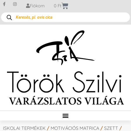
Fiókom
0
Ft
ISKOLAI TERMÉKEK
/
MOTIVÁCIÓS MATRICA
/
SZETT
/