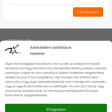
Feliratkozom
INFORMÁCIÓK
Adatvédelmi beállítások
Általános szerződési feltételek
kezelése
Adatkezelési tájékoztató
Impresszum
Olyan technológiákat használunk, mint a sütik, az eszközinformációk
tárolására és/vagy elérésére. Ezt a böngészési élmény javítása, valamint
személyre szabott és nem személyre szabott hirdetések megjelenítése
céljából tesszük. E technológiákhoz való hozzájárulás lehetővé teszi
KAPCSOLAT
számunkra, hogy olyan adatokat kezeljünk, mint a böngészési viselkedés
vagy az egyedi azonosítók ezen a webhelyen. Ha nem járul hozzá, vagy
visszavonja hozzájárulását, az hátrányosan befolyásolhat bizonyos
E-mail:
shop@torokszilvi.com
funkciókat és szolgáltatásokat.
Telefon: +36 30 6767872
Elfogadom