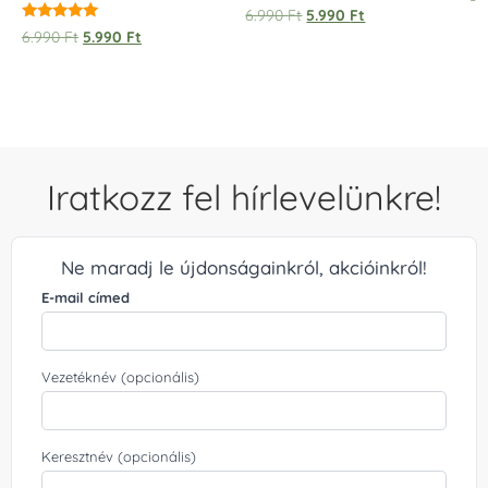
5.
6.990
Ft
5.990
Ft
/ 
Értékelés:
6.990
Ft
5.990
Ft
5.00
/ 5
Iratkozz fel hírlevelünkre!
Ne maradj le újdonságainkról, akcióinkról!
E-mail címed
Vezetéknév (opcionális)
Keresztnév (opcionális)