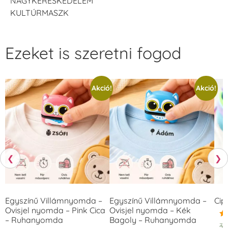
NAGYKERESKEDELEM
KULTÚRMASZK
Ezeket is szeretni fogod
Akció!
Akció!
❮
❯
Egyszínű Villámnyomda –
Egyszínű Villámnyomda –
Cip
Ovisjel nyomda – Pink Cica
Ovisjel nyomda – Kék
– Ruhanyomda
Bagoly – Ruhanyomda
Ér
3.