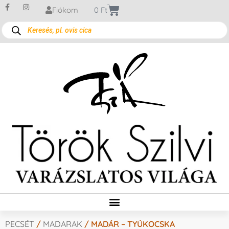
Fiókom
0
Ft
PECSÉT
/
MADARAK
/ MADÁR – TYÚKOCSKA