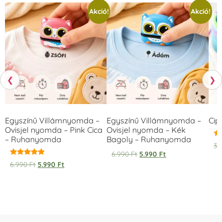
Akció!
Akció!
❮
❯
Egyszínű Villámnyomda –
Egyszínű Villámnyomda –
Cip
Ovisjel nyomda – Pink Cica
Ovisjel nyomda – Kék
– Ruhanyomda
Bagoly – Ruhanyomda
Ér
3.
5.
6.990
Ft
5.990
Ft
/ 
Értékelés:
6.990
Ft
5.990
Ft
5.00
/ 5