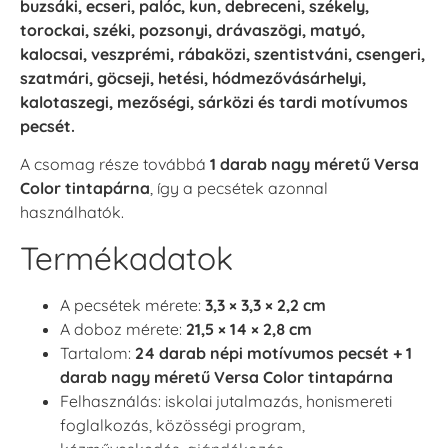
buzsáki, ecseri, palóc, kun, debreceni, székely,
torockai, széki, pozsonyi, drávaszögi, matyó,
kalocsai, veszprémi, rábaközi, szentistváni, csengeri,
szatmári, göcseji, hetési, hódmezővásárhelyi,
kalotaszegi, mezőségi, sárközi és tardi motívumos
pecsét.
A csomag része továbbá
1 darab nagy méretű Versa
Color tintapárna
, így a pecsétek azonnal
használhatók.
Termékadatok
A pecsétek mérete:
3,3 × 3,3 × 2,2 cm
A doboz mérete:
21,5 × 14 × 2,8 cm
Tartalom:
24 darab népi motívumos pecsét + 1
darab nagy méretű Versa Color tintapárna
Felhasználás: iskolai jutalmazás, honismereti
foglalkozás, közösségi program,