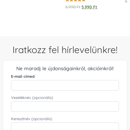
6.
Értékelés:
6.990
Ft
5.990
Ft
5.00
/ 5
Iratkozz fel hírlevelünkre!
Ne maradj le újdonságainkról, akcióinkról!
E-mail címed
Vezetéknév (opcionális)
Keresztnév (opcionális)