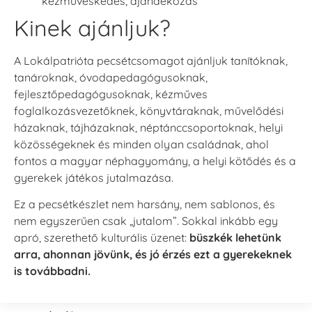
kézműveskedés, ajándékozás
Kinek ajánljuk?
A Lokálpatrióta pecsétcsomagot ajánljuk tanítóknak,
tanároknak, óvodapedagógusoknak,
fejlesztőpedagógusoknak, kézműves
foglalkozásvezetőknek, könyvtáraknak, művelődési
házaknak, tájházaknak, néptánccsoportoknak, helyi
közösségeknek és minden olyan családnak, ahol
fontos a magyar néphagyomány, a helyi kötődés és a
gyerekek játékos jutalmazása.
Ez a pecsétkészlet nem harsány, nem sablonos, és
nem egyszerűen csak „jutalom”. Sokkal inkább egy
apró, szerethető kulturális üzenet:
büszkék lehetünk
arra, ahonnan jövünk, és jó érzés ezt a gyerekeknek
is továbbadni.