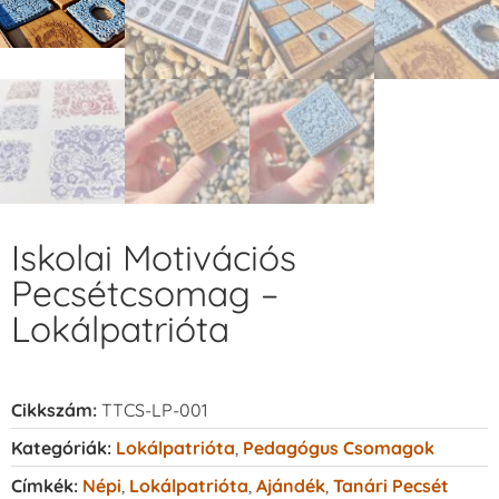
Iskolai Motivációs
Pecsétcsomag –
Lokálpatrióta
Cikkszám:
TTCS-LP-001
Kategóriák:
Lokálpatrióta
,
Pedagógus Csomagok
Címkék:
Népi
,
Lokálpatrióta
,
Ajándék
,
Tanári Pecsét