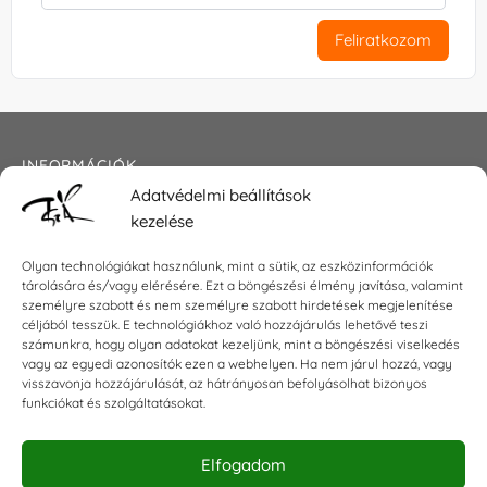
Feliratkozom
INFORMÁCIÓK
Adatvédelmi beállítások
Általános szerződési feltételek
kezelése
Adatkezelési tájékoztató
Impresszum
Olyan technológiákat használunk, mint a sütik, az eszközinformációk
tárolására és/vagy elérésére. Ezt a böngészési élmény javítása, valamint
személyre szabott és nem személyre szabott hirdetések megjelenítése
céljából tesszük. E technológiákhoz való hozzájárulás lehetővé teszi
KAPCSOLAT
számunkra, hogy olyan adatokat kezeljünk, mint a böngészési viselkedés
vagy az egyedi azonosítók ezen a webhelyen. Ha nem járul hozzá, vagy
visszavonja hozzájárulását, az hátrányosan befolyásolhat bizonyos
E-mail:
shop@torokszilvi.com
funkciókat és szolgáltatásokat.
Telefon: +36 30 6767872
Elfogadom
KÖZÖSSÉGI