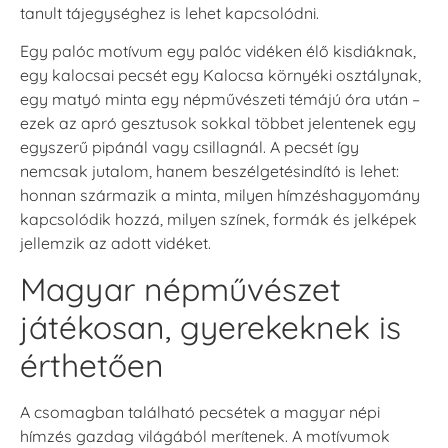
tanult tájegységhez is lehet kapcsolódni.
Egy palóc motívum egy palóc vidéken élő kisdiáknak,
egy kalocsai pecsét egy Kalocsa környéki osztálynak,
egy matyó minta egy népművészeti témájú óra után –
ezek az apró gesztusok sokkal többet jelentenek egy
egyszerű pipánál vagy csillagnál. A pecsét így
nemcsak jutalom, hanem beszélgetésindító is lehet:
honnan származik a minta, milyen hímzéshagyomány
kapcsolódik hozzá, milyen színek, formák és jelképek
jellemzik az adott vidéket.
Magyar népművészet
játékosan, gyerekeknek is
érthetően
A csomagban található pecsétek a magyar népi
hímzés gazdag világából merítenek. A motívumok