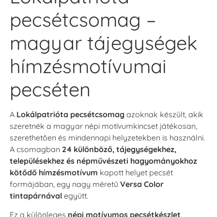
pecsétcsomag –
magyar tájegységek
hímzésmotívumai
pecséten
A
Lokálpatrióta pecsétcsomag
azoknak készült, akik
szeretnék a magyar népi motívumkincset játékosan,
szerethetően és mindennapi helyzetekben is használni.
A csomagban
24 különböző, tájegységekhez,
településekhez és népművészeti hagyományokhoz
kötődő hímzésmotívum
kapott helyet pecsét
formájában, egy nagy méretű
Versa Color
tintapárnával
együtt.
Ez a különleges
népi motívumos pecsétkészlet