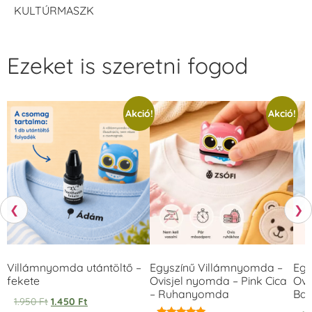
KULTÚRMASZK
Ezeket is szeretni fogod
Akció!
Akció!
❮
❯
Villámnyomda utántöltő –
Egyszínű Villámnyomda –
Egy
fekete
Ovisjel nyomda – Pink Cica
Ovi
– Ruhanyomda
Bag
1.950
Ft
1.450
Ft