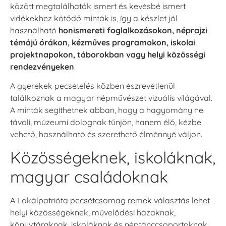
között megtalálhatók ismert és kevésbé ismert
vidékekhez kötődő minták is, így a készlet jól
használható
honismereti foglalkozásokon, néprajzi
témájú órákon, kézműves programokon, iskolai
projektnapokon, táborokban vagy helyi közösségi
rendezvényeken
.
A gyerekek pecsételés közben észrevétlenül
találkoznak a magyar népművészet vizuális világával.
A minták segíthetnek abban, hogy a hagyomány ne
távoli, múzeumi dolognak tűnjön, hanem élő, kézbe
vehető, használható és szerethető élménnyé váljon.
Közösségeknek, iskoláknak,
magyar családoknak
A Lokálpatrióta pecsétcsomag remek választás lehet
helyi közösségeknek, művelődési házaknak,
könyvtáraknak, iskoláknak és néptánccsoportoknak