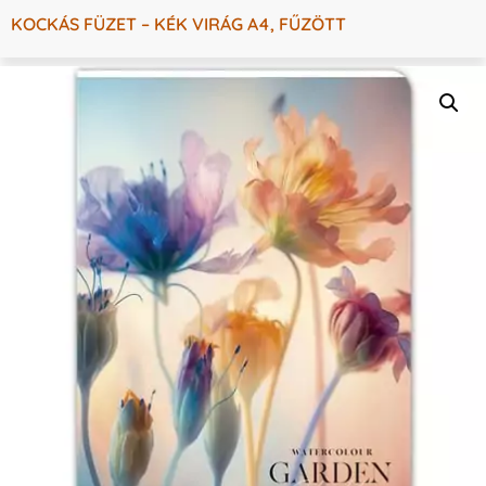
KOCKÁS FÜZET – KÉK VIRÁG A4, FŰZÖTT