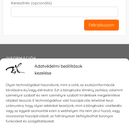
Keresztnév (opcionális)
Feliratkozom
INFORMÁCIÓK
Adatvédelmi beállítások
Általános szerződési feltételek
kezelése
Adatkezelési tájékoztató
Impresszum
Olyan technológiákat használunk, mint a sütik, az eszközinformációk
tárolására és/vagy elérésére. Ezt a böngészési élmény javítása, valamint
személyre szabott és nem személyre szabott hirdetések megjelenítése
céljából tesszük. E technológiákhoz való hozzájárulás lehetővé teszi
KAPCSOLAT
számunkra, hogy olyan adatokat kezeljünk, mint a böngészési viselkedés
vagy az egyedi azonosítók ezen a webhelyen. Ha nem járul hozzá, vagy
visszavonja hozzájárulását, az hátrányosan befolyásolhat bizonyos
E-mail:
shop@torokszilvi.com
funkciókat és szolgáltatásokat.
Telefon: +36 30 6767872