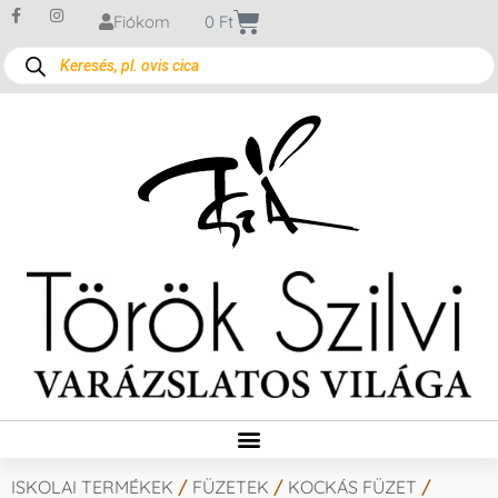
Fiókom
0
Ft
ISKOLAI TERMÉKEK
/
FÜZETEK
/
KOCKÁS FÜZET
/