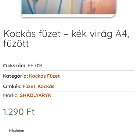
Kockás füzet – kék virág A4,
fűzött
Cikkszám:
FF-014
Kategória:
Kockás Füzet
Címkék:
Füzet
,
Kockás
Márka:
SHKOLYARYK
1.290
Ft
Készleten