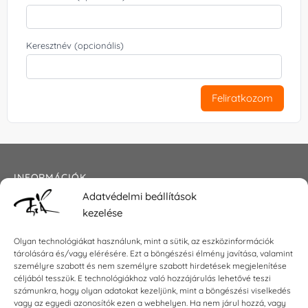
Keresztnév (opcionális)
Feliratkozom
INFORMÁCIÓK
Adatvédelmi beállítások
Általános szerződési feltételek
kezelése
Adatkezelési tájékoztató
Impresszum
Olyan technológiákat használunk, mint a sütik, az eszközinformációk
tárolására és/vagy elérésére. Ezt a böngészési élmény javítása, valamint
személyre szabott és nem személyre szabott hirdetések megjelenítése
céljából tesszük. E technológiákhoz való hozzájárulás lehetővé teszi
KAPCSOLAT
számunkra, hogy olyan adatokat kezeljünk, mint a böngészési viselkedés
vagy az egyedi azonosítók ezen a webhelyen. Ha nem járul hozzá, vagy