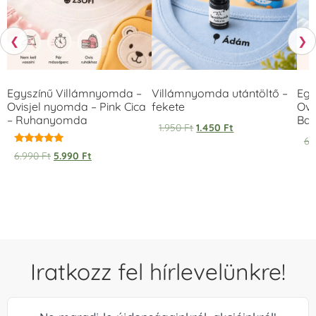
❮
❯
Egyszínű Villámnyomda –
Villámnyomda utántöltő –
Egy
Ovisjel nyomda – Pink Cica
fekete
Ovi
– Ruhanyomda
Bag
1.950
Ft
1.450
Ft
6.
Értékelés:
6.990
Ft
5.990
Ft
5.00
/ 5
Iratkozz fel hírlevelünkre!