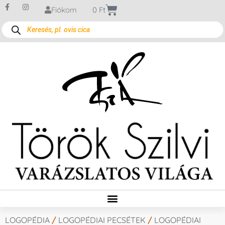
Fiókom
0
Ft
LOGOPÉDIA
/
LOGOPÉDIAI PECSÉTEK
/
LOGOPÉDIAI