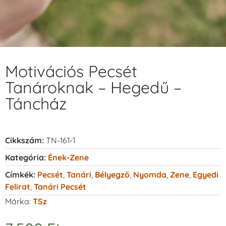
Motivációs Pecsét
Tanároknak – Hegedű –
Táncház
Cikkszám:
TN-161-1
Kategória:
Ének-Zene
Címkék:
Pecsét
,
Tanári
,
Bélyegző
,
Nyomda
,
Zene
,
Egyedi
Felirat
,
Tanári Pecsét
Márka:
TSz