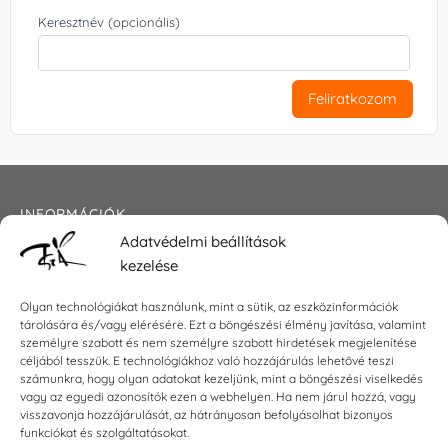
Keresztnév (opcionális)
Feliratkozom
INFORMÁCIÓK
Adatvédelmi beállítások
Általános szerződési feltételek
kezelése
Adatkezelési tájékoztató
Impresszum
Olyan technológiákat használunk, mint a sütik, az eszközinformációk
tárolására és/vagy elérésére. Ezt a böngészési élmény javítása, valamint
személyre szabott és nem személyre szabott hirdetések megjelenítése
céljából tesszük. E technológiákhoz való hozzájárulás lehetővé teszi
KAPCSOLAT
számunkra, hogy olyan adatokat kezeljünk, mint a böngészési viselkedés
vagy az egyedi azonosítók ezen a webhelyen. Ha nem járul hozzá, vagy
visszavonja hozzájárulását, az hátrányosan befolyásolhat bizonyos
E-mail:
shop@torokszilvi.com
funkciókat és szolgáltatásokat.
Telefon: +36 30 6767872