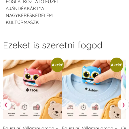
FOGLALKOZTATÓ FÜZET
AJÁNDÉKKÁRTYA
NAGYKERESKEDELEM
KULTÚRMASZK
Ezeket is szeretni fogod
Akció!
Akció!
❮
❯
Egyszínű Villámnyomda –
Egyszínű Villámnyomda –
Cip