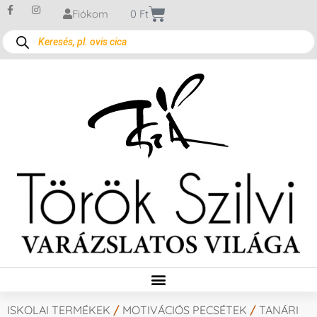
Fiókom
0
Ft
ISKOLAI TERMÉKEK
/
MOTIVÁCIÓS PECSÉTEK
/
TANÁRI