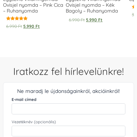
Ovisjel nyomda – Pink Cica
Ovisjel nyomda – Kék
– Ruhanyomda
Bagoly – Ruhanyomda
Ér
3.
5.
6.990
Ft
5.990
Ft
/ 
Értékelés:
6.990
Ft
5.990
Ft
5.00
/ 5
Iratkozz fel hírlevelünkre!
Ne maradj le újdonságainkról, akcióinkról!
E-mail címed
Vezetéknév (opcionális)