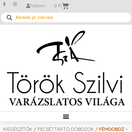
Fiókom
0
Ft
KIEGÉSZÍTŐK
/
PECSÉTTARTÓ DOBOZOK
/ FÉMDOBOZ –