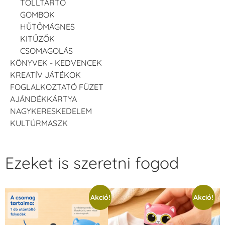
TOLLTARTÓ
GOMBOK
HŰTŐMÁGNES
KITŰZŐK
CSOMAGOLÁS
KÖNYVEK - KEDVENCEK
KREATÍV JÁTÉKOK
FOGLALKOZTATÓ FÜZET
AJÁNDÉKKÁRTYA
NAGYKERESKEDELEM
KULTÚRMASZK
Ezeket is szeretni fogod
Akció!
Akció!