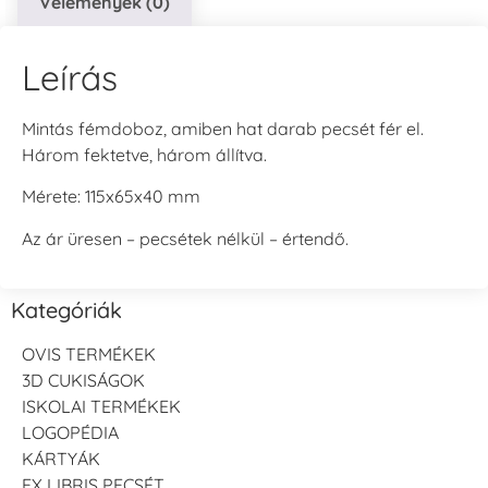
Vélemények (0)
Leírás
Mintás fémdoboz, amiben hat darab pecsét fér el.
Három fektetve, három állítva.
Mérete: 115x65x40 mm
Az ár üresen – pecsétek nélkül – értendő.
Kategóriák
OVIS TERMÉKEK
3D CUKISÁGOK
ISKOLAI TERMÉKEK
LOGOPÉDIA
KÁRTYÁK
EX LIBRIS PECSÉT