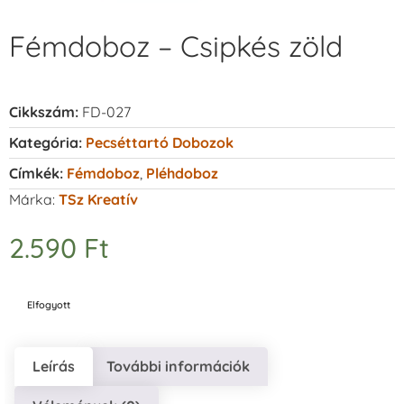
Fémdoboz – Csipkés zöld
Cikkszám:
FD-027
Kategória:
Pecséttartó Dobozok
Címkék:
Fémdoboz
,
Pléhdoboz
Márka:
TSz Kreatív
2.590
Ft
Elfogyott
Leírás
További információk