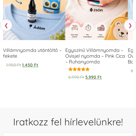
❮
❯
Villámnyomda utántöltő –
Egyszínű Villámnyomda –
Egy
fekete
Ovisjel nyomda – Pink Cica
Ovi
– Ruhanyomda
Bag
1.950
Ft
1.450
Ft
6.
Értékelés:
6.990
Ft
5.990
Ft
5.00
/ 5
Iratkozz fel hírlevelünkre!