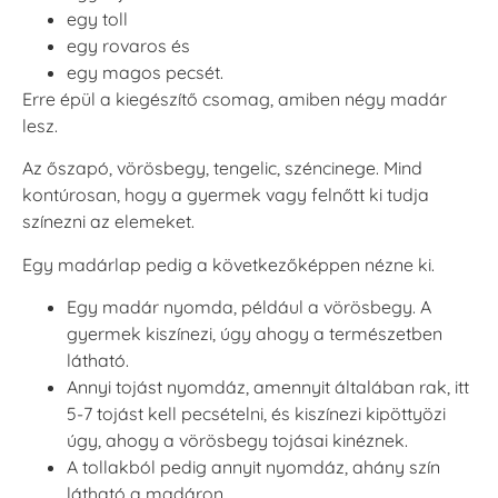
egy toll
egy rovaros és
egy magos pecsét.
Erre épül a kiegészítő csomag, amiben négy madár
lesz.
Az őszapó, vörösbegy, tengelic, széncinege. Mind
kontúrosan, hogy a gyermek vagy felnőtt ki tudja
színezni az elemeket.
Egy madárlap pedig a következőképpen nézne ki.
Egy madár nyomda, például a vörösbegy. A
gyermek kiszínezi, úgy ahogy a természetben
látható.
Annyi tojást nyomdáz, amennyit általában rak, itt
5-7 tojást kell pecsételni, és kiszínezi kipöttyözi
úgy, ahogy a vörösbegy tojásai kinéznek.
A tollakból pedig annyit nyomdáz, ahány szín
látható a madáron.