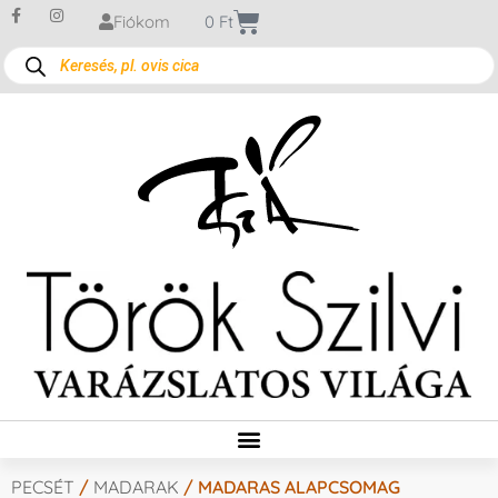
Fiókom
0
Ft
PECSÉT
/
MADARAK
/ MADARAS ALAPCSOMAG