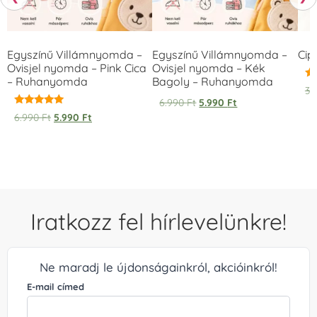
Egyszínű Villámnyomda –
Egyszínű Villámnyomda –
Cip
Ovisjel nyomda – Pink Cica
Ovisjel nyomda – Kék
– Ruhanyomda
Bagoly – Ruhanyomda
Ér
3.
5.
6.990
Ft
5.990
Ft
/ 
Értékelés:
6.990
Ft
5.990
Ft
5.00
/ 5
Iratkozz fel hírlevelünkre!
Ne maradj le újdonságainkról, akcióinkról!
E-mail címed