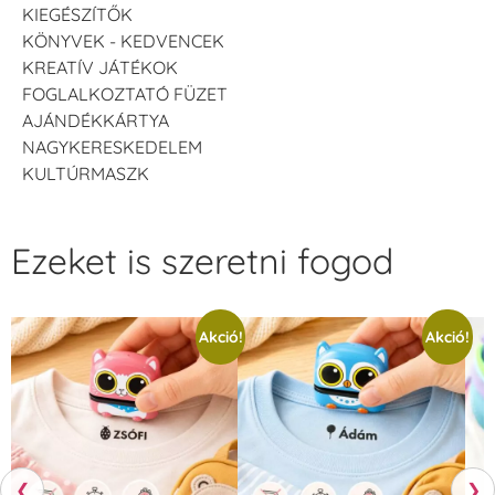
KIEGÉSZÍTŐK
KÖNYVEK - KEDVENCEK
KREATÍV JÁTÉKOK
FOGLALKOZTATÓ FÜZET
AJÁNDÉKKÁRTYA
NAGYKERESKEDELEM
KULTÚRMASZK
Ezeket is szeretni fogod
Akció!
Akció!
❮
❯