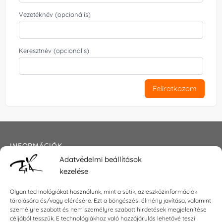
Vezetéknév (opcionális)
Keresztnév (opcionális)
Feliratkozom
INFORMÁCIÓK
Adatvédelmi beállítások
Általános szerződési feltételek
kezelése
Adatkezelési tájékoztató
Impresszum
Olyan technológiákat használunk, mint a sütik, az eszközinformációk
tárolására és/vagy elérésére. Ezt a böngészési élmény javítása, valamint
személyre szabott és nem személyre szabott hirdetések megjelenítése
céljából tesszük. E technológiákhoz való hozzájárulás lehetővé teszi