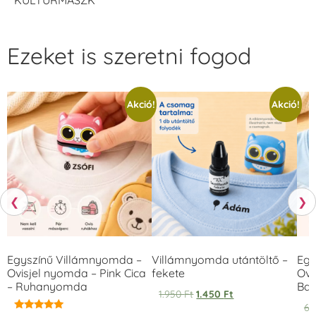
Ezeket is szeretni fogod
Akció!
Akció!
❮
❯
Egyszínű Villámnyomda –
Villámnyomda utántöltő –
Egy
Ovisjel nyomda – Pink Cica
fekete
Ovi
– Ruhanyomda
Bag
1.950
Ft
1.450
Ft
6.