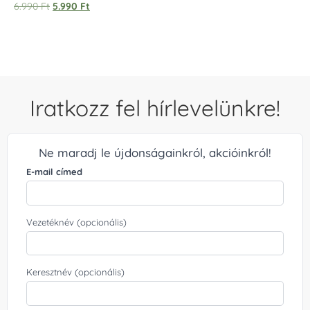
Értékelés:
6.990
Ft
5.990
Ft
5.00
/ 5
Iratkozz fel hírlevelünkre!
Ne maradj le újdonságainkról, akcióinkról!
E-mail címed
Vezetéknév (opcionális)
Keresztnév (opcionális)