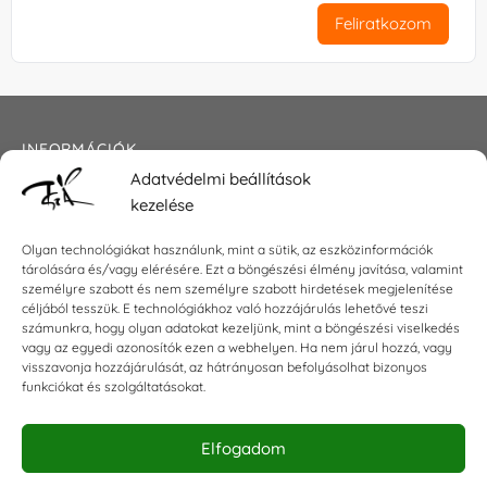
Feliratkozom
INFORMÁCIÓK
Adatvédelmi beállítások
Általános szerződési feltételek
kezelése
Adatkezelési tájékoztató
Impresszum
Olyan technológiákat használunk, mint a sütik, az eszközinformációk
tárolására és/vagy elérésére. Ezt a böngészési élmény javítása, valamint
személyre szabott és nem személyre szabott hirdetések megjelenítése
céljából tesszük. E technológiákhoz való hozzájárulás lehetővé teszi
KAPCSOLAT
számunkra, hogy olyan adatokat kezeljünk, mint a böngészési viselkedés
vagy az egyedi azonosítók ezen a webhelyen. Ha nem járul hozzá, vagy
visszavonja hozzájárulását, az hátrányosan befolyásolhat bizonyos
E-mail:
shop@torokszilvi.com
funkciókat és szolgáltatásokat.
Telefon: +36 30 6767872
Elfogadom
KÖZÖSSÉGI