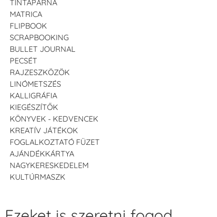
TINTAPÁRNA
MATRICA
FLIPBOOK
SCRAPBOOKING
BULLET JOURNAL
PECSÉT
RAJZESZKÖZÖK
LINÓMETSZÉS
KALLIGRÁFIA
KIEGÉSZÍTŐK
KÖNYVEK - KEDVENCEK
KREATÍV JÁTÉKOK
FOGLALKOZTATÓ FÜZET
AJÁNDÉKKÁRTYA
NAGYKERESKEDELEM
KULTÚRMASZK
Ezeket is szeretni fogod