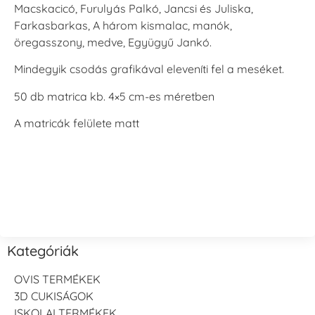
Macskacicó, Furulyás Palkó, Jancsi és Juliska,
Farkasbarkas, A három kismalac, manók,
öregasszony, medve, Együgyű Jankó.
Mindegyik csodás grafikával eleveníti fel a meséket.
50 db matrica kb. 4×5 cm-es méretben
A matricák felülete matt
Kategóriák
OVIS TERMÉKEK
3D CUKISÁGOK
ISKOLAI TERMÉKEK