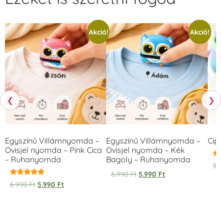
Akció!
Akció!
❮
❯
Egyszínű Villámnyomda –
Egyszínű Villámnyomda –
Cip
Ovisjel nyomda – Pink Cica
Ovisjel nyomda – Kék
– Ruhanyomda
Bagoly – Ruhanyomda
Ér
3.
5.
6.990
Ft
5.990
Ft
/ 
Értékelés:
6.990
Ft
5.990
Ft
5.00
/ 5