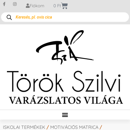
Fiókom
0
Ft
ISKOLAI TERMÉKEK
/
MOTIVÁCIÓS MATRICA
/