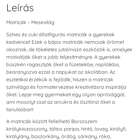
Leírás
Matricák – Mesevilág
Színes és cuki állatfigurás matricák a gyerekek
kedvencei! Ezek a bájos matricák nemcsak örömet
okoznak, de tökéletes jutalmazó eszközök is, amelyek
motiválják őket a jobb teljesítményre. A gyerekek
büszkén ragasztják őket a füzeteikbe, naplóikba,
bearanyozva ezzel a napjukat az iskolában. Az
esztétikai érzékük is fejlődik, hiszen a matricák
színvilága és formatervezése kreativitásra inspirálja
őket. Lepje meg gyermekeit egy olyan aprósággal,
ami mosolyt csal az arcukra és ösztönzi őket a
tanulásban!
A matricák között fellelhető Borsószem
királykisassszony, táltos paripa, hintó, lovag, királyfi,
királylány, boszorkány, ördög, sárkány, róka,