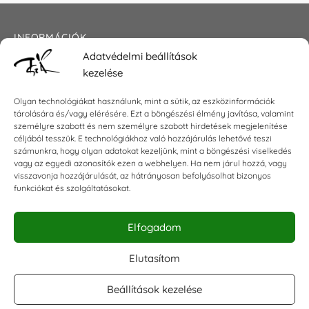
INFORMÁCIÓK
Adatvédelmi beállítások
Általános szerződési feltételek
kezelése
Adatkezelési tájékoztató
Impresszum
Olyan technológiákat használunk, mint a sütik, az eszközinformációk
tárolására és/vagy elérésére. Ezt a böngészési élmény javítása, valamint
személyre szabott és nem személyre szabott hirdetések megjelenítése
céljából tesszük. E technológiákhoz való hozzájárulás lehetővé teszi
KAPCSOLAT
számunkra, hogy olyan adatokat kezeljünk, mint a böngészési viselkedés
vagy az egyedi azonosítók ezen a webhelyen. Ha nem járul hozzá, vagy
visszavonja hozzájárulását, az hátrányosan befolyásolhat bizonyos
E-mail:
shop@torokszilvi.com
funkciókat és szolgáltatásokat.
Telefon: +36 30 6767872
Elfogadom
KÖZÖSSÉGI
Elutasítom
Beállítások kezelése
Facebook csoport