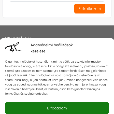
Feliratkozom
INFORMÁCIÓK
Adatvédelmi beállítások
Általános szerződési feltételek
kezelése
Adatkezelési tájékoztató
Impresszum
Olyan technológiákat használunk, mint a sütik, az eszközinformációk
tárolására és/vagy elérésére. Ezt a böngészési élmény javítása, valamint
személyre szabott és nem személyre szabott hirdetések megjelenítése
céljából tesszük. E technológiákhoz való hozzájárulás lehetővé teszi
KAPCSOLAT
számunkra, hogy olyan adatokat kezeljünk, mint a böngészési viselkedés
vagy az egyedi azonosítók ezen a webhelyen. Ha nem járul hozzá, vagy
visszavonja hozzájárulását, az hátrányosan befolyásolhat bizonyos
E-mail:
shop@torokszilvi.com
funkciókat és szolgáltatásokat.
Telefon: +36 30 6767872
Elfogadom
KÖZÖSSÉGI