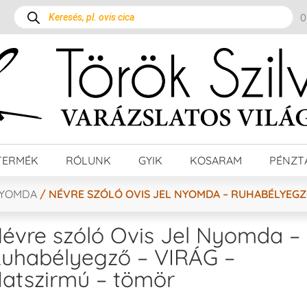
TERMÉK
RÓLUNK
GYIK
KOSARAM
PÉNZT
NYOMDA
/ NÉVRE SZÓLÓ OVIS JEL NYOMDA – RUHABÉLYEGZ
évre szóló Ovis Jel Nyomda –
uhabélyegző – VIRÁG –
atszirmú – tömör