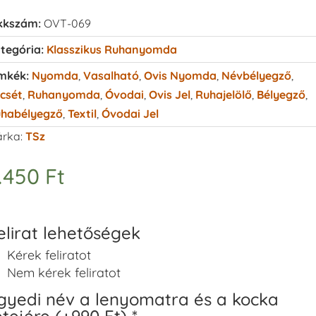
kkszám:
OVT-069
tegória:
Klasszikus Ruhanyomda
mkék:
Nyomda
,
Vasalható
,
Ovis Nyomda
,
Névbélyegző
,
csét
,
Ruhanyomda
,
Óvodai
,
Ovis Jel
,
Ruhajelölő
,
Bélyegző
,
habélyegző
,
Textil
,
Óvodai Jel
rka:
TSz
.450
Ft
elirat lehetőségek
Kérek feliratot
Nem kérek feliratot
gyedi név a lenyomatra és a kocka
etejére (+990 Ft)
*