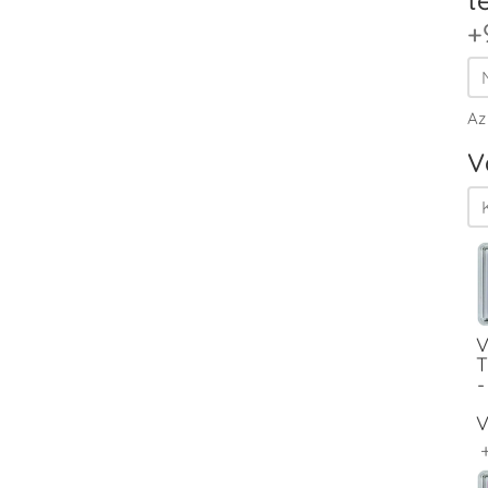
+
Az
V
V
T
-
V