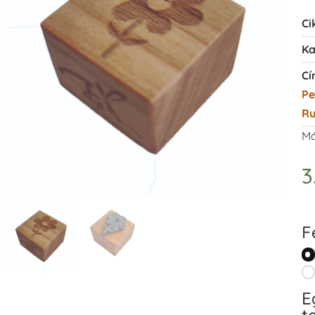
Ci
Ka
Cí
Pe
Ru
Má
3
F
E
t