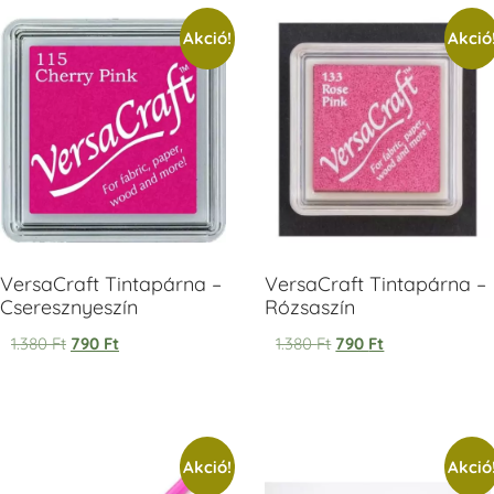
Akció!
Akció
V
T
H
V
VersaCraft Tintapárna –
VersaCraft Tintapárna –
Cseresznyeszín
Rózsaszín
1.380
Ft
790
Ft
1.380
Ft
790
Ft
Akció!
Akció