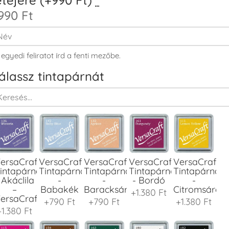
990 Ft
 egyedi feliratot írd a fenti mezőbe.
álassz tintapárnát
ersaCraft
VersaCraft
VersaCraft
VersaCraft
VersaCraft
intapárna
Tintapárna
Tintapárna
Tintapárna
Tintapárna
 Akáclila
-
-
- Bordó
-
–
Babakék
Baracksárga
Citromsárga
+1.380 Ft
ersaCraft
+790 Ft
+790 Ft
+1.380 Ft
+1.380 Ft