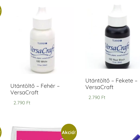
!
ersaCraft
VersaCraft
intapárna
Tintapárna
-
- Vízkék
idegszürke
+790 Ft
-
ersaCraft
+1.380 Ft
Utántöltő – Fekete –
Utántöltő – Fehér –
VersaCraft
VersaCraft
2.790
Ft
2.790
Ft
!
Akció!