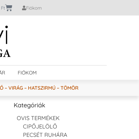
0
Ft
Fiókom
ÁR
FIÓKOM
Ő – VIRÁG – HATSZIRMÚ – TÖMÖR
Kategóriák
OVIS TERMÉKEK
CIPŐJELÖLŐ
PECSÉT RUHÁRA