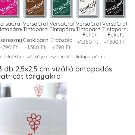
ersaCraft
VersaCraft
VersaCraft
VersaCraft
VersaCraft
intapárna
Tintapárna
Tintapárna
Tintapárna
Tintapárna
-
-
-
- Fehér
- Fekete
seresznyeszín
Csokibarna
Erdőzöld
+1.380 Ft
+1.380 Ft
+790 Ft
+1.380 Ft
+790 Ft
tiljelöléshez szükséged lesz speciális tintapárnára is.
3 db 2,5×2,5 cm vízálló öntapadós
atricát tárgyakra
ersaCraft
VersaCraft
VersaCraft
VersaCraft
VersaCraft
intapárna
Tintapárna
Tintapárna
Tintapárna
Tintapárna
-
-
-
-
-
enyőzöld
Gránátalma
Homokbarna
Kiwizöld
Narancssárg
+1.380 Ft
+790 Ft
+1.380 Ft
+1.380 Ft
+1.380 Ft