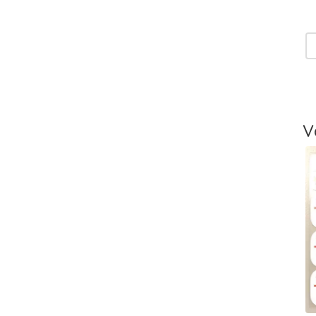
T
V
T
-
L
V
T
V
T
m