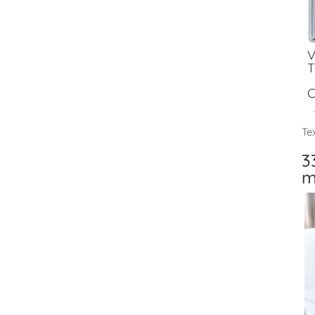
V
T
C
Tex
3
m
V
T
F