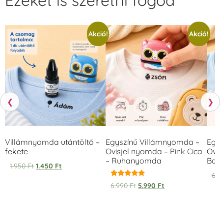
Akció!
Akció!
❮
❯
Villámnyomda utántöltő –
Egyszínű Villámnyomda –
Egy
fekete
Ovisjel nyomda – Pink Cica
Ovi
– Ruhanyomda
Bag
1.950
Ft
1.450
Ft
6.
Értékelés:
6.990
Ft
5.990
Ft
5.00
/ 5