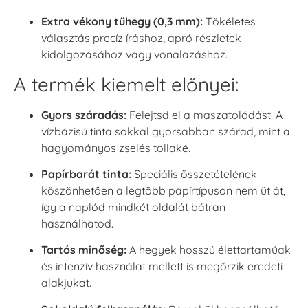
Extra vékony tűhegy (0,3 mm):
Tökéletes
választás precíz íráshoz, apró részletek
kidolgozásához vagy vonalazáshoz.
A termék kiemelt előnyei:
Gyors száradás:
Felejtsd el a maszatolódást! A
vízbázisú tinta sokkal gyorsabban szárad, mint a
hagyományos zselés tollaké.
Papírbarát tinta:
Speciális összetételének
köszönhetően a legtöbb papírtípuson nem üt át,
így a naplód mindkét oldalát bátran
használhatod.
Tartós minőség:
A hegyek hosszú élettartamúak
és intenzív használat mellett is megőrzik eredeti
alakjukat.