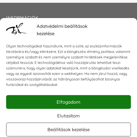
INFORMÁCIÓK
Adatvédelmi beállítások
Általános szerződési feltételek
kezelése
Adatkezelési tájékoztató
Impresszum
Olyan technológiákat használunk, mint a sütik, az eszközinformációk
tárolására és/vagy elérésére. Ezt a böngészési élmény javítása, valamint
személyre szabott és nem személyre szabott hirdetések megjelenítése
céljából tesszük. E technológiákhoz való hozzájárulás lehetővé teszi
KAPCSOLAT
számunkra, hogy olyan adatokat kezeljünk, mint a böngészési viselkedés
vagy az egyedi azonosítók ezen a webhelyen. Ha nem járul hozzá, vagy
visszavonja hozzájárulását, az hátrányosan befolyásolhat bizonyos
E-mail:
shop@torokszilvi.com
funkciókat és szolgáltatásokat.
Telefon: +36 30 6767872
Elfogadom
KÖZÖSSÉGI
Elutasítom
Beállítások kezelése
Facebook csoport