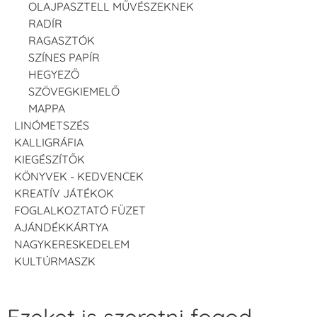
OLAJPASZTELL MŰVÉSZEKNEK
RADÍR
RAGASZTÓK
SZÍNES PAPÍR
HEGYEZŐ
SZÖVEGKIEMELŐ
MAPPA
LINÓMETSZÉS
KALLIGRÁFIA
KIEGÉSZÍTŐK
KÖNYVEK - KEDVENCEK
KREATÍV JÁTÉKOK
FOGLALKOZTATÓ FÜZET
AJÁNDÉKKÁRTYA
NAGYKERESKEDELEM
KULTÚRMASZK
Ezeket is szeretni fogod