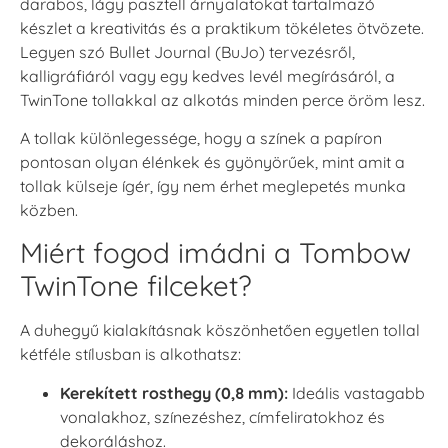
darabos, lágy pasztell árnyalatokat tartalmazó
készlet a kreativitás és a praktikum tökéletes ötvözete.
Legyen szó Bullet Journal (BuJo) tervezésről,
kalligráfiáról vagy egy kedves levél megírásáról, a
TwinTone tollakkal az alkotás minden perce öröm lesz.
A tollak különlegessége, hogy a színek a papíron
pontosan olyan élénkek és gyönyörűek, mint amit a
tollak külseje ígér, így nem érhet meglepetés munka
közben.
Miért fogod imádni a Tombow
TwinTone filceket?
A duhegyű kialakításnak köszönhetően egyetlen tollal
kétféle stílusban is alkothatsz:
Kerekített rosthegy (0,8 mm):
Ideális vastagabb
vonalakhoz, színezéshez, címfeliratokhoz és
dekoráláshoz.