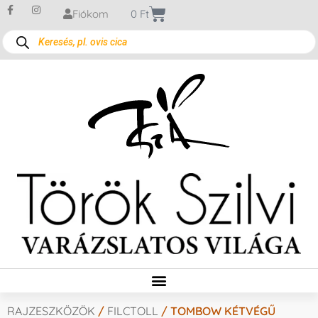
Fiókom
0
Ft
RAJZESZKÖZÖK
/
FILCTOLL
/ TOMBOW KÉTVÉGŰ