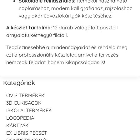
Sokoldalú felhasználás:
Remekül használható
naplóíráshoz, modern kalligráfiához, rajzoláshoz
vagy akár üdvözlőkártyák készítéséhez.
A készlet tartalma:
12 darab válogatott pasztell
árnyalatú kéthegyű filctoll.
Tedd színesebbé a mindennapjaidat és rendeld meg
ezt a professzionális készletet, amivel a tervezés
nemcsak feladat, hanem kikapcsolódás is!
Kategóriák
OVIS TERMÉKEK
3D CUKISÁGOK
ISKOLAI TERMÉKEK
LOGOPÉDIA
KÁRTYÁK
EX LIBRIS PECSÉT