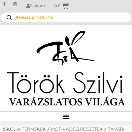
Fiókom
0
Ft
ISKOLAI TERMÉKEK
/
MOTIVÁCIÓS PECSÉTEK
/
TANÁRI