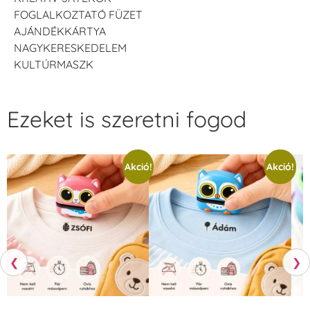
FOGLALKOZTATÓ FÜZET
AJÁNDÉKKÁRTYA
NAGYKERESKEDELEM
KULTÚRMASZK
Ezeket is szeretni fogod
Akció!
Akció!
❮
❯