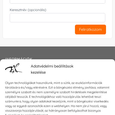
Keresztnév (opcionális)
Feliratkozom
INFORMÁCIÓK
Adatvédelmi beállítások
Általános szerződési feltételek
kezelése
Adatkezelési tájékoztató
Impresszum
Olyan technológiákat használunk, mint a sütik, az eszközinformációk
tárolására és/vagy elérésére. Ezt a böngészési élmény javítása, valamint
személyre szabott és nem személyre szabott hirdetések megjelenítése
céljából tesszük. E technológiákhoz való hozzájárulás lehetővé teszi
KAPCSOLAT
számunkra, hogy olyan adatokat kezeljünk, mint a böngészési viselkedés
vagy az egyedi azonosítók ezen a webhelyen. Ha nem járul hozzá, vagy
visszavonja hozzájárulását, az hátrányosan befolyásolhat bizonyos
E-mail:
shop@torokszilvi.com