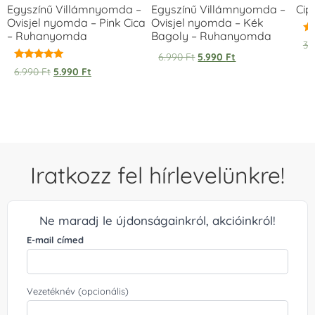
Egyszínű Villámnyomda –
Egyszínű Villámnyomda –
Cip
Ovisjel nyomda – Pink Cica
Ovisjel nyomda – Kék
– Ruhanyomda
Bagoly – Ruhanyomda
Ér
3.
5.
6.990
Ft
5.990
Ft
/ 
Értékelés:
6.990
Ft
5.990
Ft
5.00
/ 5
Iratkozz fel hírlevelünkre!
Ne maradj le újdonságainkról, akcióinkról!
E-mail címed
Vezetéknév (opcionális)