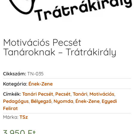
Motivációs Pecsét
Tanároknak – Trátrákirály
Cikkszám:
TN-035
Kategória:
Ének-Zene
Címkék:
Tanári Pecsét
,
Pecsét
,
Tanári
,
Motivációs
,
Pedagógus
,
Bélyegző
,
Nyomda
,
Ének-Zene
,
Egyedi
Felirat
Márka:
TSz
3.950
Ft