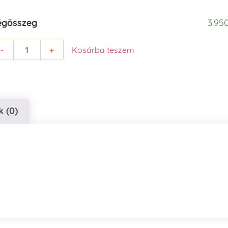
égösszeg
3.950
-
+
Kosárba teszem
 (0)