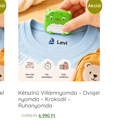
ió!
Akció!
el
Kétszínű Villámnyomda – Ovisjel
nyomda – Krokodil –
Ruhanyomda
7.990
Ft
6.990
Ft