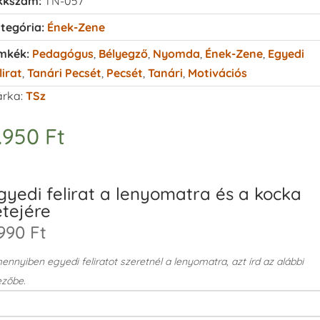
kkszám:
TN-057
tegória:
Ének-Zene
mkék:
Pedagógus
,
Bélyegző
,
Nyomda
,
Ének-Zene
,
Egyedi
lirat
,
Tanári Pecsét
,
Pecsét
,
Tanári
,
Motivációs
rka:
TSz
.950
Ft
gyedi felirat a lenyomatra és a kocka
etejére
990 Ft
nnyiben egyedi feliratot szeretnél a lenyomatra, azt írd az alábbi
zőbe.