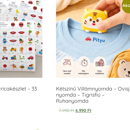
Akc
icakészlet – 33
Kétszínű Villámnyomda – Ovisj
nyomda – Tigrisfiú –
Ruhanyomda
7.990
Ft
6.990
Ft