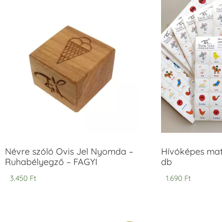
Névre szóló Ovis Jel Nyomda –
Hívóképes matr
Ruhabélyegző – FAGYI
db
3.450
Ft
1.690
Ft