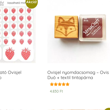
Akció!
tó Ovisjel
Ovisjel nyomdacsomag – Ovis
b
Duó + textil tintapárna
Értékelés:
4.830
Ft
5.00
/ 5