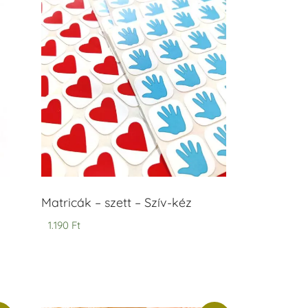
Matricák – szett – Szív-kéz
1.190
Ft