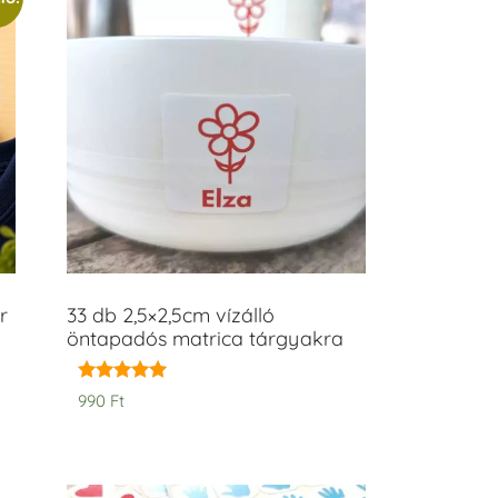
r
33 db 2,5×2,5cm vízálló
öntapadós matrica tárgyakra
Értékelés:
990
Ft
5.00
/ 5