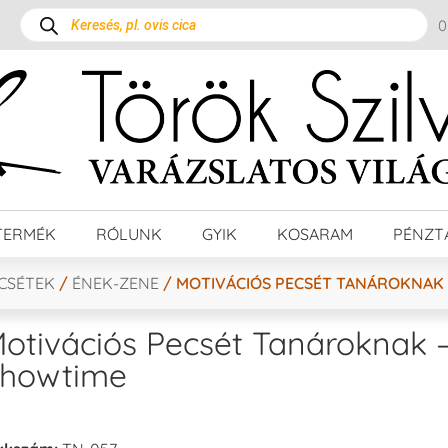
TERMÉK
RÓLUNK
GYIK
KOSARAM
PÉNZT
ECSÉTEK
/
ÉNEK-ZENE
/ MOTIVÁCIÓS PECSÉT TANÁROKNAK
otivációs Pecsét Tanároknak 
howtime