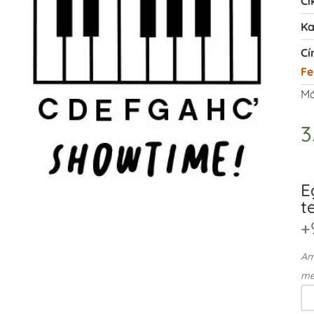
Ci
Ka
Cí
Fe
Má
3
E
t
+
Ame
me