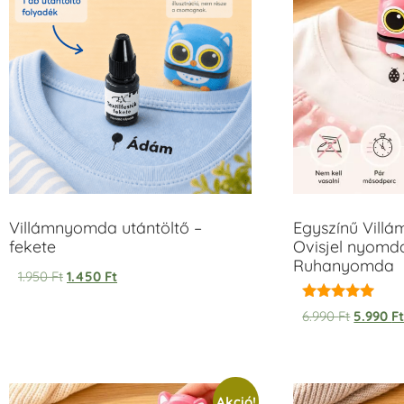
Villámnyomda utántöltő –
Egyszínű Vill
fekete
Ovisjel nyomda
Ruhanyomda
1.950
Ft
1.450
Ft
Értékelés:
6.990
Ft
5.990
F
5.00
/ 5
Akció!