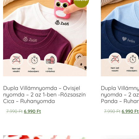
Dupla Villámnyomda – Ovisjel
Dupla Villámn
nyomda – 2 az 1-ben -Rózsaszín
nyomda – 2 az
Cica – Ruhanyomda
Panda – Ruh
7.990
Ft
6.990
Ft
7.990
Ft
6.990
Ft