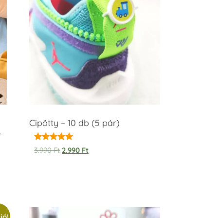
Cipötty – 10 db (5 pár)
–
Értékelés:
3.990
Ft
2.990
Ft
5.00
/ 5
ió!