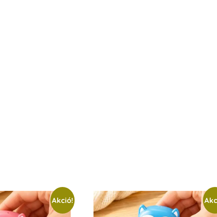
Akció!
Akc