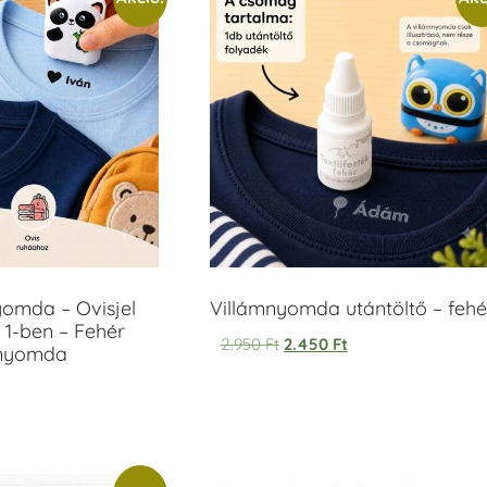
yomda – Ovisjel
Villámnyomda utántöltő – fehé
 1-ben – Fehér
2.950
Ft
2.450
Ft
anyomda