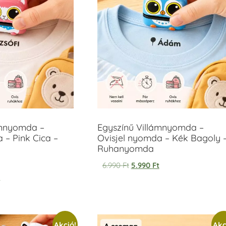
ámnyomda –
Egyszínű Villámnyomda –
 – Pink Cica –
Ovisjel nyomda – Kék Bagoly 
Ruhanyomda
6.990
Ft
5.990
Ft
t
Akció!
Akc