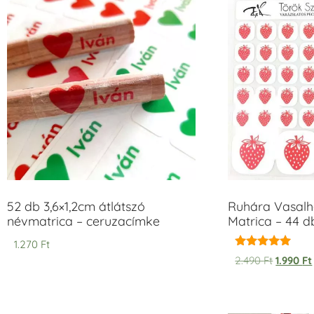
52 db 3,6×1,2cm átlátszó
Ruhára Vasalha
névmatrica – ceruzacímke
Matrica – 44 d
1.270
Ft
Értékelés:
2.490
Ft
1.990
Ft
5.00
/ 5