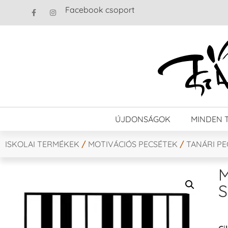
Facebook csoport
ÚJDONSÁGOK
MINDEN 
ISKOLAI TERMÉKEK
/
MOTIVÁCIÓS PECSÉTEK
/
TANÁRI P
M
S