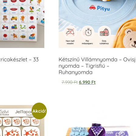
icakészlet – 33
Kétszínű Villámnyomda – Ovisj
nyomda – Tigrisfiú –
Ruhanyomda
7.990
Ft
6.990
Ft
Akció!