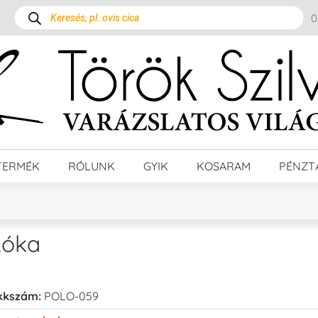
TERMÉK
RÓLUNK
GYIK
KOSARAM
PÉNZT
óka
kkszám:
POLO-059