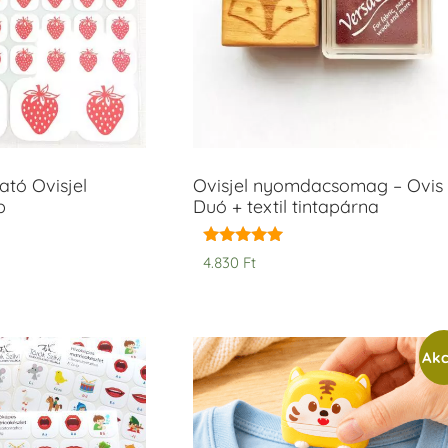
tó Ovisjel
Ovisjel nyomdacsomag – Ovis
b
Duó + textil tintapárna
Értékelés:
4.830
Ft
5.00
/ 5
Akc