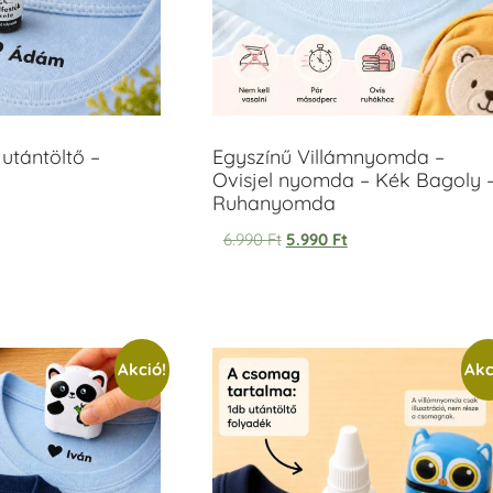
utántöltő –
Egyszínű Villámnyomda –
Ovisjel nyomda – Kék Bagoly 
Ruhanyomda
6.990
Ft
5.990
Ft
Akció!
Akc