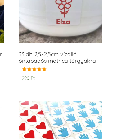
r
33 db 2,5×2,5cm vízálló
öntapadós matrica tárgyakra
Értékelés:
990
Ft
5.00
/ 5