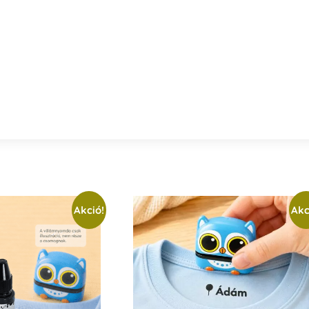
Akció!
Akc