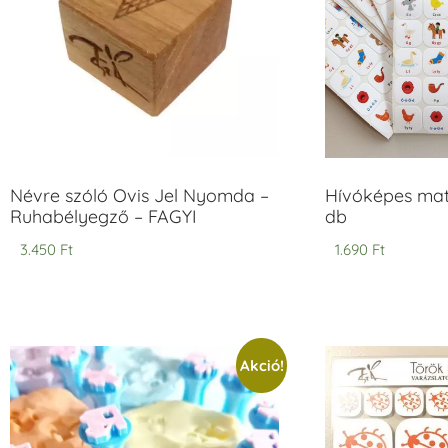
Névre szóló Ovis Jel Nyomda –
Hívóképes matr
Ruhabélyegző – FAGYI
db
3.450
Ft
1.690
Ft
Akció!