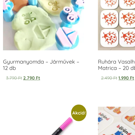
Gyurmanyomda – Járművek –
Ruhára Vasalha
12 db
Matrica – 20 d
3.790
Ft
2.790
Ft
2.490
Ft
1.990
Ft
Akció!