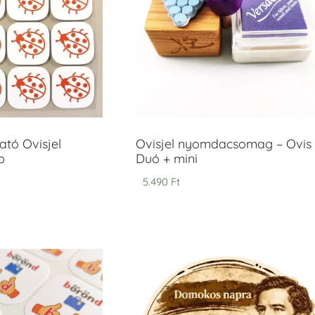
tó Ovisjel
Ovisjel nyomdacsomag – Ovis
b
Duó + mini
5.490
Ft