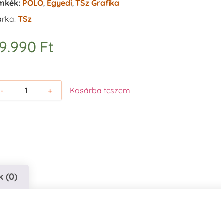
mkék:
PÓLÓ
,
Egyedi
,
TSz Grafika
rka:
TSz
9.990
Ft
-
+
Kosárba teszem
 (0)