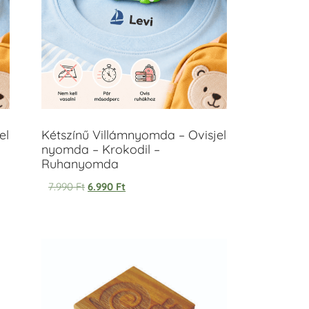
el
Kétszínű Villámnyomda – Ovisjel
nyomda – Krokodil –
Ruhanyomda
7.990
Ft
6.990
Ft