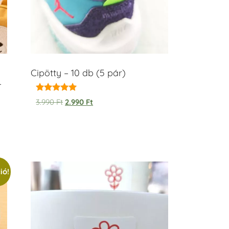
Cipötty – 10 db (5 pár)
–
Értékelés:
3.990
Ft
2.990
Ft
5.00
/ 5
ió!