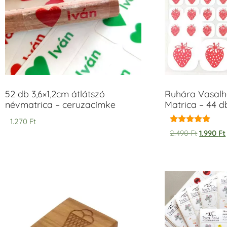
52 db 3,6×1,2cm átlátszó
Ruhára Vasalha
névmatrica – ceruzacímke
Matrica – 44 d
1.270
Ft
Értékelés:
2.490
Ft
1.990
Ft
5.00
/ 5