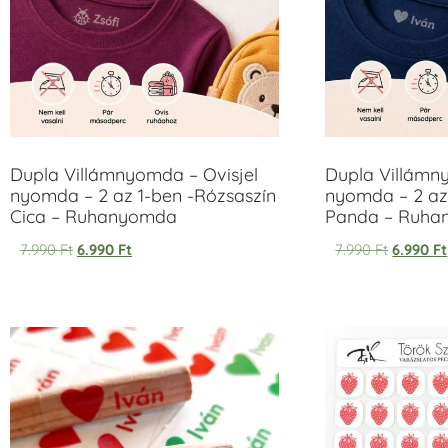
Dupla Villámnyomda – Ovisjel
Dupla Villámn
nyomda – 2 az 1-ben -Rózsaszín
nyomda – 2 az
Cica – Ruhanyomda
Panda – Ruh
7.990
Ft
6.990
Ft
7.990
Ft
6.990
Ft