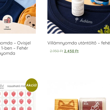
yomda – Ovisjel
Villámnyomda utántöltő – fehé
 1-ben – Fehér
2.950
Ft
2.450
Ft
anyomda
Akció!