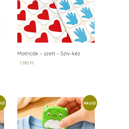
Matricák – szett – Szív-kéz
1.190
Ft
ió!
Akció!