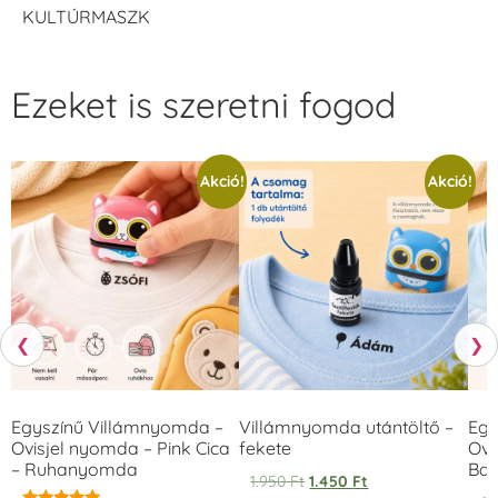
KULTÚRMASZK
Ezeket is szeretni fogod
Akció!
Akció!
❮
❯
Egyszínű Villámnyomda –
Villámnyomda utántöltő –
Egy
Ovisjel nyomda – Pink Cica
fekete
Ovi
– Ruhanyomda
Bag
1.950
Ft
1.450
Ft