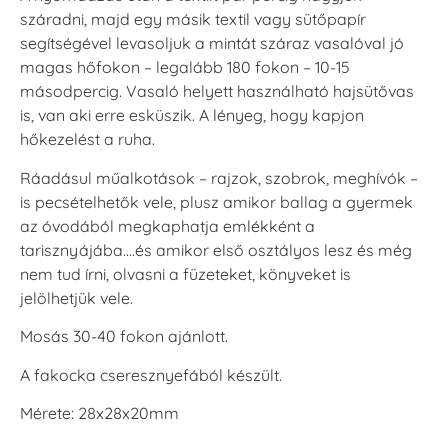
száradni, majd egy másik textil vagy sütőpapír
segítségével levasoljuk a mintát száraz vasalóval jó
magas hőfokon – legalább 180 fokon – 10-15
másodpercig. Vasaló helyett használható hajsütővas
is, van aki erre esküszik. A lényeg, hogy kapjon
hőkezelést a ruha.
Ráadásul műalkotások – rajzok, szobrok, meghívók –
is pecsételhetők vele, plusz amikor ballag a gyermek
az óvodából megkaphatja emlékként a
tarisznyájába….és amikor első osztályos lesz és még
nem tud írni, olvasni a füzeteket, könyveket is
jelölhetjük vele.
Mosás 30-40 fokon ajánlott.
A fakocka cseresznyefából készült.
Mérete: 28x28x20mm