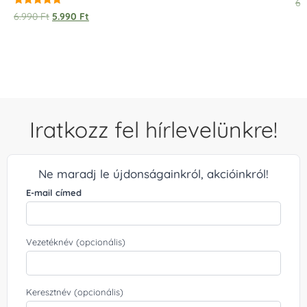
6.
Értékelés:
6.990
Ft
5.990
Ft
5.00
/ 5
Iratkozz fel hírlevelünkre!
Ne maradj le újdonságainkról, akcióinkról!
E-mail címed
Vezetéknév (opcionális)
Keresztnév (opcionális)