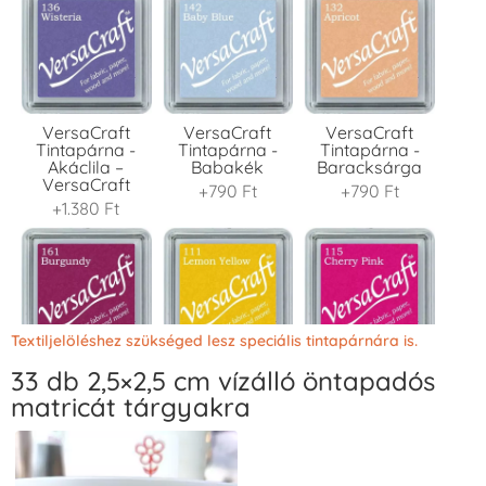
VersaCraft
VersaCraft
VersaCraft
Tintapárna -
Tintapárna -
Tintapárna -
Akáclila –
Babakék
Baracksárga
VersaCraft
+790 Ft
+790 Ft
+1.380 Ft
Textiljelöléshez szükséged lesz speciális tintapárnára is.
33 db 2,5×2,5 cm vízálló öntapadós
VersaCraft
VersaCraft
VersaCraft
Tintapárna -
Tintapárna -
Tintapárna -
matricát tárgyakra
Bordó
Citromsárga
Cseresznyeszín
+1.380 Ft
+1.380 Ft
+790 Ft