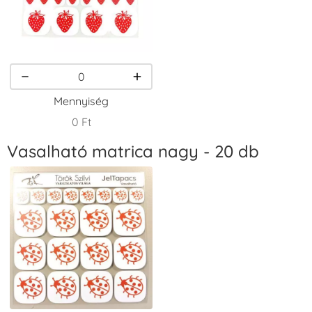
VersaCraft
VersaCraft
VersaCraft
Tintapárna -
Tintapárna -
Tintapárna -
Homokbarna
Kiwizöld
Narancssárga
+1.380 Ft
+1.380 Ft
+1.380 Ft
Mennyiség
0 Ft
Vasalható matrica nagy - 20 db
VersaCraft
VersaCraft
VersaCraft
Tintapárna -
Tintapárna -
Tintapárna -
Orgonalila
Pipacspiros
Rózsaszín
+1.380 Ft
+1.380 Ft
+790 Ft