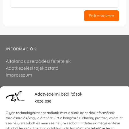
Feliratkozom
INFORMÁCIÓK
Általános szerződési feltételek
Adatkezelési tájékoztató
Impresszum
Adatvédelmi beállítások
KAPCSOLAT
kezelése
E-mail:
shop@torokszilvi.com
Olyan technológiákat használunk, mint a sütik, az eszközinformációk
Telefon: +36 30 6767872
tárolására és/vagy elérésére. Ezt a böngészési élmény javítása, valamint
személyre szabott és nem személyre szabott hirdetések megjelenítése
céljából tesszük. E technológiákhoz való hozzájárulás lehetővé teszi