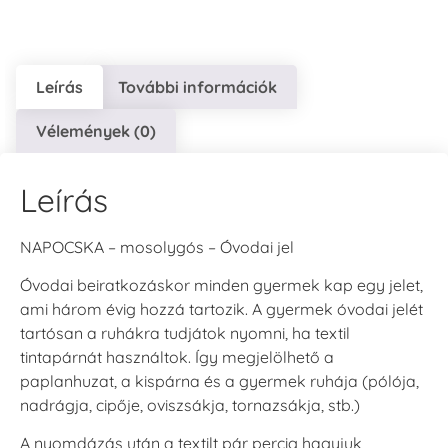
Leírás
További információk
Vélemények (0)
VersaCraft
VersaCraft
VersaCraft
Tintapárna - Lila
Tintapárna -
Tintapárna -
Mentazöld
Rágógumi
+790 Ft
rózsaszín
+1.380 Ft
Leírás
+790 Ft
NAPOCSKA – mosolygós – Óvodai jel
Óvodai beiratkozáskor minden gyermek kap egy jelet,
ami három évig hozzá tartozik. A gyermek óvodai jelét
tartósan a ruhákra tudjátok nyomni, ha textil
VersaCraft
VersaCraft
tintapárnát használtok. Így megjelölhető a
Tintapárna -
Tintapárna -
paplanhuzat, a kispárna és a gyermek ruhája (pólója,
Hidegszürke -
Vízkék
VersaCraft
nadrágja, cipője, oviszsákja, tornazsákja, stb.)
+790 Ft
+1.380 Ft
A nyomdázás után a textilt pár percig hagyjuk