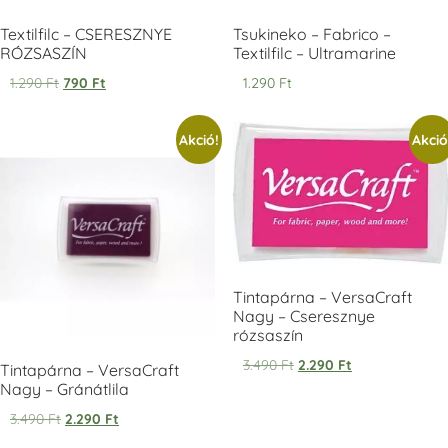
Textilfilc – CSERESZNYE
Tsukineko – Fabrico –
RÓZSASZÍN
Textilfilc – Ultramarine
1.290
Ft
790
Ft
1.290
Ft
Tsukineko -
Tsukineko -
Tsukineko -
Akció!
Akció
VersaCraft
VersaCraft
VersaCraft
Tintapárna -
Tintapárna -
Tintapárna -
Starry Night -
Stone -
Wasabi
csillagos éjkék
kőszürke
+1.380 Ft
+1.380 Ft
+1.380 Ft
Tintapárna – VersaCraft
Nagy – Cseresznye
rózsaszín
3.490
Ft
2.290
Ft
Tintapárna – VersaCraft
VersaCraft
VersaCraft
VersaCraft
Tintapárna -
Tintapárna -
Tintapárna -
Nagy – Gránátlila
Éjkék
Ködszürke
Középkék
3.490
Ft
2.290
Ft
+1.380 Ft
+1.380 Ft
+790 Ft