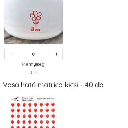
VersaCraft
VersaCraft
VersaCraft
Tintapárna -
Tintapárna -
Tintapárna -
Csokibarna
Erdőzöld
Fehér
+1.380 Ft
+790 Ft
+1.380 Ft
Mennyiség
0 Ft
Vasalható matrica kicsi - 40 db
VersaCraft
VersaCraft
VersaCraft
Tintapárna -
Tintapárna -
Tintapárna -
Fekete
Fenyőzöld
Gránátalma
+1.380 Ft
+1.380 Ft
+790 Ft