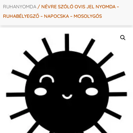
RUHANYOMDA
/ NÉVRE SZÓLÓ OVIS JEL NYOMDA –
RUHABÉLYEGZŐ – NAPOCSKA – MOSOLYGÓS