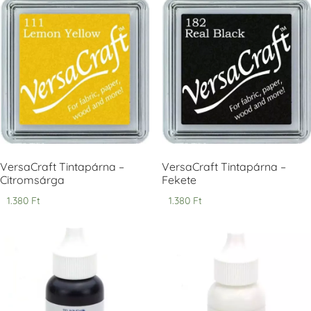
Tsukineko -
Tsukineko -
Tsukineko -
VersaCraft
VersaCraft
VersaCraft
Tintapárna -
Tintapárna -
Tintapárna -
Cherry Red -
Clover -
Cocoa -
Cseresznye
Lóherezöld
kakaóbarna
piros
+1.380 Ft
+1.380 Ft
+1.380 Ft
VersaCraft Tintapárna –
VersaCraft Tintapárna –
Citromsárga
Fekete
1.380
Ft
1.380
Ft
Tsukineko -
Tsukineko -
Tsukineko -
VersaCraft
VersaCraft
VersaCraft
Tintapárna -
Tintapárna -
Tintapárna -
Denim -
Espresso
Moss -
farmerkék
Mohazöld
+1.380 Ft
+1.380 Ft
+1.380 Ft