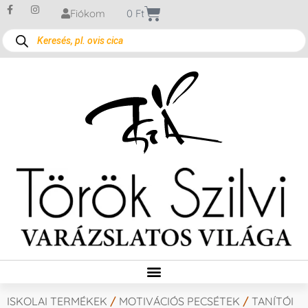
Fiókom
0
Ft
ISKOLAI TERMÉKEK
/
MOTIVÁCIÓS PECSÉTEK
/
TANÍTÓI