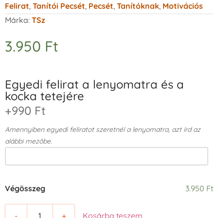
Felirat
,
Tanítói Pecsét
,
Pecsét
,
Tanítóknak
,
Motivációs
Márka:
TSz
3.950
Ft
Egyedi felirat a lenyomatra és a
kocka tetejére
+990 Ft
Amennyiben egyedi feliratot szeretnél a lenyomatra, azt írd az
alábbi mezőbe.
Végösszeg
3.950 Ft
-
+
Kosárba teszem