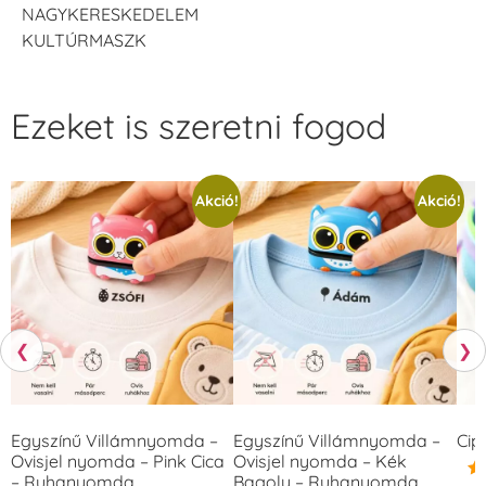
NAGYKERESKEDELEM
KULTÚRMASZK
Ezeket is szeretni fogod
Akció!
Akció!
❮
❯
Egyszínű Villámnyomda –
Egyszínű Villámnyomda –
Cip
Ovisjel nyomda – Pink Cica
Ovisjel nyomda – Kék
– Ruhanyomda
Bagoly – Ruhanyomda