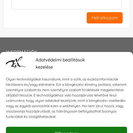
Feliratkozom
INFORMÁCIÓK
Adatvédelmi beállítások
Általános szerződési feltételek
kezelése
Adatkezelési tájékoztató
Impresszum
Olyan technológiákat használunk, mint a sütik, az eszközinformációk
tárolására és/vagy elérésére. Ezt a böngészési élmény javítása, valamint
személyre szabott és nem személyre szabott hirdetések megjelenítése
céljából tesszük. E technológiákhoz való hozzájárulás lehetővé teszi
KAPCSOLAT
számunkra, hogy olyan adatokat kezeljünk, mint a böngészési viselkedés
vagy az egyedi azonosítók ezen a webhelyen. Ha nem járul hozzá, vagy
visszavonja hozzájárulását, az hátrányosan befolyásolhat bizonyos
E-mail:
shop@torokszilvi.com
funkciókat és szolgáltatásokat.
Telefon: +36 30 6767872