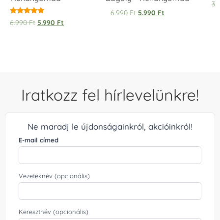
Ér
3.
5.
6.990
Ft
5.990
Ft
/ 
Értékelés:
6.990
Ft
5.990
Ft
5.00
/ 5
Iratkozz fel hírlevelünkre!
Ne maradj le újdonságainkról, akcióinkról!
E-mail címed
Vezetéknév (opcionális)
Keresztnév (opcionális)