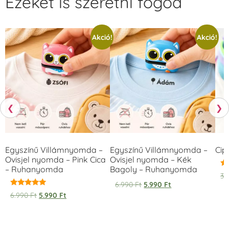
Ezeket is szeretni fogod
Akció!
Akció!
❮
❯
Egyszínű Villámnyomda –
Egyszínű Villámnyomda –
Cip
Ovisjel nyomda – Pink Cica
Ovisjel nyomda – Kék
– Ruhanyomda
Bagoly – Ruhanyomda
Ér
3.
5.
6.990
Ft
5.990
Ft
/ 
Értékelés:
6.990
Ft
5.990
Ft
5.00
/ 5