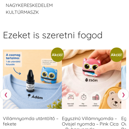
NAGYKERESKEDELEM
KULTÚRMASZK
Ezeket is szeretni fogod
Akció!
Akció!
❮
❯
Villámnyomda utántöltő –
Egyszínű Villámnyomda –
Egy
fekete
Ovisjel nyomda – Pink Cica
Ovi