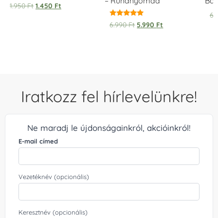
– Ruhanyomda
Bag
1.950
Ft
1.450
Ft
6.
Értékelés:
6.990
Ft
5.990
Ft
5.00
/ 5
Iratkozz fel hírlevelünkre!
Ne maradj le újdonságainkról, akcióinkról!
E-mail címed
Vezetéknév (opcionális)
Keresztnév (opcionális)