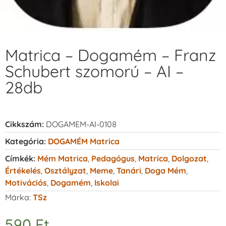
Matrica – Dogamém – Franz
Schubert szomorú – AI –
28db
Cikkszám:
DOGAMEM-AI-0108
Kategória:
DOGAMÉM Matrica
Címkék:
Mém Matrica
,
Pedagógus
,
Matrica
,
Dolgozat
,
Értékelés
,
Osztályzat
,
Meme
,
Tanári
,
Doga Mém
,
Motivációs
,
Dogamém
,
Iskolai
Márka:
TSz
590
Ft