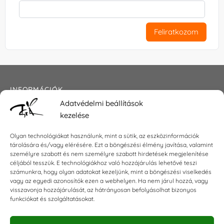
Feliratkozom
INFORMÁCIÓK
Adatvédelmi beállítások
Általános szerződési feltételek
kezelése
Adatkezelési tájékoztató
Impresszum
Olyan technológiákat használunk, mint a sütik, az eszközinformációk
tárolására és/vagy elérésére. Ezt a böngészési élmény javítása, valamint
személyre szabott és nem személyre szabott hirdetések megjelenítése
céljából tesszük. E technológiákhoz való hozzájárulás lehetővé teszi
KAPCSOLAT
számunkra, hogy olyan adatokat kezeljünk, mint a böngészési viselkedés
vagy az egyedi azonosítók ezen a webhelyen. Ha nem járul hozzá, vagy
visszavonja hozzájárulását, az hátrányosan befolyásolhat bizonyos
E-mail:
shop@torokszilvi.com
funkciókat és szolgáltatásokat.
Telefon: +36 30 6767872