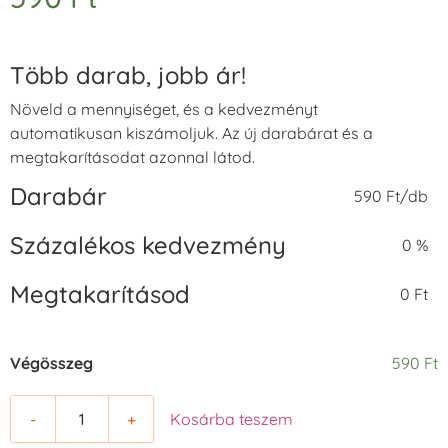
Több darab, jobb ár!
Növeld a mennyiséget, és a kedvezményt
automatikusan kiszámoljuk. Az új darabárat és a
megtakarításodat azonnal látod.
Darabár
590 Ft/db
Százalékos kedvezmény
0 %
Megtakarításod
0 Ft
Végösszeg
590 Ft
-
+
Kosárba teszem