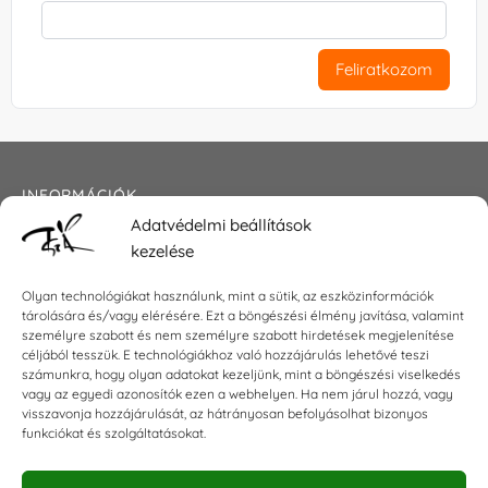
Feliratkozom
INFORMÁCIÓK
Adatvédelmi beállítások
Általános szerződési feltételek
kezelése
Adatkezelési tájékoztató
Impresszum
Olyan technológiákat használunk, mint a sütik, az eszközinformációk
tárolására és/vagy elérésére. Ezt a böngészési élmény javítása, valamint
személyre szabott és nem személyre szabott hirdetések megjelenítése
céljából tesszük. E technológiákhoz való hozzájárulás lehetővé teszi
KAPCSOLAT
számunkra, hogy olyan adatokat kezeljünk, mint a böngészési viselkedés
vagy az egyedi azonosítók ezen a webhelyen. Ha nem járul hozzá, vagy
visszavonja hozzájárulását, az hátrányosan befolyásolhat bizonyos
E-mail:
shop@torokszilvi.com
funkciókat és szolgáltatásokat.
Telefon: +36 30 6767872