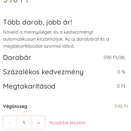
Több darab, jobb ár!
Növeld a mennyiséget, és a kedvezményt
automatikusan kiszámoljuk. Az új darabárat és a
megtakarításodat azonnal látod.
Darabár
590 Ft/db
Százalékos kedvezmény
0 %
Megtakarításod
0 Ft
Végösszeg
590 Ft
-
+
Kosárba teszem