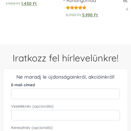
– Ruhanyomda
Bag
1.950
Ft
1.450
Ft
6.
Értékelés:
6.990
Ft
5.990
Ft
5.00
/ 5
Iratkozz fel hírlevelünkre!
Ne maradj le újdonságainkról, akcióinkról!
E-mail címed
Vezetéknév (opcionális)
Keresztnév (opcionális)