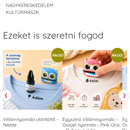
NAGYKERESKEDELEM
KULTÚRMASZK
Ezeket is szeretni fogod
Akció!
Akció!
❮
❯
Villámnyomda utántöltő –
Egyszínű Villámnyomda –
Egy
fekete
Ovisjel nyomda – Pink Cica
Ovi