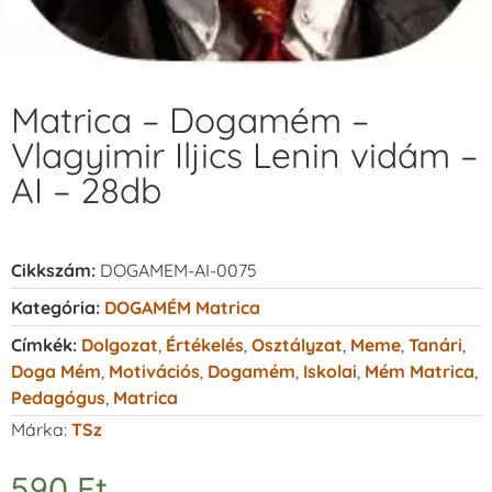
Matrica – Dogamém –
Vlagyimir Iljics Lenin vidám –
AI – 28db
Cikkszám:
DOGAMEM-AI-0075
Kategória:
DOGAMÉM Matrica
Címkék:
Dolgozat
,
Értékelés
,
Osztályzat
,
Meme
,
Tanári
,
Doga Mém
,
Motivációs
,
Dogamém
,
Iskolai
,
Mém Matrica
,
Pedagógus
,
Matrica
Márka:
TSz
590
Ft