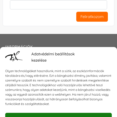
Feliratkozom
INFORMÁCIÓK
Adatvédelmi beállítások
Általános szerződési feltételek
kezelése
Adatkezelési tájékoztató
Impresszum
Olyan technológiákat használunk, mint a sütik, az eszközinformációk
tárolására és/vagy elérésére. Ezt a böngészési élmény javítása, valamint
személyre szabott és nem személyre szabott hirdetések megjelenítése
céljából tesszük. E technológiákhoz való hozzájárulás lehetővé teszi
KAPCSOLAT
számunkra, hogy olyan adatokat kezeljünk, mint a böngészési viselkedés
vagy az egyedi azonosítók ezen a webhelyen. Ha nem járul hozzá, vagy
visszavonja hozzájárulását, az hátrányosan befolyásolhat bizonyos
E-mail:
shop@torokszilvi.com
funkciókat és szolgáltatásokat.
Telefon: +36 30 6767872