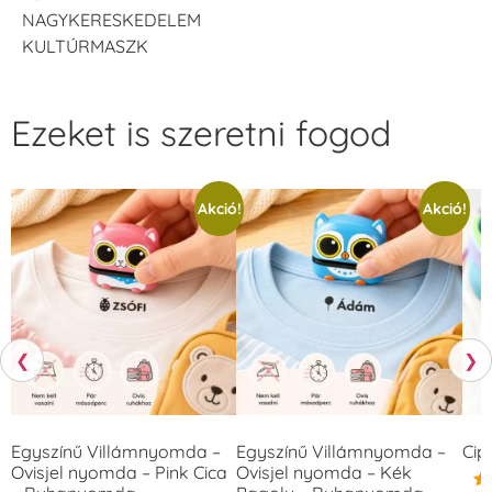
NAGYKERESKEDELEM
KULTÚRMASZK
Ezeket is szeretni fogod
Akció!
Akció!
❮
❯
Egyszínű Villámnyomda –
Egyszínű Villámnyomda –
Cip
Ovisjel nyomda – Pink Cica
Ovisjel nyomda – Kék