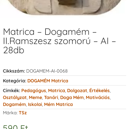
Matrica – Dogamém –
II.Ramszesz szomorú – AI –
28db
Cikkszám:
DOGAMEM-AI-0068
Kategória:
DOGAMÉM Matrica
Címkék:
Pedagógus
,
Matrica
,
Dolgozat
,
Értékelés
,
Osztályzat
,
Meme
,
Tanári
,
Doga Mém
,
Motivációs
,
Dogamém
,
Iskolai
,
Mém Matrica
Márka:
TSz
590
Ft