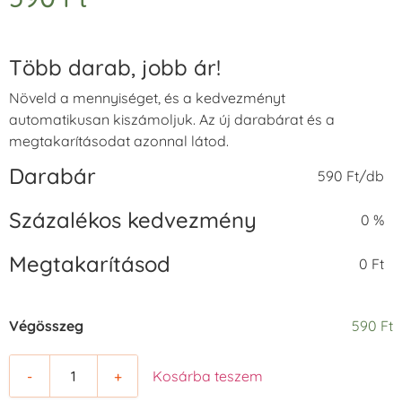
Több darab, jobb ár!
Növeld a mennyiséget, és a kedvezményt
automatikusan kiszámoljuk. Az új darabárat és a
megtakarításodat azonnal látod.
Darabár
590 Ft/db
Százalékos kedvezmény
0 %
Megtakarításod
0 Ft
Végösszeg
590 Ft
-
+
Kosárba teszem