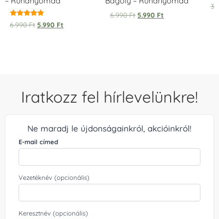
– Ruhanyomda
Bagoly – Ruhanyomda
Ér
3.
5.
6.990
Ft
5.990
Ft
/ 
Értékelés:
6.990
Ft
5.990
Ft
5.00
/ 5
Iratkozz fel hírlevelünkre!
Ne maradj le újdonságainkról, akcióinkról!
E-mail címed
Vezetéknév (opcionális)
Keresztnév (opcionális)